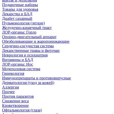
Бритье и депиляция
Подарочные наборы
Товары для здоровья
Лекарства и БАД
Диабет сахарный
Пульмонология (легкие)
Желудочно-кишечный тракт
ЛОР-органы: Горло
Опорно-двигательный аппарат
Обезболивающие и жаропонижающие
Сердечно-сосудистая система
Лекарственные травы и фиточаи
Неврология и психиатрия
Витамины и БАД
ЛОР-органы: Нос
Мочеполовая система
Гинекология
Иммунопрепараты и противовирусные
Дерматология (уход за кожей)
Аллергия
Прочее
Против паразитов
Снижение веса
Кроветворение
Офтальмология (глаза)