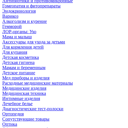
Антибиотики и противомикробные
Гомеопатия и фитопрепараты
Эндокринология
Варикоз
Алкоголизм и курение
Гемморой
ЛОР-органы: Ухо
Мама и малыш
Аксессуары для ухода за детьми
Для кормления детей
Для купания
Детская косметика
Детская гигиена
Мамам и беременным
Детское питание
Мед приборы и изделия
Расходные медицинские материалы
Медицинские изделия
Медицинская техника
Интимные изделия
Лечебное белье
Диагностические тест-полоски
Ортопедия
Сопутствующие товары
Оптика