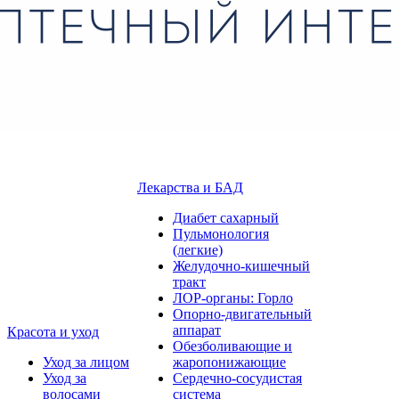
Лекарства и БАД
Диабет сахарный
Пульмонология
(легкие)
Желудочно-кишечный
тракт
ЛОР-органы: Горло
Опорно-двигательный
аппарат
Красота и уход
Обезболивающие и
Уход за лицом
жаропонижающие
Уход за
Сердечно-сосудистая
волосами
система