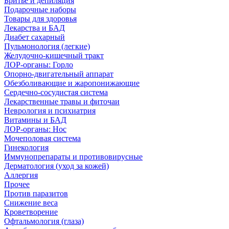
Бритье и депиляция
Подарочные наборы
Товары для здоровья
Лекарства и БАД
Диабет сахарный
Пульмонология (легкие)
Желудочно-кишечный тракт
ЛОР-органы: Горло
Опорно-двигательный аппарат
Обезболивающие и жаропонижающие
Сердечно-сосудистая система
Лекарственные травы и фиточаи
Неврология и психиатрия
Витамины и БАД
ЛОР-органы: Нос
Мочеполовая система
Гинекология
Иммунопрепараты и противовирусные
Дерматология (уход за кожей)
Аллергия
Прочее
Против паразитов
Снижение веса
Кроветворение
Офтальмология (глаза)