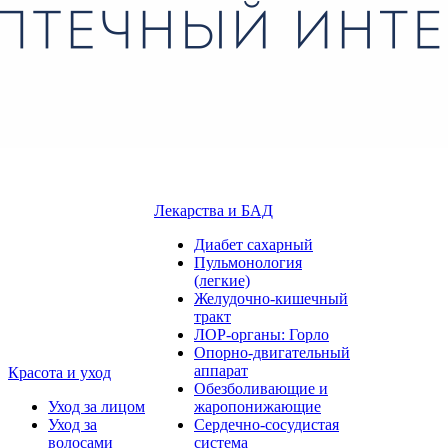
Лекарства и БАД
Диабет сахарный
Пульмонология
(легкие)
Желудочно-кишечный
тракт
ЛОР-органы: Горло
Опорно-двигательный
аппарат
Красота и уход
Обезболивающие и
Уход за лицом
жаропонижающие
Уход за
Сердечно-сосудистая
волосами
система