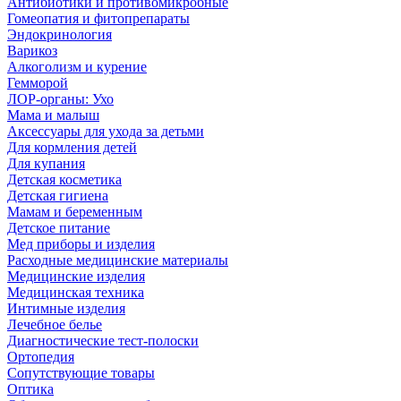
Антибиотики и противомикробные
Гомеопатия и фитопрепараты
Эндокринология
Варикоз
Алкоголизм и курение
Гемморой
ЛОР-органы: Ухо
Мама и малыш
Аксессуары для ухода за детьми
Для кормления детей
Для купания
Детская косметика
Детская гигиена
Мамам и беременным
Детское питание
Мед приборы и изделия
Расходные медицинские материалы
Медицинские изделия
Медицинская техника
Интимные изделия
Лечебное белье
Диагностические тест-полоски
Ортопедия
Сопутствующие товары
Оптика