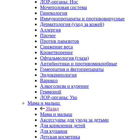
ЛОР-органы: Нос
Мочеполовая система
Гинекология
Иммунопрепараты и противовирусные
Дерматология (уход за кожей)
Аллергия
Прочее
Против паразитов
Снижение веса
Кроветворение
Офтальмология (глаза)
Антибиотики и противомикробные
Гомеопатия и фитопрепараты
Эндокринология
Варикоз
Алкоголизм и курение
Гемморой
ЛОР-органы: Ухо
Мама и малыш
Назад
Мама и малыш
Аксессуары для ухода за детьми
Для кормления детей
Для купания
Детская косметика