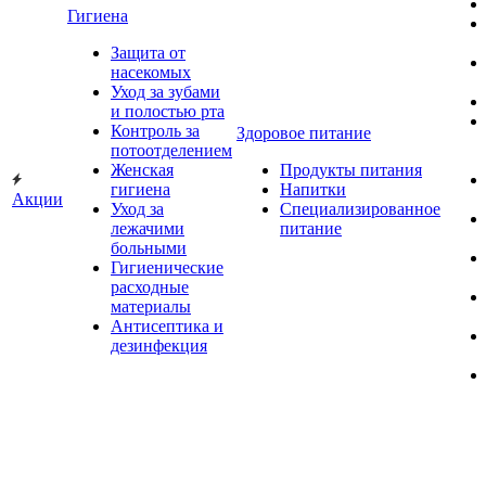
Гигиена
Защита от
насекомых
Уход за зубами
и полостью рта
Контроль за
Здоровое питание
потоотделением
Женская
Продукты питания
гигиена
Напитки
Акции
Уход за
Специализированное
лежачими
питание
больными
Гигиенические
расходные
материалы
Антисептика и
дезинфекция