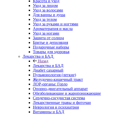
Красота и уход
Уход за лицом
Уход за волосами
Для ванны и душа
Уход за телом
Уход за руками и ногтями
Ароматерапия и масла
Уход за ногами
Защита от солнца
Бритье и депиляция
Подарочные наборы
Товары для здоровья
Лекарства и БАД
Назад
Лекарства и БАД
Диабет сахарный
Пульмонология (легкие)
Желудочно-кишечный тракт
ЛОР-органы: Горло
Опорно-двигательный аппарат
Обезболивающие и жаропонижающие
Сердечно-сосудистая система
Лекарственные травы и фиточаи
Неврология и психиатрия
Витамины и БАД