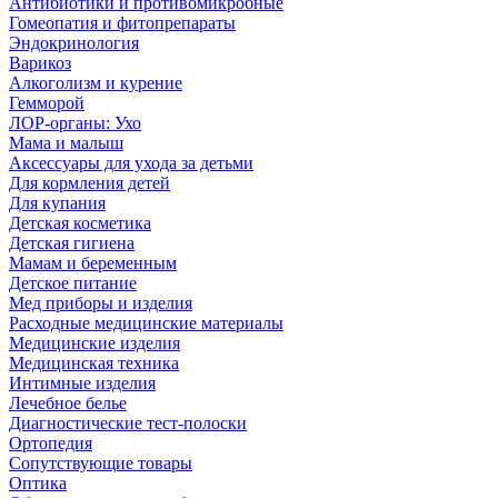
Антибиотики и противомикробные
Гомеопатия и фитопрепараты
Эндокринология
Варикоз
Алкоголизм и курение
Гемморой
ЛОР-органы: Ухо
Мама и малыш
Аксессуары для ухода за детьми
Для кормления детей
Для купания
Детская косметика
Детская гигиена
Мамам и беременным
Детское питание
Мед приборы и изделия
Расходные медицинские материалы
Медицинские изделия
Медицинская техника
Интимные изделия
Лечебное белье
Диагностические тест-полоски
Ортопедия
Сопутствующие товары
Оптика