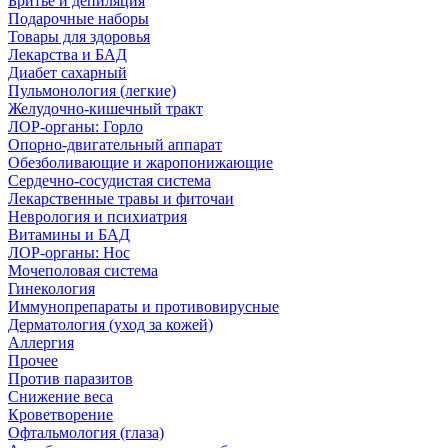
Бритье и депиляция
Подарочные наборы
Товары для здоровья
Лекарства и БАД
Диабет сахарный
Пульмонология (легкие)
Желудочно-кишечный тракт
ЛОР-органы: Горло
Опорно-двигательный аппарат
Обезболивающие и жаропонижающие
Сердечно-сосудистая система
Лекарственные травы и фиточаи
Неврология и психиатрия
Витамины и БАД
ЛОР-органы: Нос
Мочеполовая система
Гинекология
Иммунопрепараты и противовирусные
Дерматология (уход за кожей)
Аллергия
Прочее
Против паразитов
Снижение веса
Кроветворение
Офтальмология (глаза)