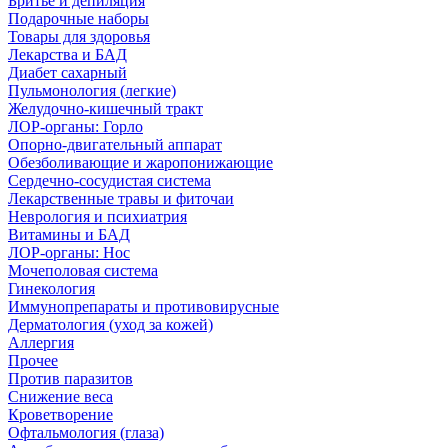
Бритье и депиляция
Подарочные наборы
Товары для здоровья
Лекарства и БАД
Диабет сахарный
Пульмонология (легкие)
Желудочно-кишечный тракт
ЛОР-органы: Горло
Опорно-двигательный аппарат
Обезболивающие и жаропонижающие
Сердечно-сосудистая система
Лекарственные травы и фиточаи
Неврология и психиатрия
Витамины и БАД
ЛОР-органы: Нос
Мочеполовая система
Гинекология
Иммунопрепараты и противовирусные
Дерматология (уход за кожей)
Аллергия
Прочее
Против паразитов
Снижение веса
Кроветворение
Офтальмология (глаза)