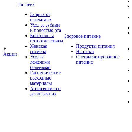
Гигиена
Защита от
насекомых
Уход за зубами
и полостью рта
Контроль за
Здоровое питание
потоотделением
Женская
Продукты питания
гигиена
Напитки
Акции
Уход за
Специализированное
лежачими
питание
больными
Гигиенические
расходные
материалы
Антисептика и
дезинфекция