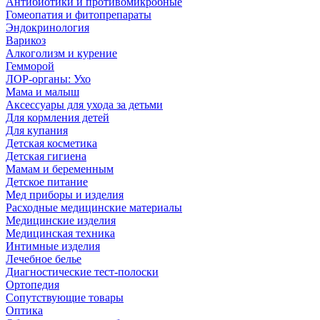
Антибиотики и противомикробные
Гомеопатия и фитопрепараты
Эндокринология
Варикоз
Алкоголизм и курение
Гемморой
ЛОР-органы: Ухо
Мама и малыш
Аксессуары для ухода за детьми
Для кормления детей
Для купания
Детская косметика
Детская гигиена
Мамам и беременным
Детское питание
Мед приборы и изделия
Расходные медицинские материалы
Медицинские изделия
Медицинская техника
Интимные изделия
Лечебное белье
Диагностические тест-полоски
Ортопедия
Сопутствующие товары
Оптика