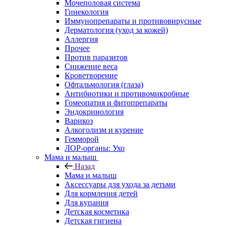
Мочеполовая система
Гинекология
Иммунопрепараты и противовирусные
Дерматология (уход за кожей)
Аллергия
Прочее
Против паразитов
Снижение веса
Кроветворение
Офтальмология (глаза)
Антибиотики и противомикробные
Гомеопатия и фитопрепараты
Эндокринология
Варикоз
Алкоголизм и курение
Гемморой
ЛОР-органы: Ухо
Мама и малыш
Назад
Мама и малыш
Аксессуары для ухода за детьми
Для кормления детей
Для купания
Детская косметика
Детская гигиена