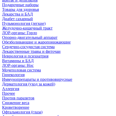
Бритье и депиляция
Подарочные наборы
Товары для здоровья
Лекарства и БАД
Диабет сахарный
Пульмонология (легкие)
Желудочно-кишечный тракт
ЛОР-органы: Горло
Опорно-двигательный аппарат
Обезболивающие и жаропонижающие
Сердечно-сосудистая система
Лекарственные травы и фиточаи
Неврология и психиатрия
Витамины и БАД
ЛОР-органы: Нос
Мочеполовая система
Гинекология
Иммунопрепараты и противовирусные
Дерматология (уход за кожей)
Аллергия
Прочее
Против паразитов
Снижение веса
Кроветворение
Офтальмология (глаза)