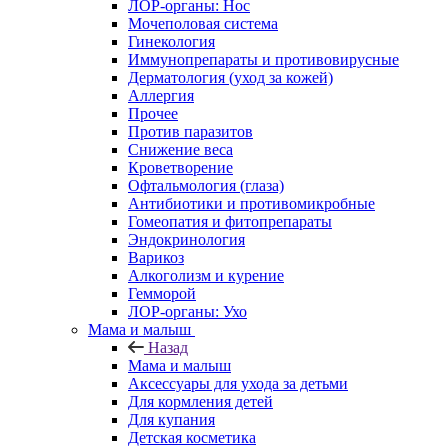
ЛОР-органы: Нос
Мочеполовая система
Гинекология
Иммунопрепараты и противовирусные
Дерматология (уход за кожей)
Аллергия
Прочее
Против паразитов
Снижение веса
Кроветворение
Офтальмология (глаза)
Антибиотики и противомикробные
Гомеопатия и фитопрепараты
Эндокринология
Варикоз
Алкоголизм и курение
Гемморой
ЛОР-органы: Ухо
Мама и малыш
Назад
Мама и малыш
Аксессуары для ухода за детьми
Для кормления детей
Для купания
Детская косметика