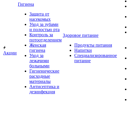
Гигиена
Защита от
насекомых
Уход за зубами
и полостью рта
Контроль за
Здоровое питание
потоотделением
Женская
Продукты питания
гигиена
Напитки
Акции
Уход за
Специализированное
лежачими
питание
больными
Гигиенические
расходные
материалы
Антисептика и
дезинфекция