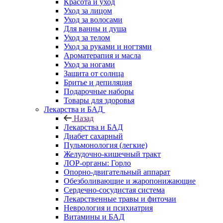
Красота и уход
Уход за лицом
Уход за волосами
Для ванны и душа
Уход за телом
Уход за руками и ногтями
Ароматерапия и масла
Уход за ногами
Защита от солнца
Бритье и депиляция
Подарочные наборы
Товары для здоровья
Лекарства и БАД
Назад
Лекарства и БАД
Диабет сахарный
Пульмонология (легкие)
Желудочно-кишечный тракт
ЛОР-органы: Горло
Опорно-двигательный аппарат
Обезболивающие и жаропонижающие
Сердечно-сосудистая система
Лекарственные травы и фиточаи
Неврология и психиатрия
Витамины и БАД