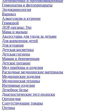
Антибиотики и противомикробные
Гомеопатия и фитопрепараты
Эндокринология
Варикоз
Алкоголизм и курение
Гемморой
ЛОР-органы: Ухо
Мама и малыш
Аксессуары для ухода за детьми
Для кормления детей
Для купания
Детская косметика
Детская гигиена
Мамам и беременным
Детское питание
Мед приборы и изделия
Расходные медицинские материалы
Медицинские изделия
Медицинская техника
Интимные изделия
Лечебное белье
Диагностические тест-полоски
Ортопедия
Сопутствующие товары
Оптика