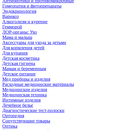
Антибиотики и противомикробные
Гомеопатия и фитопрепараты
Эндокринология
Варикоз
Алкоголизм и курение
Гемморой
ЛОР-органы: Ухо
Мама и малыш
Аксессуары для ухода за детьми
Для кормления детей
Для купания
Детская косметика
Детская гигиена
Мамам и беременным
Детское питание
Мед приборы и изделия
Расходные медицинские материалы
Медицинские изделия
Медицинская техника
Интимные изделия
Лечебное белье
Диагностические тест-полоски
Ортопедия
Сопутствующие товары
Оптика