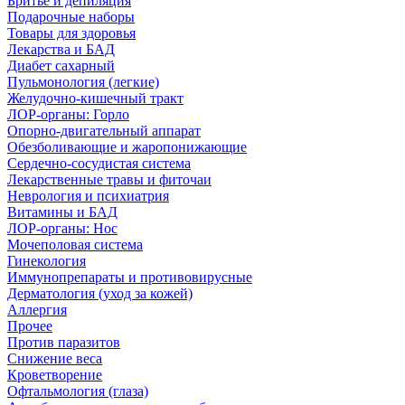
Бритье и депиляция
Подарочные наборы
Товары для здоровья
Лекарства и БАД
Диабет сахарный
Пульмонология (легкие)
Желудочно-кишечный тракт
ЛОР-органы: Горло
Опорно-двигательный аппарат
Обезболивающие и жаропонижающие
Сердечно-сосудистая система
Лекарственные травы и фиточаи
Неврология и психиатрия
Витамины и БАД
ЛОР-органы: Нос
Мочеполовая система
Гинекология
Иммунопрепараты и противовирусные
Дерматология (уход за кожей)
Аллергия
Прочее
Против паразитов
Снижение веса
Кроветворение
Офтальмология (глаза)