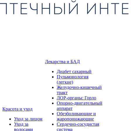
Лекарства и БАД
Диабет сахарный
Пульмонология
(легкие)
Желудочно-кишечный
тракт
ЛОР-органы: Горло
Опорно-двигательный
аппарат
Красота и уход
Обезболивающие и
Уход за лицом
жаропонижающие
Уход за
Сердечно-сосудистая
волосами
система