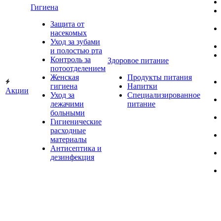
Гигиена
Защита от
насекомых
Уход за зубами
и полостью рта
Контроль за
Здоровое питание
потоотделением
Женская
Продукты питания
гигиена
Напитки
Акции
Уход за
Специализированное
лежачими
питание
больными
Гигиенические
расходные
материалы
Антисептика и
дезинфекция