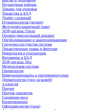
Бритье и депиляция
Подарочные наборы
Товары для здоровья
Лекарства и БАД
Диабет сахарный
Пульмонология (легкие)
Желудочно-кишечный тракт
ЛОР-органы: Горло
Опорно-двигательный аппарат
Обезболивающие и жаропонижающие
Сердечно-сосудистая система
Лекарственные травы и фиточаи
Неврология и психиатрия
Витамины и БАД
ЛОР-органы: Нос
Мочеполовая система
Гинекология
Иммунопрепараты и противовирусные
Дерматология (уход за кожей)
Аллергия
Прочее
Против паразитов
Снижение веса
Кроветворение
Офтальмология (глаза)