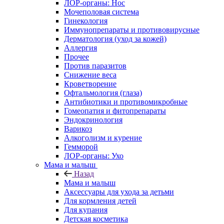
ЛОР-органы: Нос
Мочеполовая система
Гинекология
Иммунопрепараты и противовирусные
Дерматология (уход за кожей)
Аллергия
Прочее
Против паразитов
Снижение веса
Кроветворение
Офтальмология (глаза)
Антибиотики и противомикробные
Гомеопатия и фитопрепараты
Эндокринология
Варикоз
Алкоголизм и курение
Гемморой
ЛОР-органы: Ухо
Мама и малыш
Назад
Мама и малыш
Аксессуары для ухода за детьми
Для кормления детей
Для купания
Детская косметика