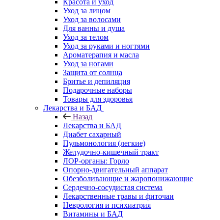
Красота и уход
Уход за лицом
Уход за волосами
Для ванны и душа
Уход за телом
Уход за руками и ногтями
Ароматерапия и масла
Уход за ногами
Защита от солнца
Бритье и депиляция
Подарочные наборы
Товары для здоровья
Лекарства и БАД
Назад
Лекарства и БАД
Диабет сахарный
Пульмонология (легкие)
Желудочно-кишечный тракт
ЛОР-органы: Горло
Опорно-двигательный аппарат
Обезболивающие и жаропонижающие
Сердечно-сосудистая система
Лекарственные травы и фиточаи
Неврология и психиатрия
Витамины и БАД