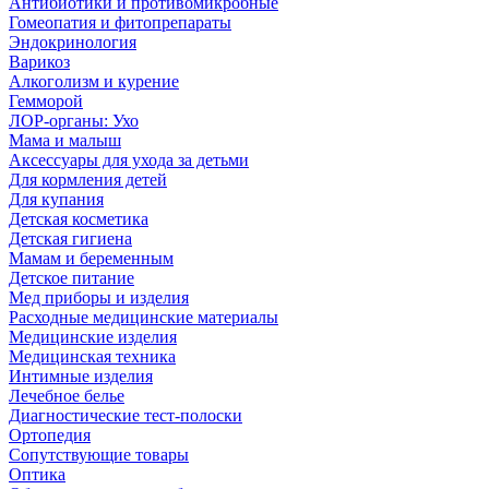
Антибиотики и противомикробные
Гомеопатия и фитопрепараты
Эндокринология
Варикоз
Алкоголизм и курение
Гемморой
ЛОР-органы: Ухо
Мама и малыш
Аксессуары для ухода за детьми
Для кормления детей
Для купания
Детская косметика
Детская гигиена
Мамам и беременным
Детское питание
Мед приборы и изделия
Расходные медицинские материалы
Медицинские изделия
Медицинская техника
Интимные изделия
Лечебное белье
Диагностические тест-полоски
Ортопедия
Сопутствующие товары
Оптика