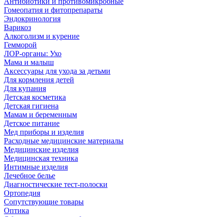
Антибиотики и противомикробные
Гомеопатия и фитопрепараты
Эндокринология
Варикоз
Алкоголизм и курение
Гемморой
ЛОР-органы: Ухо
Мама и малыш
Аксессуары для ухода за детьми
Для кормления детей
Для купания
Детская косметика
Детская гигиена
Мамам и беременным
Детское питание
Мед приборы и изделия
Расходные медицинские материалы
Медицинские изделия
Медицинская техника
Интимные изделия
Лечебное белье
Диагностические тест-полоски
Ортопедия
Сопутствующие товары
Оптика