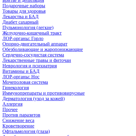
Бритье и депиляция
Подарочные наборы
Товары для здоровья
Лекарства и БАД
Диабет сахарный
Пульмонология (легкие)
Желудочно-кишечный тракт
ЛОР-органы: Горло
Опорно-двигательный аппарат
Обезболивающие и жаропонижающие
Сердечно-сосудистая система
Лекарственные травы и фиточаи
Неврология и психиатрия
Витамины и БАД
ЛОР-органы: Нос
Мочеполовая система
Гинекология
Иммунопрепараты и противовирусные
Дерматология (уход за кожей)
Аллергия
Прочее
Против паразитов
Снижение веса
Кроветворение
Офтальмология (глаза)