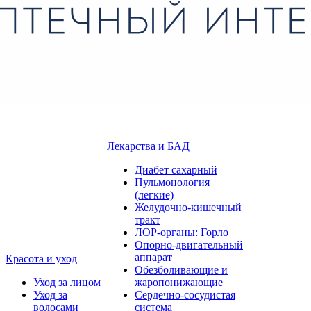
Лекарства и БАД
Диабет сахарный
Пульмонология
(легкие)
Желудочно-кишечный
тракт
ЛОР-органы: Горло
Опорно-двигательный
аппарат
Красота и уход
Обезболивающие и
Уход за лицом
жаропонижающие
Уход за
Сердечно-сосудистая
волосами
система