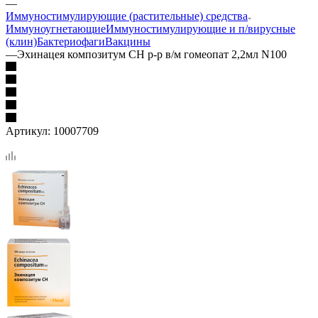
—
Иммуностимулирующие (растительные) средства
Иммуноугнетающие
Иммуностимулирующие и п/вирусные
(клин)
Бактериофаги
Вакцины
—
Эхинацея композитум СН р-р в/м гомеопат 2,2мл N100
Артикул:
10007709