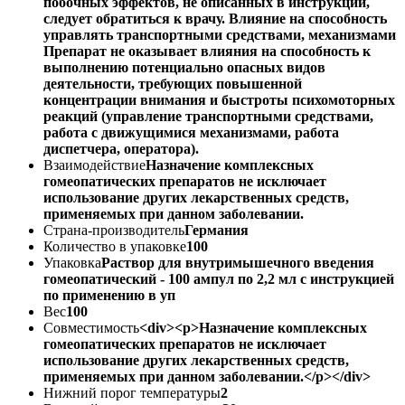
побочных эффектов, не описанных в инструкции,
следует обратиться к врачу. Влияние на способность
управлять транспортными средствами, механизмами
Препарат не оказывает влияния на способность к
выполнению потенциально опасных видов
деятельности, требующих повышенной
концентрации внимания и быстроты психомоторных
реакций (управление транспортными средствами,
работа с движущимися механизмами, работа
диспетчера, оператора).
Взаимодействие
Назначение комплексных
гомеопатических препаратов не исключает
использование других лекарственных средств,
применяемых при данном заболевании.
Страна-производитель
Германия
Количество в упаковке
100
Упаковка
Раствор для внутримышечного введения
гомеопатический - 100 ампул по 2,2 мл с инструкцией
по применению в уп
Вес
100
Совместимость
<div><p>Назначение комплексных
гомеопатических препаратов не исключает
использование других лекарственных средств,
применяемых при данном заболевании.</p></div>
Нижний порог температуры
2