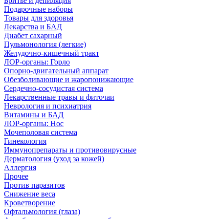
Бритье и депиляция
Подарочные наборы
Товары для здоровья
Лекарства и БАД
Диабет сахарный
Пульмонология (легкие)
Желудочно-кишечный тракт
ЛОР-органы: Горло
Опорно-двигательный аппарат
Обезболивающие и жаропонижающие
Сердечно-сосудистая система
Лекарственные травы и фиточаи
Неврология и психиатрия
Витамины и БАД
ЛОР-органы: Нос
Мочеполовая система
Гинекология
Иммунопрепараты и противовирусные
Дерматология (уход за кожей)
Аллергия
Прочее
Против паразитов
Снижение веса
Кроветворение
Офтальмология (глаза)