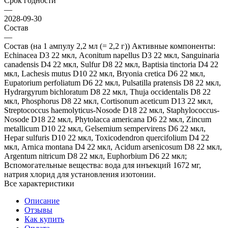
Срок годности
—
2028-09-30
Состав
—
Состав (на 1 ампулу 2,2 мл (= 2,2 г)) Активные компоненты:
Echinacea D3 22 мкл, Асоnitum napellus D3 22 мкл, Sanguinaria
canadensis D4 22 мкл, Sulfur D8 22 мкл, Baptisia tinctoria D4 22
мкл, Lachesis mutus D10 22 мкл, Bryonia cretica D6 22 мкл,
Eupatorium perfoliatum D6 22 мкл, Pulsatilla pratensis D8 22 мкл,
Hydrargyrum bichloratum D8 22 мкл, Thuja occidentalis D8 22
мкл, Phosphorus D8 22 мкл, Cortisonum aceticum D13 22 мкл,
Streptococcus haemolyticus-Nosode D18 22 мкл, Staphylococcus-
Nosode D18 22 мкл, Phytolacca americana D6 22 мкл, Zincum
metallicum D10 22 мкл, Gelsemium sempervirens D6 22 мкл,
Hepar sulfuris D10 22 мкл, Toxicodendron quercifolium D4 22
мкл, Arnica montana D4 22 мкл, Acidum arsenicosum D8 22 мкл,
Argentum nitricum D8 22 мкл, Euphorbium D6 22 мкл;
Вспомогательные вещества: вода для инъекций 1672 мг,
натрия хлорид для установления изотонии.
Все характеристики
Описание
Отзывы
Как купить