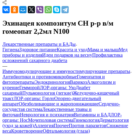
Эхинацея композитум СН р-р в/м
гомеопат 2,2мл N100
Лекарственные препараты и БАДы
Гигиена
Здоровое питание
Красота и уход
Мама и малыш
Мед
приборы и изделия
Идеи подарков на весну
Профилактика
осложнений сахарного диабета
—
Иммуномодулирующие и иммуностимулирующие препараты
Антибиотики и противомикробные
Гомеопатия и
фитопрепараты
Эндокринология
Варикоз
Алкоголизм и
курение
Гемморой
ЛОР-органы: Ухо
Диабет
сахарный
Пульмонология (легкие)
Желудочно-кишечный
тракт
ЛОР-органы: Горло
Опорно-двигательный
аппарат
Обезболивающие и жаропонижающие
Сердечно-
сосудистая система
Лекарственные травы и
фиточаи
Неврология и психиатрия
Витамины и БАД
ЛОР-
органы: Нос
Мочеполовая система
Гинекология
Дерматология
(уход за кожей)
Аллергия
Прочее
Против паразитов
Снижение
веса
Кроветворение
Офтальмология (глаза)