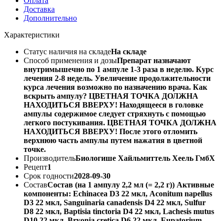
Оплата
Доставка
Дополнительно
Характеристики
Статус наличия на складе
На складе
Способ применения и дозы
Препарат назначают
внутримышечно по 1 ампуле 1-3 раза в неделю. Курс
лечения 2-8 недель. Увеличение продолжительности
курса лечения возможно по назначению врача. Как
вскрыть ампулу? ЦВЕТНАЯ ТОЧКА ДОЛЖНА
НАХОДИТЬСЯ ВВЕРХУ! Находящееся в головке
ампулы содержимое следует стряхнуть с помощью
легкого постукивания. ЦВЕТНАЯ ТОЧКА ДОЛЖНА
НАХОДИТЬСЯ ВВЕРХУ! После этого отломить
верхнюю часть ампулы путем нажатия в цветной
точке.
Производитель
Биологише Хайльмиттель Хеель ГмбХ
Рецепт
1
Срок годности
2028-09-30
Состав
Состав (на 1 ампулу 2,2 мл (= 2,2 г)) Активные
компоненты: Echinacea D3 22 мкл, Асоnitum napellus
D3 22 мкл, Sanguinaria canadensis D4 22 мкл, Sulfur
D8 22 мкл, Baptisia tinctoria D4 22 мкл, Lachesis mutus
D10 22 мкл, Bryonia cretica D6 22 мкл, Eupatorium