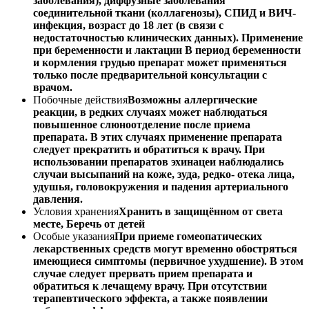
заболевания), диффузные заболевания
соединительной ткани (коллагенозы), СПИД и ВИЧ-
инфекция, возраст до 18 лет (в связи с
недостаточностью клинических данных). Применение
при беременности и лактации В период беременности
и кормления грудью препарат может применяться
только после предварительной консультации с
врачом.
Побочные действия
Возможны аллергические
реакции, в редких случаях может наблюдаться
повышенное слюноотделение после приема
препарата. В этих случаях применение препарата
следует прекратить и обратиться к врачу. При
использовании препаратов эхинацеи наблюдались
случаи высыпаний на коже, зуда, редко- отека лица,
удушья, головокружения и падения артериального
давления.
Условия хранения
Хранить в защищённом от света
месте, Беречь от детей
Особые указания
При приеме гомеопатических
лекарственных средств могут временно обостряться
имеющиеся симптомы (первичное ухудшение). В этом
случае следует прервать прием препарата и
обратиться к лечащему врачу. При отсутствии
терапевтического эффекта, а также появлении