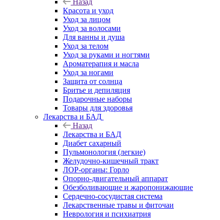
Назад
Красота и уход
Уход за лицом
Уход за волосами
Для ванны и душа
Уход за телом
Уход за руками и ногтями
Ароматерапия и масла
Уход за ногами
Защита от солнца
Бритье и депиляция
Подарочные наборы
Товары для здоровья
Лекарства и БАД
Назад
Лекарства и БАД
Диабет сахарный
Пульмонология (легкие)
Желудочно-кишечный тракт
ЛОР-органы: Горло
Опорно-двигательный аппарат
Обезболивающие и жаропонижающие
Сердечно-сосудистая система
Лекарственные травы и фиточаи
Неврология и психиатрия