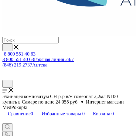
8 800 551 40 63
8 800 551 40 63
Горячая линия 24/7
(846) 219 2737
Аптека
Эхинацея композитум СН р-р в/м гомеопат 2,2мл N100 —
купить в Самаре по цене 24 055 руб. 🔸 Интернет магазин
MedPokupki
Сравнение
0
Избранные товары
0
Корзина
0