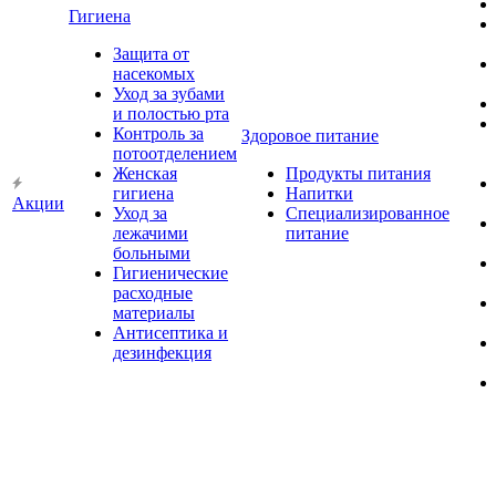
Гигиена
Защита от
насекомых
Уход за зубами
и полостью рта
Контроль за
Здоровое питание
потоотделением
Женская
Продукты питания
гигиена
Напитки
Акции
Уход за
Специализированное
лежачими
питание
больными
Гигиенические
расходные
материалы
Антисептика и
дезинфекция