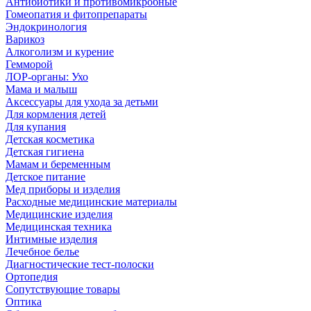
Антибиотики и противомикробные
Гомеопатия и фитопрепараты
Эндокринология
Варикоз
Алкоголизм и курение
Гемморой
ЛОР-органы: Ухо
Мама и малыш
Аксессуары для ухода за детьми
Для кормления детей
Для купания
Детская косметика
Детская гигиена
Мамам и беременным
Детское питание
Мед приборы и изделия
Расходные медицинские материалы
Медицинские изделия
Медицинская техника
Интимные изделия
Лечебное белье
Диагностические тест-полоски
Ортопедия
Сопутствующие товары
Оптика