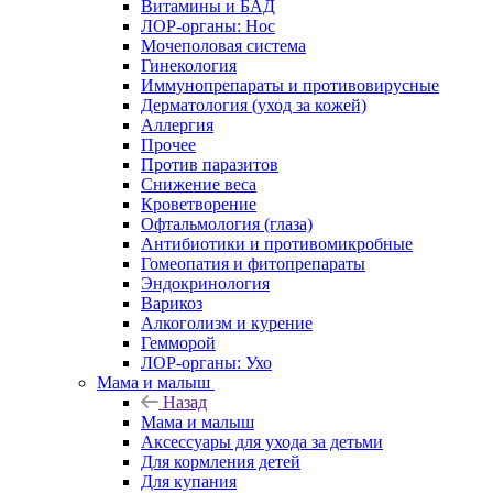
Витамины и БАД
ЛОР-органы: Нос
Мочеполовая система
Гинекология
Иммунопрепараты и противовирусные
Дерматология (уход за кожей)
Аллергия
Прочее
Против паразитов
Снижение веса
Кроветворение
Офтальмология (глаза)
Антибиотики и противомикробные
Гомеопатия и фитопрепараты
Эндокринология
Варикоз
Алкоголизм и курение
Гемморой
ЛОР-органы: Ухо
Мама и малыш
Назад
Мама и малыш
Аксессуары для ухода за детьми
Для кормления детей
Для купания