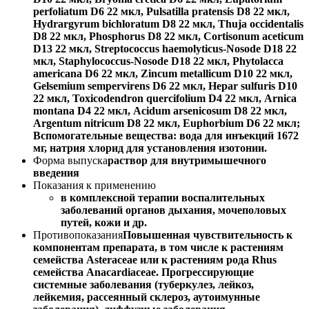
perfoliatum D6 22 мкл, Pulsatilla pratensis D8 22 мкл,
Hydrargyrum bichloratum D8 22 мкл, Thuja occidentalis
D8 22 мкл, Phosphorus D8 22 мкл, Cortisonum aceticum
D13 22 мкл, Streptococcus haemolyticus-Nosode D18 22
мкл, Staphylococcus-Nosode D18 22 мкл, Phytolacca
americana D6 22 мкл, Zincum metallicum D10 22 мкл,
Gelsemium sempervirens D6 22 мкл, Hepar sulfuris D10
22 мкл, Toxicodendron quercifolium D4 22 мкл, Arnica
montana D4 22 мкл, Acidum arsenicosum D8 22 мкл,
Argentum nitricum D8 22 мкл, Euphorbium D6 22 мкл;
Вспомогательные вещества: вода для инъекций 1672
мг, натрия хлорид для установления изотонии.
Форма выпуска
раствор для внутримышечного
введения
Показания к применению
в комплексной терапии воспалительных
заболеваний органов дыхания, мочеполовых
путей, кожи и др.
Противопоказания
Повышенная чувствительность к
компонентам препарата, в том числе к растениям
семейства Asteraceae или к растениям рода Rhus
семейства Anacardiaceae. Прогрессирующие
системные заболевания (туберкулез, лейкоз,
лейкемия, рассеянный склероз, аутоимунные