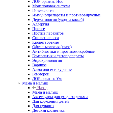
ЛОР-органы: Нос
Мочеполовая система
Гинекология
Иммунопрепараты и противовирусные
Дерматология (уход за кожей)
Аллергия
Прочее
Против паразитов
Снижение веса
Кроветворение
Офтальмология (глаза)
Антибиотики и противомикробные
Гомеопатия и фитопрепараты
Эндокринология
Варикоз
Алкоголизм и курение
Гемморой
ЛОР-органы: Ухо
Мама и малыш
Назад
Мама и малыш
Аксессуары для ухода за детьми
Для кормления детей
Для купания
Детская косметика