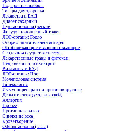
Бритье и депиляция
Подарочные наборы
Товары для здоровья
Лекарства и БАД
Диабет сахарный
Пульмонология (легкие)
Желудочно-кишечный тракт
ЛОР-органы: Горло
Опорно-двигательный аппарат
Обезболивающие и жаропонижающие
Сердечно-сосудистая система
Лекарственные травы и фиточаи
Неврология и психиатрия
Витамины и БАД
ЛОР-органы: Нос
Мочеполовая система
Гинекология
Иммунопрепараты и противовирусные
Дерматология (уход за кожей)
Аллергия
Прочее
Против паразитов
Снижение веса
Кроветворение
Офтальмология (глаза)