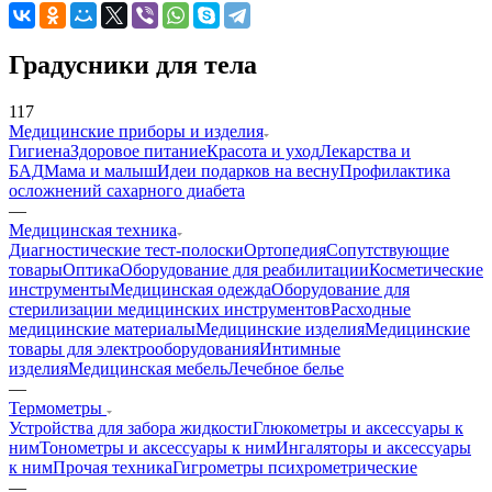
Градусники для тела
117
Медицинские приборы и изделия
Гигиена
Здоровое питание
Красота и уход
Лекарства и
БАД
Мама и малыш
Идеи подарков на весну
Профилактика
осложнений сахарного диабета
—
Медицинская техника
Диагностические тест-полоски
Ортопедия
Сопутствующие
товары
Оптика
Оборудование для реабилитации
Косметические
инструменты
Медицинская одежда
Оборудование для
стерилизации медицинских инструментов
Расходные
медицинские материалы
Медицинские изделия
Медицинские
товары для электрооборудования
Интимные
изделия
Медицинская мебель
Лечебное белье
—
Термометры
Устройства для забора жидкости
Глюкометры и аксессуары к
ним
Тонометры и аксессуары к ним
Ингаляторы и аксессуары
к ним
Прочая техника
Гигрометры психрометрические
—