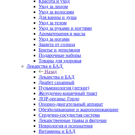
Красота и уход
Уход за лицом
Уход за волосами
Для ванны и душа
Уход за телом
Уход за руками и ногтями
Ароматерапия и масла
Уход за ногами
Защита от солнца
Бритье и депиляция
Подарочные наборы
Товары для здоровья
Лекарства и БАД
Назад
Лекарства и БАД
Диабет сахарный
Пульмонология (легкие)
Желудочно-кишечный тракт
ЛОР-органы: Горло
Опорно-двигательный аппарат
Обезболивающие и жаропонижающие
Сердечно-сосудистая система
Лекарственные травы и фиточаи
Неврология и психиатрия
Витамины и БАД