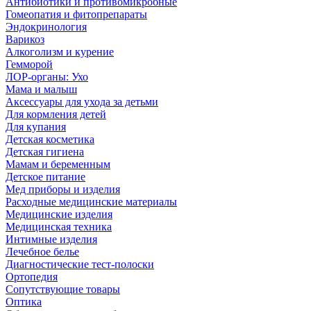
Антибиотики и противомикробные
Гомеопатия и фитопрепараты
Эндокринология
Варикоз
Алкоголизм и курение
Гемморой
ЛОР-органы: Ухо
Мама и малыш
Аксессуары для ухода за детьми
Для кормления детей
Для купания
Детская косметика
Детская гигиена
Мамам и беременным
Детское питание
Мед приборы и изделия
Расходные медицинские материалы
Медицинские изделия
Медицинская техника
Интимные изделия
Лечебное белье
Диагностические тест-полоски
Ортопедия
Сопутствующие товары
Оптика