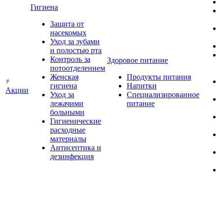
Гигиена
Защита от
насекомых
Уход за зубами
и полостью рта
Контроль за
Здоровое питание
потоотделением
Женская
Продукты питания
гигиена
Напитки
Акции
Уход за
Специализированное
лежачими
питание
больными
Гигиенические
расходные
материалы
Антисептика и
дезинфекция