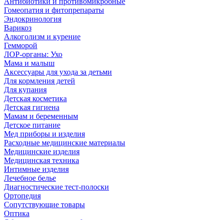
Антибиотики и противомикробные
Гомеопатия и фитопрепараты
Эндокринология
Варикоз
Алкоголизм и курение
Гемморой
ЛОР-органы: Ухо
Мама и малыш
Аксессуары для ухода за детьми
Для кормления детей
Для купания
Детская косметика
Детская гигиена
Мамам и беременным
Детское питание
Мед приборы и изделия
Расходные медицинские материалы
Медицинские изделия
Медицинская техника
Интимные изделия
Лечебное белье
Диагностические тест-полоски
Ортопедия
Сопутствующие товары
Оптика