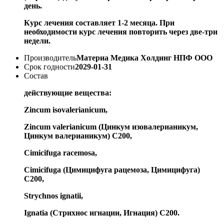
день.
Курс лечения составляет 1-2 месяца. При
необходимости курс лечения повторить через две-три
недели.
Производитель
Материа Медика Холдинг НПФ ООО
Срок годности
2029-01-31
Состав
действующие вещества:
Zincum isovalerianicum,
Zincum valerianicum (Цинкум изовалерианикум,
Цинкум валерианикум) С200,
Cimicifuga racemosa,
Cimicifuga (Цимицифуга рацемоза, Цимицифуга)
С200,
Strychnos ignatii,
Ignatia (Стрихнос игнации, Игнация) С200.