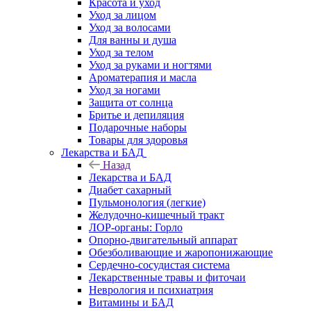
Красота и уход
Уход за лицом
Уход за волосами
Для ванны и душа
Уход за телом
Уход за руками и ногтями
Ароматерапия и масла
Уход за ногами
Защита от солнца
Бритье и депиляция
Подарочные наборы
Товары для здоровья
Лекарства и БАД
Назад
Лекарства и БАД
Диабет сахарный
Пульмонология (легкие)
Желудочно-кишечный тракт
ЛОР-органы: Горло
Опорно-двигательный аппарат
Обезболивающие и жаропонижающие
Сердечно-сосудистая система
Лекарственные травы и фиточаи
Неврология и психиатрия
Витамины и БАД