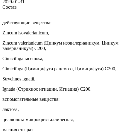
2029-01-31
Состав
—
действующие вещества:
Zincum isovalerianicum,
Zincum valerianicum (Цинкум изовалерианикум, Цинкум
валерианикум) С200,
Cimicifuga racemosa,
Cimicifuga (Цимицифуга рацемоза, Цимицифуга) С200,
Strychnos ignatii,
Ignatia (Стрихнос игнации, Игнация) С200.
вспомогательные вещества:
лактоза,
целлюлоза микрокристаллическая,
магния стеарат.