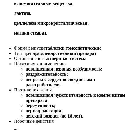
вспомогательные вещества:
лактоза,
целлюлоза микрокристаллическая,
магния стеарат.
Форма выпуска
таблетки гомеопатические
Тип препарата
лекарственный препарат
Органы и системы
нервная система
Показания к применению
повышенная нервная возбудимость;
раздражительность;
неврозы с сердечно-сосудистыми
расстройствами.
Противопоказания
повышенная чувствительность к компонентам
препарата;
беременность;
период лактации;
детский возраст (до 18 лет).
Побочные действия