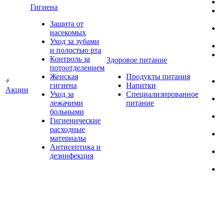
Гигиена
Защита от
насекомых
Уход за зубами
и полостью рта
Контроль за
Здоровое питание
потоотделением
Женская
Продукты питания
гигиена
Напитки
Акции
Уход за
Специализированное
лежачими
питание
больными
Гигиенические
расходные
материалы
Антисептика и
дезинфекция