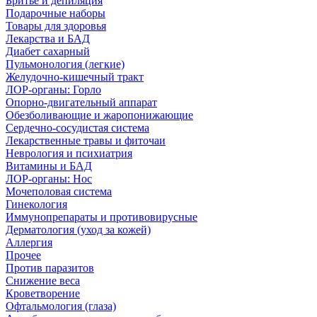
Бритье и депиляция
Подарочные наборы
Товары для здоровья
Лекарства и БАД
Диабет сахарный
Пульмонология (легкие)
Желудочно-кишечный тракт
ЛОР-органы: Горло
Опорно-двигательный аппарат
Обезболивающие и жаропонижающие
Сердечно-сосудистая система
Лекарственные травы и фиточаи
Неврология и психиатрия
Витамины и БАД
ЛОР-органы: Нос
Мочеполовая система
Гинекология
Иммунопрепараты и противовирусные
Дерматология (уход за кожей)
Аллергия
Прочее
Против паразитов
Снижение веса
Кроветворение
Офтальмология (глаза)