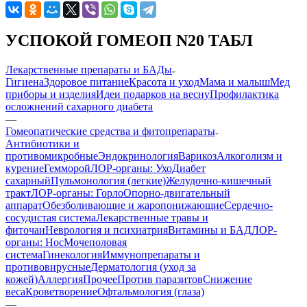
УСПОКОЙ ГОМЕОП N20 ТАБЛ
Лекарственные препараты и БАДы
Гигиена
Здоровое питание
Красота и уход
Мама и малыш
Мед
приборы и изделия
Идеи подарков на весну
Профилактика
осложнений сахарного диабета
—
Гомеопатические средства и фитопрепараты
Антибиотики и
противомикробные
Эндокринология
Варикоз
Алкоголизм и
курение
Гемморой
ЛОР-органы: Ухо
Диабет
сахарный
Пульмонология (легкие)
Желудочно-кишечный
тракт
ЛОР-органы: Горло
Опорно-двигательный
аппарат
Обезболивающие и жаропонижающие
Сердечно-
сосудистая система
Лекарственные травы и
фиточаи
Неврология и психиатрия
Витамины и БАД
ЛОР-
органы: Нос
Мочеполовая
система
Гинекология
Иммунопрепараты и
противовирусные
Дерматология (уход за
кожей)
Аллергия
Прочее
Против паразитов
Снижение
веса
Кроветворение
Офтальмология (глаза)
—