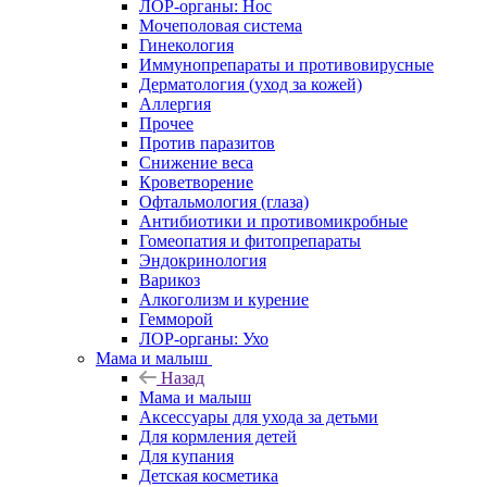
ЛОР-органы: Нос
Мочеполовая система
Гинекология
Иммунопрепараты и противовирусные
Дерматология (уход за кожей)
Аллергия
Прочее
Против паразитов
Снижение веса
Кроветворение
Офтальмология (глаза)
Антибиотики и противомикробные
Гомеопатия и фитопрепараты
Эндокринология
Варикоз
Алкоголизм и курение
Гемморой
ЛОР-органы: Ухо
Мама и малыш
Назад
Мама и малыш
Аксессуары для ухода за детьми
Для кормления детей
Для купания
Детская косметика