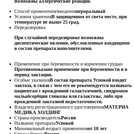
Возможны аллергические реакции.
Способ применения/введения
пероральный
Условия хранения
В защищенном от света месте, при
температуре не выше 25 град.
Передозировка
При случайной передозировке возможны
диспептические явления, обусловленные входящими
в состав препарата наполнителями.
Применение при беременности и кормлении грудью
Противопоказано применение при беременности и в
период лактации.
Особые указания
В состав препарата Успокой входит
лактоза, в связи с чем его не рекомендуется назначать
пациентам с врожденной галактоземией, синдромом
мальабсорбции глюкозы или галактозы, либо при
врожденной лактазной недостаточности.
Владелец регистрационного удостоверения
МАТЕРИА
МЕДИКА ХОЛДИНГ
Страна-производитель
Россия
Название препарата
Успокой
Минимальный возраст применения
от 18 лет
Страна бренда
Россия