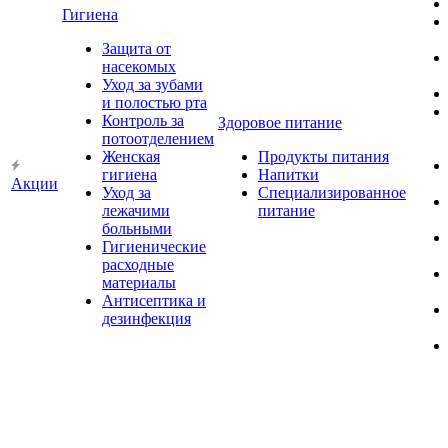
Гигиена
Защита от
насекомых
Уход за зубами
и полостью рта
Контроль за
Здоровое питание
потоотделением
Женская
Продукты питания
гигиена
Напитки
Акции
Уход за
Специализированное
лежачими
питание
больными
Гигиенические
расходные
материалы
Антисептика и
дезинфекция