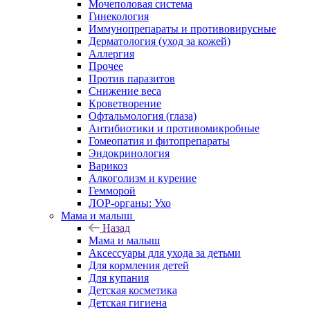
Мочеполовая система
Гинекология
Иммунопрепараты и противовирусные
Дерматология (уход за кожей)
Аллергия
Прочее
Против паразитов
Снижение веса
Кроветворение
Офтальмология (глаза)
Антибиотики и противомикробные
Гомеопатия и фитопрепараты
Эндокринология
Варикоз
Алкоголизм и курение
Гемморой
ЛОР-органы: Ухо
Мама и малыш
Назад
Мама и малыш
Аксессуары для ухода за детьми
Для кормления детей
Для купания
Детская косметика
Детская гигиена