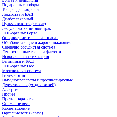
Бритье и депиляция
Подарочные наборы
Товары для здоровья
Лекарства и БАД
Диабет сахарный
Пульмонология (легкие)
Желудочно-кишечный тракт
ЛОР-органы: Горло
Опорно-двигательный аппарат
Обезболивающие и жаропонижающие
Сердечно-сосудистая система
Лекарственные травы и фиточаи
Неврология и психиатрия
Витамины и БАД
ЛОР-органы: Нос
Мочеполовая система
Гинекология
Иммунопрепараты и противовирусные
Дерматология (уход за кожей)
Аллергия
Прочее
Против паразитов
Снижение веса
Кроветворение
Офтальмология (глаза)