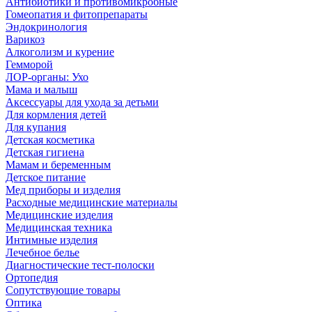
Антибиотики и противомикробные
Гомеопатия и фитопрепараты
Эндокринология
Варикоз
Алкоголизм и курение
Гемморой
ЛОР-органы: Ухо
Мама и малыш
Аксессуары для ухода за детьми
Для кормления детей
Для купания
Детская косметика
Детская гигиена
Мамам и беременным
Детское питание
Мед приборы и изделия
Расходные медицинские материалы
Медицинские изделия
Медицинская техника
Интимные изделия
Лечебное белье
Диагностические тест-полоски
Ортопедия
Сопутствующие товары
Оптика