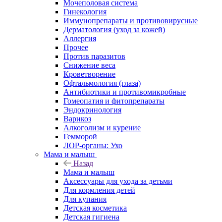
Мочеполовая система
Гинекология
Иммунопрепараты и противовирусные
Дерматология (уход за кожей)
Аллергия
Прочее
Против паразитов
Снижение веса
Кроветворение
Офтальмология (глаза)
Антибиотики и противомикробные
Гомеопатия и фитопрепараты
Эндокринология
Варикоз
Алкоголизм и курение
Гемморой
ЛОР-органы: Ухо
Мама и малыш
Назад
Мама и малыш
Аксессуары для ухода за детьми
Для кормления детей
Для купания
Детская косметика
Детская гигиена