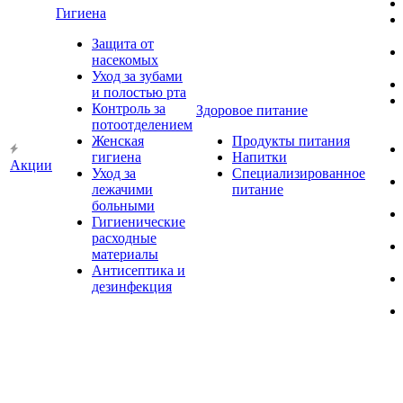
Гигиена
Защита от
насекомых
Уход за зубами
и полостью рта
Контроль за
Здоровое питание
потоотделением
Женская
Продукты питания
гигиена
Напитки
Акции
Уход за
Специализированное
лежачими
питание
больными
Гигиенические
расходные
материалы
Антисептика и
дезинфекция