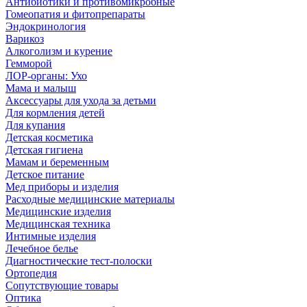
Антибиотики и противомикробные
Гомеопатия и фитопрепараты
Эндокринология
Варикоз
Алкоголизм и курение
Гемморой
ЛОР-органы: Ухо
Мама и малыш
Аксессуары для ухода за детьми
Для кормления детей
Для купания
Детская косметика
Детская гигиена
Мамам и беременным
Детское питание
Мед приборы и изделия
Расходные медицинские материалы
Медицинские изделия
Медицинская техника
Интимные изделия
Лечебное белье
Диагностические тест-полоски
Ортопедия
Сопутствующие товары
Оптика