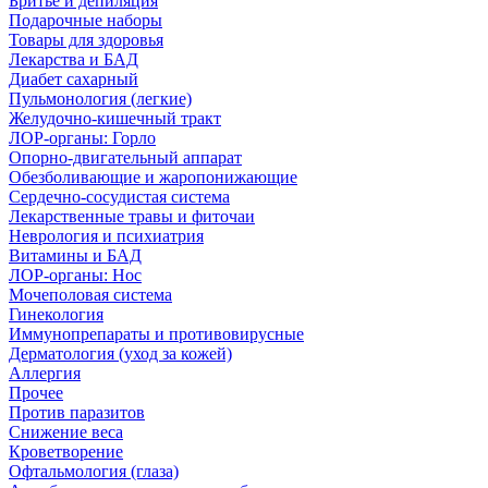
Бритье и депиляция
Подарочные наборы
Товары для здоровья
Лекарства и БАД
Диабет сахарный
Пульмонология (легкие)
Желудочно-кишечный тракт
ЛОР-органы: Горло
Опорно-двигательный аппарат
Обезболивающие и жаропонижающие
Сердечно-сосудистая система
Лекарственные травы и фиточаи
Неврология и психиатрия
Витамины и БАД
ЛОР-органы: Нос
Мочеполовая система
Гинекология
Иммунопрепараты и противовирусные
Дерматология (уход за кожей)
Аллергия
Прочее
Против паразитов
Снижение веса
Кроветворение
Офтальмология (глаза)