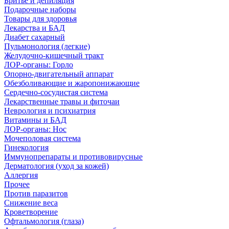
Бритье и депиляция
Подарочные наборы
Товары для здоровья
Лекарства и БАД
Диабет сахарный
Пульмонология (легкие)
Желудочно-кишечный тракт
ЛОР-органы: Горло
Опорно-двигательный аппарат
Обезболивающие и жаропонижающие
Сердечно-сосудистая система
Лекарственные травы и фиточаи
Неврология и психиатрия
Витамины и БАД
ЛОР-органы: Нос
Мочеполовая система
Гинекология
Иммунопрепараты и противовирусные
Дерматология (уход за кожей)
Аллергия
Прочее
Против паразитов
Снижение веса
Кроветворение
Офтальмология (глаза)