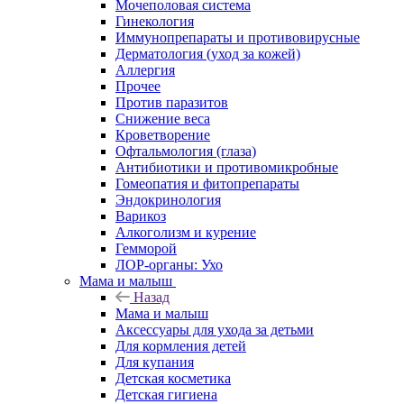
Мочеполовая система
Гинекология
Иммунопрепараты и противовирусные
Дерматология (уход за кожей)
Аллергия
Прочее
Против паразитов
Снижение веса
Кроветворение
Офтальмология (глаза)
Антибиотики и противомикробные
Гомеопатия и фитопрепараты
Эндокринология
Варикоз
Алкоголизм и курение
Гемморой
ЛОР-органы: Ухо
Мама и малыш
Назад
Мама и малыш
Аксессуары для ухода за детьми
Для кормления детей
Для купания
Детская косметика
Детская гигиена