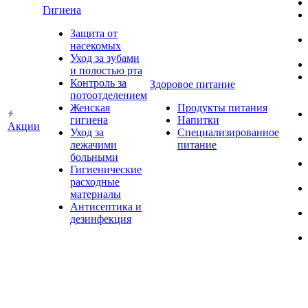
Гигиена
Защита от
насекомых
Уход за зубами
и полостью рта
Контроль за
Здоровое питание
потоотделением
Женская
Продукты питания
гигиена
Напитки
Акции
Уход за
Специализированное
лежачими
питание
больными
Гигиенические
расходные
материалы
Антисептика и
дезинфекция