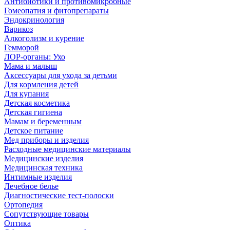
Антибиотики и противомикробные
Гомеопатия и фитопрепараты
Эндокринология
Варикоз
Алкоголизм и курение
Гемморой
ЛОР-органы: Ухо
Мама и малыш
Аксессуары для ухода за детьми
Для кормления детей
Для купания
Детская косметика
Детская гигиена
Мамам и беременным
Детское питание
Мед приборы и изделия
Расходные медицинские материалы
Медицинские изделия
Медицинская техника
Интимные изделия
Лечебное белье
Диагностические тест-полоски
Ортопедия
Сопутствующие товары
Оптика