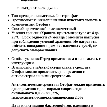
экстракт календулы.
Тип препарата
косметика, бактериофаг
Противопоказания
Повышенная чувствительность к
компонентам Отофага.
Способ применения/введения
местный
Условия хранения
Хранить при температуре от 4 до
25°С. Срок годности 24 месяца с момента выпуска
при соблюдении условий хранения. Не нагревать,
избегать попадания прямых солнечных лучей, не
допускать замораживания.
Особые указания
Перед применением ознакомьтесь с
инструкцией.
Взаимодействие
Антибактериальные средства:
Отофаг можно применять одновременно с
антибактериальными средствами.
Антисептические средства: Отофаг можно применять
одновременно с растворами хлоргексидина
биглюконата 0,05% и 0,2%,
гидроксиметилхиноксалиндиоксида 2,0%;
Из-за инактивации бактериофагов, входящих в