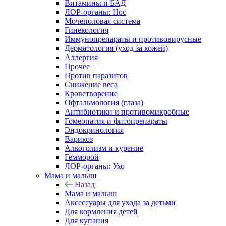
Витамины и БАД
ЛОР-органы: Нос
Мочеполовая система
Гинекология
Иммунопрепараты и противовирусные
Дерматология (уход за кожей)
Аллергия
Прочее
Против паразитов
Снижение веса
Кроветворение
Офтальмология (глаза)
Антибиотики и противомикробные
Гомеопатия и фитопрепараты
Эндокринология
Варикоз
Алкоголизм и курение
Гемморой
ЛОР-органы: Ухо
Мама и малыш
Назад
Мама и малыш
Аксессуары для ухода за детьми
Для кормления детей
Для купания