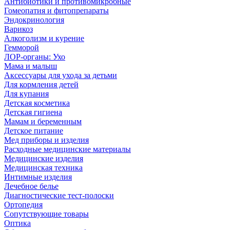
Антибиотики и противомикробные
Гомеопатия и фитопрепараты
Эндокринология
Варикоз
Алкоголизм и курение
Гемморой
ЛОР-органы: Ухо
Мама и малыш
Аксессуары для ухода за детьми
Для кормления детей
Для купания
Детская косметика
Детская гигиена
Мамам и беременным
Детское питание
Мед приборы и изделия
Расходные медицинские материалы
Медицинские изделия
Медицинская техника
Интимные изделия
Лечебное белье
Диагностические тест-полоски
Ортопедия
Сопутствующие товары
Оптика