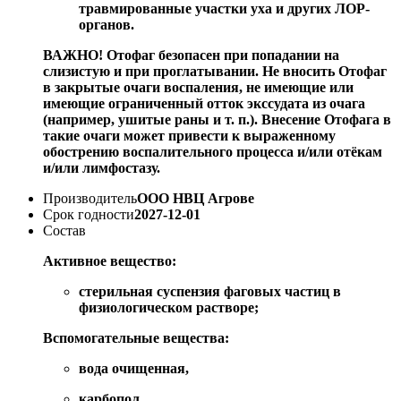
травмированные участки уха и других ЛОР-
органов.
ВАЖНО! Отофаг безопасен при попадании на
слизистую и при проглатывании. Не вносить Отофаг
в закрытые очаги воспаления, не имеющие или
имеющие ограниченный отток экссудата из очага
(например, ушитые раны и т. п.). Внесение Отофага в
такие очаги может привести к выраженному
обострению воспалительного процесса и/или отёкам
и/или лимфостазу.
Производитель
ООО НВЦ Агрове
Срок годности
2027-12-01
Состав
Активное вещество:
стерильная суспензия фаговых частиц в
физиологическом растворе;
Вспомогательные вещества:
вода очищенная,
карбопол,