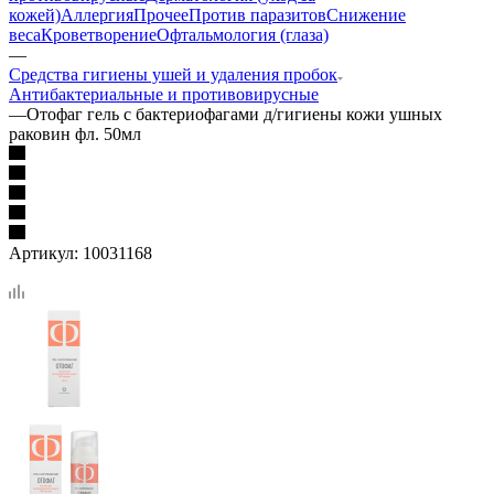
кожей)
Аллергия
Прочее
Против паразитов
Снижение
веса
Кроветворение
Офтальмология (глаза)
—
Средства гигиены ушей и удаления пробок
Антибактериальные и противовирусные
—
Отофаг гель с бактериофагами д/гигиены кожи ушных
раковин фл. 50мл
Артикул:
10031168