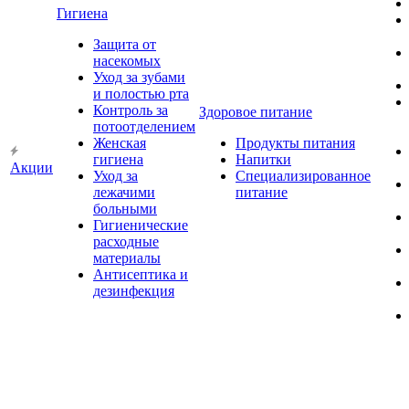
Гигиена
Защита от
насекомых
Уход за зубами
и полостью рта
Контроль за
Здоровое питание
потоотделением
Женская
Продукты питания
гигиена
Напитки
Акции
Уход за
Специализированное
лежачими
питание
больными
Гигиенические
расходные
материалы
Антисептика и
дезинфекция