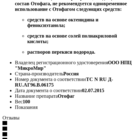
состав Отофага, не рекомендуется одновременное
использование с Отофагом следующих средств:
средств на основе октенидина и
феноксиэтанола;
средств на основе солей полиакриловой
кислоты;
растворов перекиси водорода.
Владелец регистрационного удостоверения
ООО НПЦ
"МикроМир"
Страна-производитель
Россия
Номер документа о соответствии
ТС N RU Д-
RU.АГ96.В.06175
Дата документа о соответствии
02.07.2015
Название препарата
Отофаг
Вес
100
Показания
Отзывы