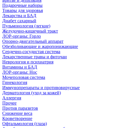
Бритье и депиляция
Подарочные наборы
Товары для здоровья
Лекарства и БАД
Диабет сахарный
Пульмонология (легкие)
Желудочно-кишечный тракт
ЛОР-органы: Горло
Опорно-двигательный аппарат
Обезболивающие и жаропонижающие
Сердечно-сосудистая система
Лекарственные травы и фиточаи
Неврология и психиатрия
Витамины и БАД
ЛОР-органы: Нос
Мочеполовая система
Гинекология
Иммунопрепараты и противовирусные
Дерматология (уход за кожей)
Аллергия
Прочее
Против паразитов
Снижение веса
Кроветворение
Офтальмология (глаза)