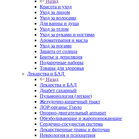
Назад
Красота и уход
Уход за лицом
Уход за волосами
Для ванны и душа
Уход за телом
Уход за руками и ногтями
Ароматерапия и масла
Уход за ногами
Защита от солнца
Бритье и депиляция
Подарочные наборы
Товары для здоровья
Лекарства и БАД
Назад
Лекарства и БАД
Диабет сахарный
Пульмонология (легкие)
Желудочно-кишечный тракт
ЛОР-органы: Горло
Опорно-двигательный аппарат
Обезболивающие и жаропонижающие
Сердечно-сосудистая система
Лекарственные травы и фиточаи
Неврология и психиатрия