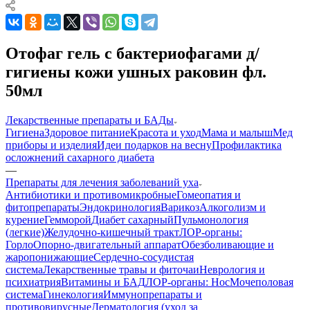
Отофаг гель с бактериофагами д/
гигиены кожи ушных раковин фл.
50мл
Лекарственные препараты и БАДы
Гигиена
Здоровое питание
Красота и уход
Мама и малыш
Мед
приборы и изделия
Идеи подарков на весну
Профилактика
осложнений сахарного диабета
—
Препараты для лечения заболеваний уха
Антибиотики и противомикробные
Гомеопатия и
фитопрепараты
Эндокринология
Варикоз
Алкоголизм и
курение
Гемморой
Диабет сахарный
Пульмонология
(легкие)
Желудочно-кишечный тракт
ЛОР-органы:
Горло
Опорно-двигательный аппарат
Обезболивающие и
жаропонижающие
Сердечно-сосудистая
система
Лекарственные травы и фиточаи
Неврология и
психиатрия
Витамины и БАД
ЛОР-органы: Нос
Мочеполовая
система
Гинекология
Иммунопрепараты и
противовирусные
Дерматология (уход за