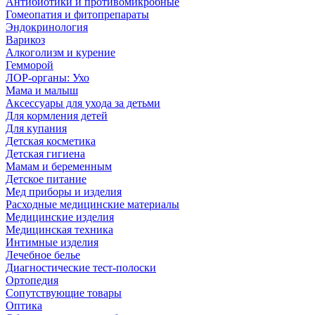
Антибиотики и противомикробные
Гомеопатия и фитопрепараты
Эндокринология
Варикоз
Алкоголизм и курение
Гемморой
ЛОР-органы: Ухо
Мама и малыш
Аксессуары для ухода за детьми
Для кормления детей
Для купания
Детская косметика
Детская гигиена
Мамам и беременным
Детское питание
Мед приборы и изделия
Расходные медицинские материалы
Медицинские изделия
Медицинская техника
Интимные изделия
Лечебное белье
Диагностические тест-полоски
Ортопедия
Сопутствующие товары
Оптика