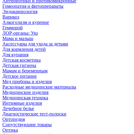
Антибиотики и противомикробные
Гомеопатия и фитопрепараты
Эндокринология
Варикоз
Алкоголизм и курение
Гемморой
ЛОР-органы: Ухо
Мама и малыш
Аксессуары для ухода за детьми
Для кормления детей
Для купания
Детская косметика
Детская гигиена
Мамам и беременным
Детское питание
Мед приборы и изделия
Расходные медицинские материалы
Медицинские изделия
Медицинская техника
Интимные изделия
Лечебное белье
Диагностические тест-полоски
Ортопедия
Сопутствующие товары
Оптика