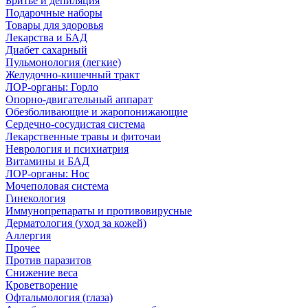
Бритье и депиляция
Подарочные наборы
Товары для здоровья
Лекарства и БАД
Диабет сахарный
Пульмонология (легкие)
Желудочно-кишечный тракт
ЛОР-органы: Горло
Опорно-двигательный аппарат
Обезболивающие и жаропонижающие
Сердечно-сосудистая система
Лекарственные травы и фиточаи
Неврология и психиатрия
Витамины и БАД
ЛОР-органы: Нос
Мочеполовая система
Гинекология
Иммунопрепараты и противовирусные
Дерматология (уход за кожей)
Аллергия
Прочее
Против паразитов
Снижение веса
Кроветворение
Офтальмология (глаза)