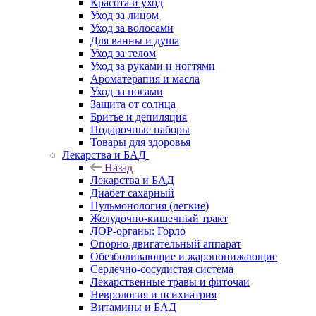
Красота и уход
Уход за лицом
Уход за волосами
Для ванны и душа
Уход за телом
Уход за руками и ногтями
Ароматерапия и масла
Уход за ногами
Защита от солнца
Бритье и депиляция
Подарочные наборы
Товары для здоровья
Лекарства и БАД
Назад
Лекарства и БАД
Диабет сахарный
Пульмонология (легкие)
Желудочно-кишечный тракт
ЛОР-органы: Горло
Опорно-двигательный аппарат
Обезболивающие и жаропонижающие
Сердечно-сосудистая система
Лекарственные травы и фиточаи
Неврология и психиатрия
Витамины и БАД