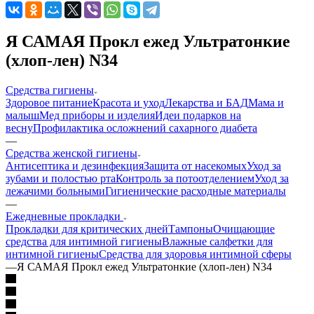
Я САМАЯ Прокл ежед Ультратонкие
(хлоп-лен) N34
Средства гигиены
Здоровое питание
Красота и уход
Лекарства и БАД
Мама и
малыш
Мед приборы и изделия
Идеи подарков на
весну
Профилактика осложнений сахарного диабета
—
Средства женской гигиены
Антисептика и дезинфекция
Защита от насекомых
Уход за
зубами и полостью рта
Контроль за потоотделением
Уход за
лежачими больными
Гигиенические расходные материалы
—
Ежедневные прокладки
Прокладки для критических дней
Тампоны
Очищающие
средства для интимной гигиены
Влажные салфетки для
интимной гигиены
Средства для здоровья интимной сферы
—
Я САМАЯ Прокл ежед Ультратонкие (хлоп-лен) N34