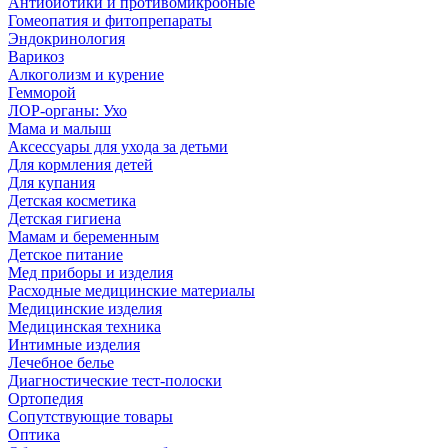
Антибиотики и противомикробные
Гомеопатия и фитопрепараты
Эндокринология
Варикоз
Алкоголизм и курение
Гемморой
ЛОР-органы: Ухо
Мама и малыш
Аксессуары для ухода за детьми
Для кормления детей
Для купания
Детская косметика
Детская гигиена
Мамам и беременным
Детское питание
Мед приборы и изделия
Расходные медицинские материалы
Медицинские изделия
Медицинская техника
Интимные изделия
Лечебное белье
Диагностические тест-полоски
Ортопедия
Сопутствующие товары
Оптика