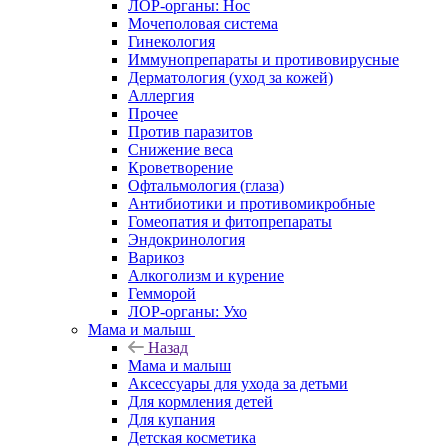
ЛОР-органы: Нос
Мочеполовая система
Гинекология
Иммунопрепараты и противовирусные
Дерматология (уход за кожей)
Аллергия
Прочее
Против паразитов
Снижение веса
Кроветворение
Офтальмология (глаза)
Антибиотики и противомикробные
Гомеопатия и фитопрепараты
Эндокринология
Варикоз
Алкоголизм и курение
Гемморой
ЛОР-органы: Ухо
Мама и малыш
Назад
Мама и малыш
Аксессуары для ухода за детьми
Для кормления детей
Для купания
Детская косметика