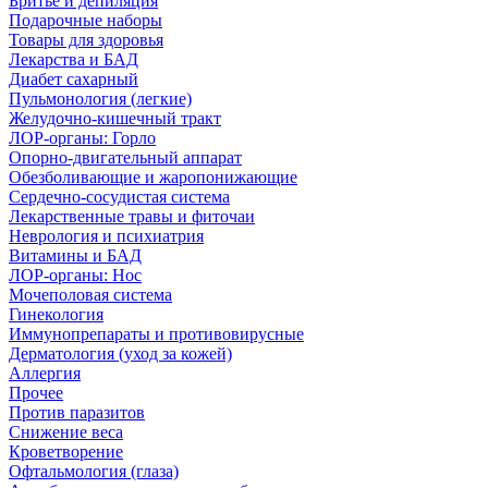
Бритье и депиляция
Подарочные наборы
Товары для здоровья
Лекарства и БАД
Диабет сахарный
Пульмонология (легкие)
Желудочно-кишечный тракт
ЛОР-органы: Горло
Опорно-двигательный аппарат
Обезболивающие и жаропонижающие
Сердечно-сосудистая система
Лекарственные травы и фиточаи
Неврология и психиатрия
Витамины и БАД
ЛОР-органы: Нос
Мочеполовая система
Гинекология
Иммунопрепараты и противовирусные
Дерматология (уход за кожей)
Аллергия
Прочее
Против паразитов
Снижение веса
Кроветворение
Офтальмология (глаза)