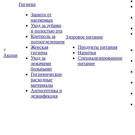
Гигиена
Защита от
насекомых
Уход за зубами
и полостью рта
Контроль за
Здоровое питание
потоотделением
Женская
Продукты питания
гигиена
Напитки
Акции
Уход за
Специализированное
лежачими
питание
больными
Гигиенические
расходные
материалы
Антисептика и
дезинфекция