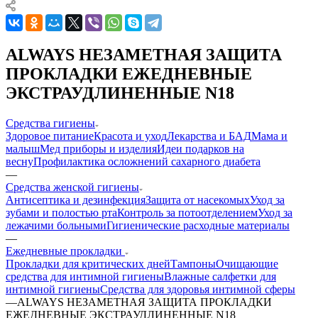
ALWAYS НЕЗАМЕТНАЯ ЗАЩИТА
ПРОКЛАДКИ ЕЖЕДНЕВНЫЕ
ЭКСТРАУДЛИНЕННЫЕ N18
Средства гигиены
Здоровое питание
Красота и уход
Лекарства и БАД
Мама и
малыш
Мед приборы и изделия
Идеи подарков на
весну
Профилактика осложнений сахарного диабета
—
Средства женской гигиены
Антисептика и дезинфекция
Защита от насекомых
Уход за
зубами и полостью рта
Контроль за потоотделением
Уход за
лежачими больными
Гигиенические расходные материалы
—
Ежедневные прокладки
Прокладки для критических дней
Тампоны
Очищающие
средства для интимной гигиены
Влажные салфетки для
интимной гигиены
Средства для здоровья интимной сферы
—
ALWAYS НЕЗАМЕТНАЯ ЗАЩИТА ПРОКЛАДКИ
ЕЖЕДНЕВНЫЕ ЭКСТРАУДЛИНЕННЫЕ N18