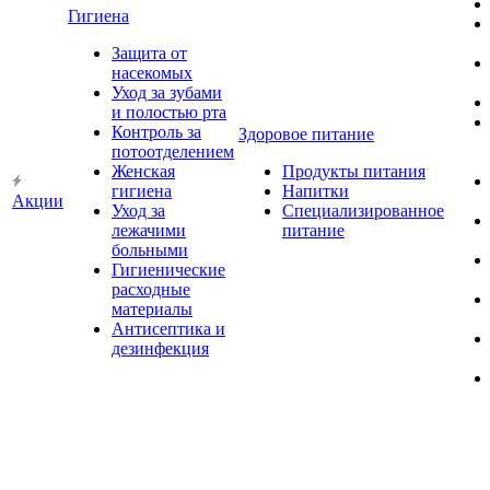
Гигиена
Защита от
насекомых
Уход за зубами
и полостью рта
Контроль за
Здоровое питание
потоотделением
Женская
Продукты питания
гигиена
Напитки
Акции
Уход за
Специализированное
лежачими
питание
больными
Гигиенические
расходные
материалы
Антисептика и
дезинфекция