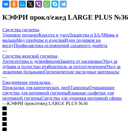
КЭФРИ прокл/ежед LARGE PLUS №36
Средства гигиены
Здоровое питание
Красота и уход
Лекарства и БАД
Мама и
малыш
Мед приборы и изделия
Идеи подарков на
весну
Профилактика осложнений сахарного диабета
—
Средства женской гигиены
Антисептика и дезинфекция
Защита от насекомых
Уход за
зубами и полостью рта
Контроль за потоотделением
Уход за
лежачими больными
Гигиенические расходные материалы
—
Ежедневные прокладки
Прокладки для критических дней
Тампоны
Очищающие
средства для интимной гигиены
Влажные салфетки для
интимной гигиены
Средства для здоровья интимной сферы
—
КЭФРИ прокл/ежед LARGE PLUS №36