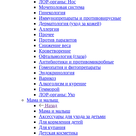
ЛОР-органы: Нос
Мочеполовая система
Гинекология
Иммунопрепараты и противовирусные
Дерматология (уход за кожей)
Аллергия
Прочее
Против паразитов
Снижение веса
Кроветворение
Офтальмология (глаза)
Антибиотики и противомикробные
Гомеопатия и фитопрепараты
Эндокринология
Варикоз
Алкоголизм и курение
Гемморой
ЛОР-органы: Ухо
Мама и малыш
Назад
Мама и малыш
Аксессуары для ухода за детьми
Для кормления детей
Для купания
Детская косметика