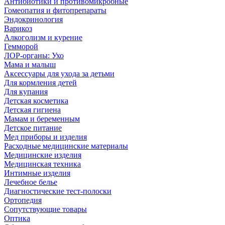
Антибиотики и противомикробные
Гомеопатия и фитопрепараты
Эндокринология
Варикоз
Алкоголизм и курение
Гемморой
ЛОР-органы: Ухо
Мама и малыш
Аксессуары для ухода за детьми
Для кормления детей
Для купания
Детская косметика
Детская гигиена
Мамам и беременным
Детское питание
Мед приборы и изделия
Расходные медицинские материалы
Медицинские изделия
Медицинская техника
Интимные изделия
Лечебное белье
Диагностические тест-полоски
Ортопедия
Сопутствующие товары
Оптика