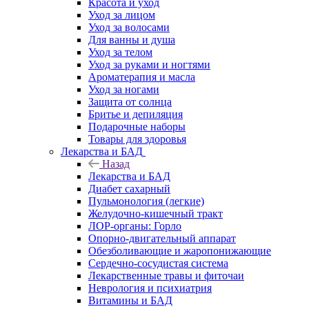
Красота и уход
Уход за лицом
Уход за волосами
Для ванны и душа
Уход за телом
Уход за руками и ногтями
Ароматерапия и масла
Уход за ногами
Защита от солнца
Бритье и депиляция
Подарочные наборы
Товары для здоровья
Лекарства и БАД
Назад
Лекарства и БАД
Диабет сахарный
Пульмонология (легкие)
Желудочно-кишечный тракт
ЛОР-органы: Горло
Опорно-двигательный аппарат
Обезболивающие и жаропонижающие
Сердечно-сосудистая система
Лекарственные травы и фиточаи
Неврология и психиатрия
Витамины и БАД