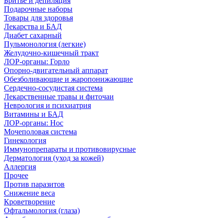
Бритье и депиляция
Подарочные наборы
Товары для здоровья
Лекарства и БАД
Диабет сахарный
Пульмонология (легкие)
Желудочно-кишечный тракт
ЛОР-органы: Горло
Опорно-двигательный аппарат
Обезболивающие и жаропонижающие
Сердечно-сосудистая система
Лекарственные травы и фиточаи
Неврология и психиатрия
Витамины и БАД
ЛОР-органы: Нос
Мочеполовая система
Гинекология
Иммунопрепараты и противовирусные
Дерматология (уход за кожей)
Аллергия
Прочее
Против паразитов
Снижение веса
Кроветворение
Офтальмология (глаза)