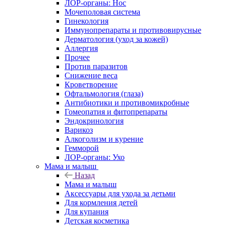
ЛОР-органы: Нос
Мочеполовая система
Гинекология
Иммунопрепараты и противовирусные
Дерматология (уход за кожей)
Аллергия
Прочее
Против паразитов
Снижение веса
Кроветворение
Офтальмология (глаза)
Антибиотики и противомикробные
Гомеопатия и фитопрепараты
Эндокринология
Варикоз
Алкоголизм и курение
Гемморой
ЛОР-органы: Ухо
Мама и малыш
Назад
Мама и малыш
Аксессуары для ухода за детьми
Для кормления детей
Для купания
Детская косметика