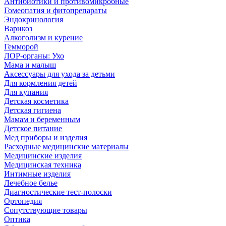
Антибиотики и противомикробные
Гомеопатия и фитопрепараты
Эндокринология
Варикоз
Алкоголизм и курение
Гемморой
ЛОР-органы: Ухо
Мама и малыш
Аксессуары для ухода за детьми
Для кормления детей
Для купания
Детская косметика
Детская гигиена
Мамам и беременным
Детское питание
Мед приборы и изделия
Расходные медицинские материалы
Медицинские изделия
Медицинская техника
Интимные изделия
Лечебное белье
Диагностические тест-полоски
Ортопедия
Сопутствующие товары
Оптика