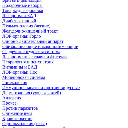
Бритье и депиляция
Подарочные наборы
Товары для здоровья
Лекарства и БАД
Диабет сахарный
Пульмонология (легкие)
Желудочно-кишечный тракт
ЛОР-органы: Горло
Опорно-двигательный аппарат
Обезболивающие и жаропонижающие
Сердечно-сосудистая система
Лекарственные травы и фиточаи
Неврология и психиатрия
Витамины и БАД
ЛОР-органы: Нос
Мочеполовая система
Гинекология
Иммунопрепараты и противовирусные
Дерматология (уход за кожей)
Аллергия
Прочее
Против паразитов
Снижение веса
Кроветворение
Офтальмология (глаза)