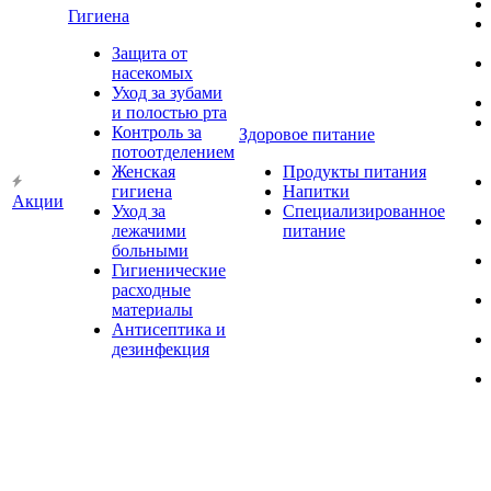
Гигиена
Защита от
насекомых
Уход за зубами
и полостью рта
Контроль за
Здоровое питание
потоотделением
Женская
Продукты питания
гигиена
Напитки
Акции
Уход за
Специализированное
лежачими
питание
больными
Гигиенические
расходные
материалы
Антисептика и
дезинфекция