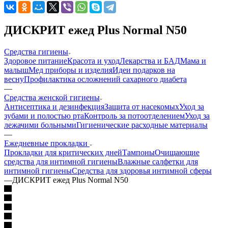
ДИСКРИТ ежед Plus Normal N50
Средства гигиены
Здоровое питание
Красота и уход
Лекарства и БАД
Мама и
малыш
Мед приборы и изделия
Идеи подарков на
весну
Профилактика осложнений сахарного диабета
—
Средства женской гигиены
Антисептика и дезинфекция
Защита от насекомых
Уход за
зубами и полостью рта
Контроль за потоотделением
Уход за
лежачими больными
Гигиенические расходные материалы
—
Ежедневные прокладки
Прокладки для критических дней
Тампоны
Очищающие
средства для интимной гигиены
Влажные салфетки для
интимной гигиены
Средства для здоровья интимной сферы
—
ДИСКРИТ ежед Plus Normal N50