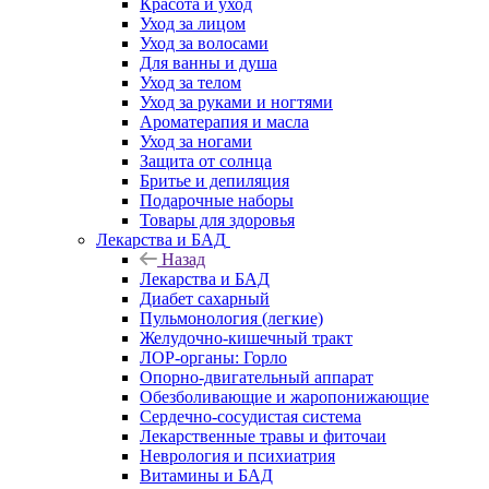
Красота и уход
Уход за лицом
Уход за волосами
Для ванны и душа
Уход за телом
Уход за руками и ногтями
Ароматерапия и масла
Уход за ногами
Защита от солнца
Бритье и депиляция
Подарочные наборы
Товары для здоровья
Лекарства и БАД
Назад
Лекарства и БАД
Диабет сахарный
Пульмонология (легкие)
Желудочно-кишечный тракт
ЛОР-органы: Горло
Опорно-двигательный аппарат
Обезболивающие и жаропонижающие
Сердечно-сосудистая система
Лекарственные травы и фиточаи
Неврология и психиатрия
Витамины и БАД