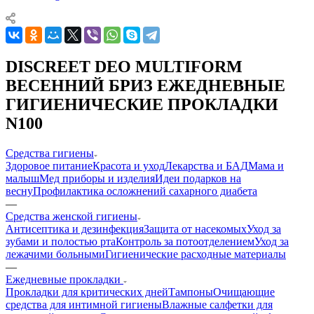
DISCREET DEO MULTIFORM
ВЕСЕННИЙ БРИЗ ЕЖЕДНЕВНЫЕ
ГИГИЕНИЧЕСКИЕ ПРОКЛАДКИ
N100
Средства гигиены
Здоровое питание
Красота и уход
Лекарства и БАД
Мама и
малыш
Мед приборы и изделия
Идеи подарков на
весну
Профилактика осложнений сахарного диабета
—
Средства женской гигиены
Антисептика и дезинфекция
Защита от насекомых
Уход за
зубами и полостью рта
Контроль за потоотделением
Уход за
лежачими больными
Гигиенические расходные материалы
—
Ежедневные прокладки
Прокладки для критических дней
Тампоны
Очищающие
средства для интимной гигиены
Влажные салфетки для