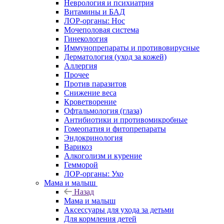
Неврология и психиатрия
Витамины и БАД
ЛОР-органы: Нос
Мочеполовая система
Гинекология
Иммунопрепараты и противовирусные
Дерматология (уход за кожей)
Аллергия
Прочее
Против паразитов
Снижение веса
Кроветворение
Офтальмология (глаза)
Антибиотики и противомикробные
Гомеопатия и фитопрепараты
Эндокринология
Варикоз
Алкоголизм и курение
Гемморой
ЛОР-органы: Ухо
Мама и малыш
Назад
Мама и малыш
Аксессуары для ухода за детьми
Для кормления детей