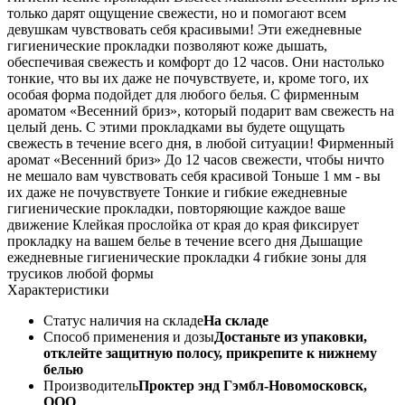
только дарят ощущение свежести, но и помогают всем
девушкам чувствовать себя красивыми! Эти ежедневные
гигиенические прокладки позволяют коже дышать,
обеспечивая свежесть и комфорт до 12 часов. Они настолько
тонкие, что вы их даже не почувствуете, и, кроме того, их
особая форма подойдет для любого белья. С фирменным
ароматом «Весенний бриз», который подарит вам свежесть на
целый день. С этими прокладками вы будете ощущать
свежесть в течение всего дня, в любой ситуации! Фирменный
аромат «Весенний бриз» До 12 часов свежести, чтобы ничто
не мешало вам чувствовать себя красивой Тоньше 1 мм - вы
их даже не почувствуете Тонкие и гибкие ежедневные
гигиенические прокладки, повторяющие каждое ваше
движение Клейкая прослойка от края до края фиксирует
прокладку на вашем белье в течение всего дня Дышащие
ежедневные гигиенические прокладки 4 гибкие зоны для
трусиков любой формы
Характеристики
Статус наличия на складе
На складе
Способ применения и дозы
Достаньте из упаковки,
отклейте защитную полосу, прикрепите к нижнему
белью
Производитель
Проктер энд Гэмбл-Новомосковск,
ООО