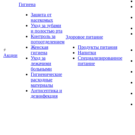
Гигиена
Защита от
насекомых
Уход за зубами
и полостью рта
Контроль за
Здоровое питание
потоотделением
Женская
Продукты питания
гигиена
Напитки
Акции
Уход за
Специализированное
лежачими
питание
больными
Гигиенические
расходные
материалы
Антисептика и
дезинфекция