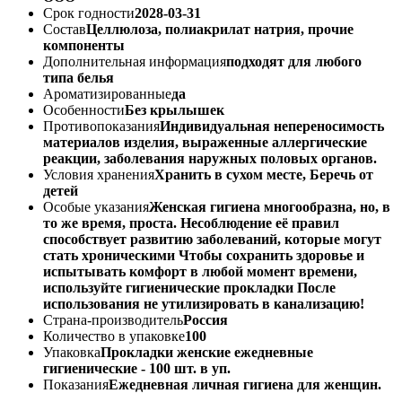
Срок годности
2028-03-31
Состав
Целлюлоза, полиакрилат натрия, прочие
компоненты
Дополнительная информация
подходят для любого
типа белья
Ароматизированные
да
Особенности
Без крылышек
Противопоказания
Индивидуальная непереносимость
материалов изделия, выраженные аллергические
реакции, заболевания наружных половых органов.
Условия хранения
Хранить в сухом месте, Беречь от
детей
Особые указания
Женская гигиена многообразна, но, в
то же время, проста. Несоблюдение её правил
способствует развитию заболеваний, которые могут
стать хроническими Чтобы сохранить здоровье и
испытывать комфорт в любой момент времени,
используйте гигиенические прокладки После
использования не утилизировать в канализацию!
Страна-производитель
Россия
Количество в упаковке
100
Упаковка
Прокладки женские ежедневные
гигиенические - 100 шт. в уп.
Показания
Ежедневная личная гигиена для женщин.