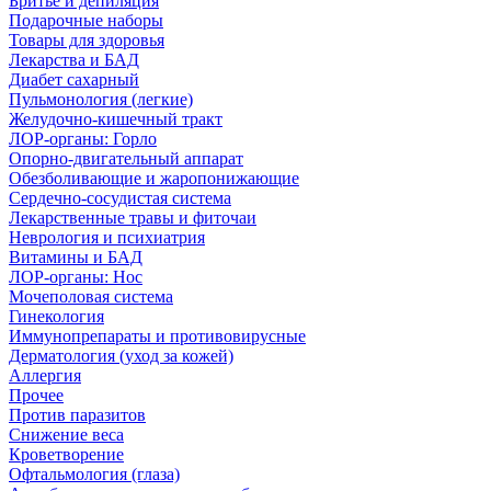
Бритье и депиляция
Подарочные наборы
Товары для здоровья
Лекарства и БАД
Диабет сахарный
Пульмонология (легкие)
Желудочно-кишечный тракт
ЛОР-органы: Горло
Опорно-двигательный аппарат
Обезболивающие и жаропонижающие
Сердечно-сосудистая система
Лекарственные травы и фиточаи
Неврология и психиатрия
Витамины и БАД
ЛОР-органы: Нос
Мочеполовая система
Гинекология
Иммунопрепараты и противовирусные
Дерматология (уход за кожей)
Аллергия
Прочее
Против паразитов
Снижение веса
Кроветворение
Офтальмология (глаза)