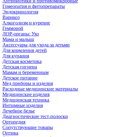
Антибиотики и противомикробные
Гомеопатия и фитопрепараты
Эндокринология
Варикоз
Алкоголизм и курение
Гемморой
ЛОР-органы: Ухо
Мама и малыш
Аксессуары для ухода за детьми
Для кормления детей
Для купания
Детская косметика
Детская гигиена
Мамам и беременным
Детское питание
Мед приборы и изделия
Расходные медицинские материалы
Медицинские изделия
Медицинская техника
Интимные изделия
Лечебное белье
Диагностические тест-полоски
Ортопедия
Сопутствующие товары
Оптика