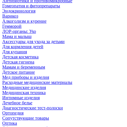
Антибиотики и противомикробные
Гомеопатия и фитопрепараты
Эндокринология
Варикоз
Алкоголизм и курение
Гемморой
ЛОР-органы: Ухо
Мама и малыш
Аксессуары для ухода за детьми
Для кормления детей
Для купания
Детская косметика
Детская гигиена
Мамам и беременным
Детское питание
Мед приборы и изделия
Расходные медицинские материалы
Медицинские изделия
Медицинская техника
Интимные изделия
Лечебное белье
Диагностические тест-полоски
Ортопедия
Сопутствующие товары
Оптика