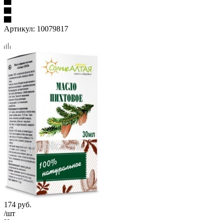
Артикул:
10079817
174
руб.
/шт