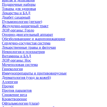
Бритье и депиляция
Подарочные наборы
Товары для здоровья
Лекарства и БАД
Диабет сахарный
Пульмонология (легкие)
Желудочно-кишечный тракт
ЛОР-органы: Горло
Опорно-двигательный аппарат
Обезболивающие и жаропонижающие
Сердечно-сосудистая система
Лекарственные травы и фиточаи
Неврология и психиатрия
Витамины и БАД
ЛОР-органы: Нос
Мочеполовая система
Гинекология
Иммунопрепараты и противовирусные
Дерматология (уход за кожей)
Аллергия
Прочее
Против паразитов
Снижение веса
Кроветворение
Офтальмология (глаза)