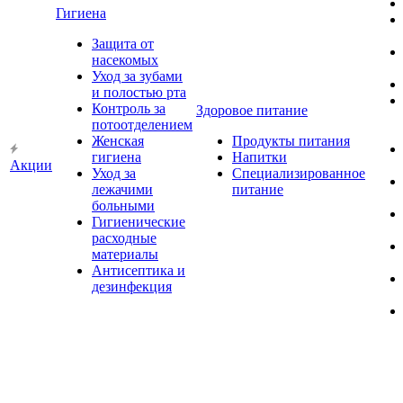
Гигиена
Защита от
насекомых
Уход за зубами
и полостью рта
Контроль за
Здоровое питание
потоотделением
Женская
Продукты питания
гигиена
Напитки
Акции
Уход за
Специализированное
лежачими
питание
больными
Гигиенические
расходные
материалы
Антисептика и
дезинфекция