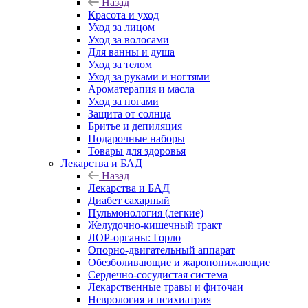
Назад
Красота и уход
Уход за лицом
Уход за волосами
Для ванны и душа
Уход за телом
Уход за руками и ногтями
Ароматерапия и масла
Уход за ногами
Защита от солнца
Бритье и депиляция
Подарочные наборы
Товары для здоровья
Лекарства и БАД
Назад
Лекарства и БАД
Диабет сахарный
Пульмонология (легкие)
Желудочно-кишечный тракт
ЛОР-органы: Горло
Опорно-двигательный аппарат
Обезболивающие и жаропонижающие
Сердечно-сосудистая система
Лекарственные травы и фиточаи
Неврология и психиатрия