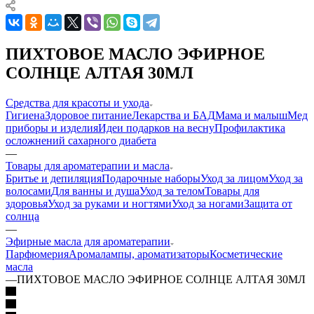
ПИХТОВОЕ МАСЛО ЭФИРНОЕ
СОЛНЦЕ АЛТАЯ 30МЛ
Средства для красоты и ухода
Гигиена
Здоровое питание
Лекарства и БАД
Мама и малыш
Мед
приборы и изделия
Идеи подарков на весну
Профилактика
осложнений сахарного диабета
—
Товары для ароматерапии и масла
Бритье и депиляция
Подарочные наборы
Уход за лицом
Уход за
волосами
Для ванны и душа
Уход за телом
Товары для
здоровья
Уход за руками и ногтями
Уход за ногами
Защита от
солнца
—
Эфирные масла для ароматерапии
Парфюмерия
Аромалампы, ароматизаторы
Косметические
масла
—
ПИХТОВОЕ МАСЛО ЭФИРНОЕ СОЛНЦЕ АЛТАЯ 30МЛ