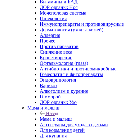
Витамины и БАД
ЛОР-органы: Нос
Мочеполовая система
Гинекология
Иммунопрепараты и противовирусные
Дерматология (уход за кожей)
Аллергия
Прочее
Против паразитов
Снижение веса
Кроветворение
Офтальмология (глаза)
Антибиотики и противомикробные
Гомеопатия и фитопрепараты
Эндокринология
Варикоз
Алкоголизм и курение
Гемморой
ЛОР-органы: Ухо
Мама и малыш
Назад
Мама и малыш
Аксессуары для ухода за детьми
Для кормления детей
Для купания