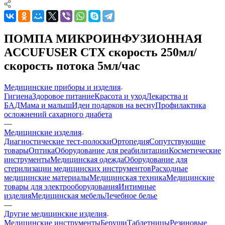
ПОМПА МИКРОИНФУЗИОННАЯ
ACCUFUSER СТХ скорость 250мл/
скорость потока 5мл/час
Медицинские приборы и изделия
Гигиена
Здоровое питание
Красота и уход
Лекарства и
БАД
Мама и малыш
Идеи подарков на весну
Профилактика
осложнений сахарного диабета
—
Медицинские изделия
Диагностические тест-полоски
Ортопедия
Сопутствующие
товары
Оптика
Оборудование для реабилитации
Косметические
инструменты
Медицинская одежда
Оборудование для
стерилизации медицинских инструментов
Расходные
медицинские материалы
Медицинская техника
Медицинские
товары для электрооборудования
Интимные
изделия
Медицинская мебель
Лечебное белье
—
Другие медицинские изделия
Медицинские инструменты
Беруши
Таблетницы
Резиновые