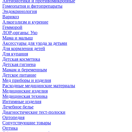
Антибиотики и противомикробные
Гомеопатия и фитопрепараты
Эндокринология
Варикоз
Алкоголизм и курение
Гемморой
ЛОР-органы: Ухо
Мама и малыш
Аксессуары для ухода за детьми
Для кормления детей
Для купания
Детская косметика
Детская гигиена
Мамам и беременным
Детское питание
Мед приборы и изделия
Расходные медицинские материалы
Медицинские изделия
Медицинская техника
Интимные изделия
Лечебное белье
Диагностические тест-полоски
Ортопедия
Сопутствующие товары
Оптика