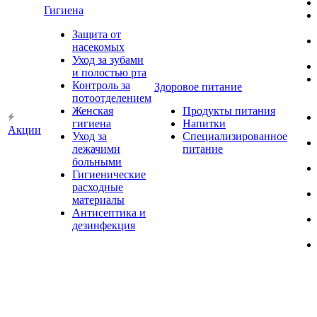
Гигиена
Защита от
насекомых
Уход за зубами
и полостью рта
Контроль за
Здоровое питание
потоотделением
Женская
Продукты питания
гигиена
Напитки
Акции
Уход за
Специализированное
лежачими
питание
больными
Гигиенические
расходные
материалы
Антисептика и
дезинфекция