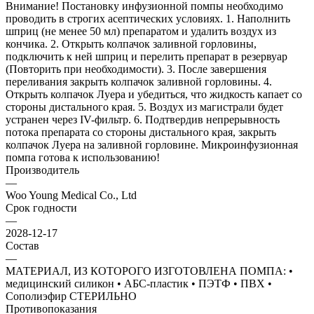
Внимание! Постановку инфузионной помпы необходимо
проводить в строгих асептических условиях. 1. Наполнить
шприц (не менее 50 мл) препаратом и удалить воздух из
кончика. 2. Открыть колпачок заливной горловины,
подключить к ней шприц и перелить препарат в резервуар
(Повторить при необходимости). 3. После завершения
переливания закрыть колпачок заливной горловины. 4.
Открыть колпачок Луера и убедиться, что жидкость капает со
стороны дистального края. 5. Воздух из магистрали будет
устранен через IV-фильтр. 6. Подтвердив непрерывность
потока препарата со стороны дистального края, закрыть
колпачок Луера на заливной горловине. Микроинфузионная
помпа готова к использованию!
Производитель
—
Woo Young Medical Co., Ltd
Срок годности
—
2028-12-17
Состав
—
МАТЕРИАЛ, ИЗ КОТОРОГО ИЗГОТОВЛЕНА ПОМПА: •
медицинский силикон • АБС-пластик • ПЭТФ • ПВХ •
Сополиэфир СТЕРИЛЬНО
Противопоказания