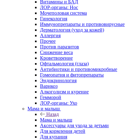
Витамины и БАД
ЛОР-органы: Нос
Мочеполовая система
Гинекология
Иммунопрепараты и противовирусные
Дерматология (уход за кожей)
Аллергия
Прочее
Против паразитов
Снижение веса
Кроветворение
Офтальмология (глаза)
Антибиотики и противомикробные
Гомеопатия и фитопрепараты
Эндокринология
Варикоз
Алкоголизм и курение
Гемморой
ЛОР-органы: Ухо
Мама и малыш
Назад
Мама и малыш
Аксессуары для ухода за детьми
Для кормления детей
Для купания