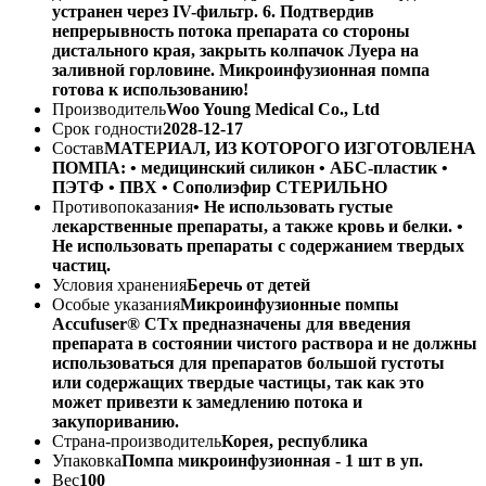
устранен через IV-фильтр. 6. Подтвердив
непрерывность потока препарата со стороны
дистального края, закрыть колпачок Луера на
заливной горловине. Микроинфузионная помпа
готова к использованию!
Производитель
Woo Young Medical Co., Ltd
Срок годности
2028-12-17
Состав
МАТЕРИАЛ, ИЗ КОТОРОГО ИЗГОТОВЛЕНА
ПОМПА: • медицинский силикон • АБС-пластик •
ПЭТФ • ПВХ • Сополиэфир СТЕРИЛЬНО
Противопоказания
• Не использовать густые
лекарственные препараты, а также кровь и белки. •
Не использовать препараты с содержанием твердых
частиц.
Условия хранения
Беречь от детей
Особые указания
Микроинфузионные помпы
Accufuser® CTx предназначены для введения
препарата в состоянии чистого раствора и не должны
использоваться для препаратов большой густоты
или содержащих твердые частицы, так как это
может привезти к замедлению потока и
закупориванию.
Страна-производитель
Корея, республика
Упаковка
Помпа микроинфузионная - 1 шт в уп.
Вес
100