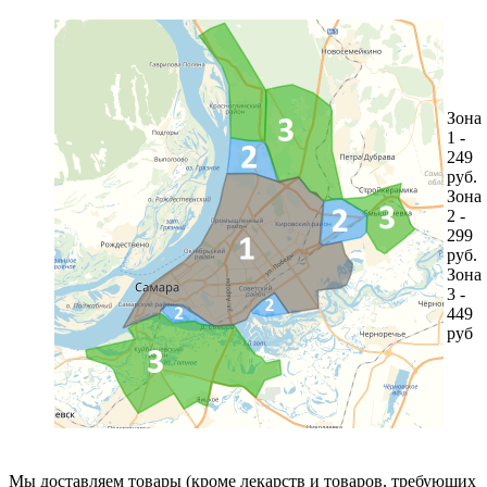
Зона
1 -
249
руб.
Зона
2 -
299
руб.
Зона
3 -
449
руб
Мы доставляем товары (кроме лекарств и товаров, требующих