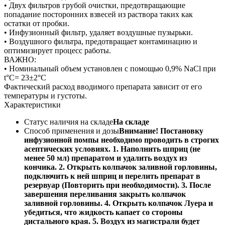
• Двух фильтров грубой очистки, предотвращающие
попадание посторонних взвесей из раствора таких как
остатки от пробки.
• Инфузионный фильтр, удаляет воздушные пузырьки.
• Воздушного фильтра, предотвращает контаминацию и
оптимизирует процесс работы.
ВАЖНО:
• Номинальный объем установлен с помощью 0,9% NaCl при
t°C= 23±2°С
Фактический расход вводимого препарата зависит от его
температуры и густоты.
Характеристики
Статус наличия на складе
На складе
Способ применения и дозы
Внимание! Постановку
инфузионной помпы необходимо проводить в строгих
асептических условиях. 1. Наполнить шприц (не
менее 50 мл) препаратом и удалить воздух из
кончика. 2. Открыть колпачок заливной горловины,
подключить к ней шприц и перелить препарат в
резервуар (Повторить при необходимости). 3. После
завершения переливания закрыть колпачок
заливной горловины. 4. Открыть колпачок Луера и
убедиться, что жидкость капает со стороны
дистального края. 5. Воздух из магистрали будет