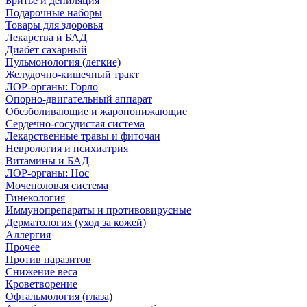
Бритье и депиляция
Подарочные наборы
Товары для здоровья
Лекарства и БАД
Диабет сахарный
Пульмонология (легкие)
Желудочно-кишечный тракт
ЛОР-органы: Горло
Опорно-двигательный аппарат
Обезболивающие и жаропонижающие
Сердечно-сосудистая система
Лекарственные травы и фиточаи
Неврология и психиатрия
Витамины и БАД
ЛОР-органы: Нос
Мочеполовая система
Гинекология
Иммунопрепараты и противовирусные
Дерматология (уход за кожей)
Аллергия
Прочее
Против паразитов
Снижение веса
Кроветворение
Офтальмология (глаза)