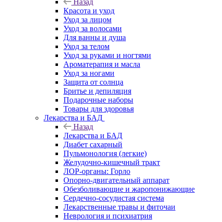
Назад
Красота и уход
Уход за лицом
Уход за волосами
Для ванны и душа
Уход за телом
Уход за руками и ногтями
Ароматерапия и масла
Уход за ногами
Защита от солнца
Бритье и депиляция
Подарочные наборы
Товары для здоровья
Лекарства и БАД
Назад
Лекарства и БАД
Диабет сахарный
Пульмонология (легкие)
Желудочно-кишечный тракт
ЛОР-органы: Горло
Опорно-двигательный аппарат
Обезболивающие и жаропонижающие
Сердечно-сосудистая система
Лекарственные травы и фиточаи
Неврология и психиатрия