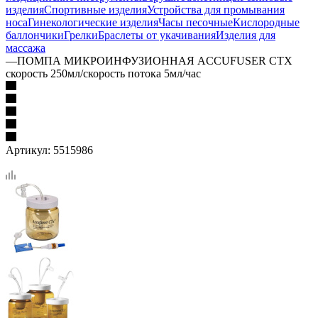
изделия
Спортивные изделия
Устройства для промывания
носа
Гинекологические изделия
Часы песочные
Кислородные
баллончики
Грелки
Браслеты от укачивания
Изделия для
массажа
—
ПОМПА МИКРОИНФУЗИОННАЯ ACCUFUSER СТХ
скорость 250мл/скорость потока 5мл/час
Артикул:
5515986