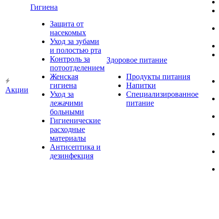
Гигиена
Защита от
насекомых
Уход за зубами
и полостью рта
Контроль за
Здоровое питание
потоотделением
Женская
Продукты питания
гигиена
Напитки
Акции
Уход за
Специализированное
лежачими
питание
больными
Гигиенические
расходные
материалы
Антисептика и
дезинфекция