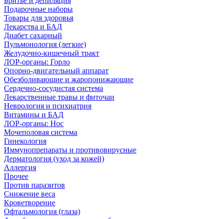
Бритье и депиляция
Подарочные наборы
Товары для здоровья
Лекарства и БАД
Диабет сахарный
Пульмонология (легкие)
Желудочно-кишечный тракт
ЛОР-органы: Горло
Опорно-двигательный аппарат
Обезболивающие и жаропонижающие
Сердечно-сосудистая система
Лекарственные травы и фиточаи
Неврология и психиатрия
Витамины и БАД
ЛОР-органы: Нос
Мочеполовая система
Гинекология
Иммунопрепараты и противовирусные
Дерматология (уход за кожей)
Аллергия
Прочее
Против паразитов
Снижение веса
Кроветворение
Офтальмология (глаза)