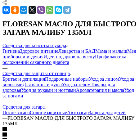
FLORESAN МАСЛО ДЛЯ БЫСТРОГО
ЗАГАРА МАЛИБУ 135МЛ
Средства для красоты и ухода
Гигиена
Здоровое питание
Лекарства и БАД
Мама и малыш
Мед
приборы и изделия
Идеи подарков на весну
Профилактика
осложнений сахарного диабета
—
Средства для защиты от солнца
Бритье и депиляция
Подарочные наборы
Уход за лицом
Уход за
волосами
Для ванны и душа
Уход за телом
Товары для
здоровья
Уход за руками и ногтями
Ароматерапия и масла
Уход
за ногами
—
Средства для загара
После загара
Солнцезащитные
Автозагар
Защита для детей
—
FLORESAN МАСЛО ДЛЯ БЫСТРОГО ЗАГАРА МАЛИБУ
135МЛ