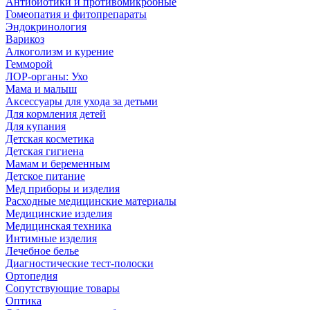
Антибиотики и противомикробные
Гомеопатия и фитопрепараты
Эндокринология
Варикоз
Алкоголизм и курение
Гемморой
ЛОР-органы: Ухо
Мама и малыш
Аксессуары для ухода за детьми
Для кормления детей
Для купания
Детская косметика
Детская гигиена
Мамам и беременным
Детское питание
Мед приборы и изделия
Расходные медицинские материалы
Медицинские изделия
Медицинская техника
Интимные изделия
Лечебное белье
Диагностические тест-полоски
Ортопедия
Сопутствующие товары
Оптика