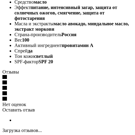
Средство
масло
Эффект
питание, интенсивный загар, защита от
солнечных ожогов, смягчение, защита от
фотостарения
Масла и экстракты
масло авокадо, миндальное масло,
экстракт моркови
Страна-производитель
Россия
Вес
100
Активный ингредиент
провитамин А
Спрей
да
Тон кожи
светлый
SPF-фактор
SPF 20
Отзывы
Нет оценок
Оставить отзыв
Загрузка отзывов...