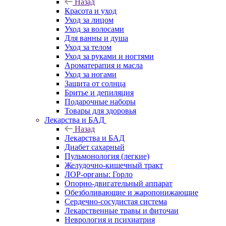
Назад
Красота и уход
Уход за лицом
Уход за волосами
Для ванны и душа
Уход за телом
Уход за руками и ногтями
Ароматерапия и масла
Уход за ногами
Защита от солнца
Бритье и депиляция
Подарочные наборы
Товары для здоровья
Лекарства и БАД
Назад
Лекарства и БАД
Диабет сахарный
Пульмонология (легкие)
Желудочно-кишечный тракт
ЛОР-органы: Горло
Опорно-двигательный аппарат
Обезболивающие и жаропонижающие
Сердечно-сосудистая система
Лекарственные травы и фиточаи
Неврология и психиатрия