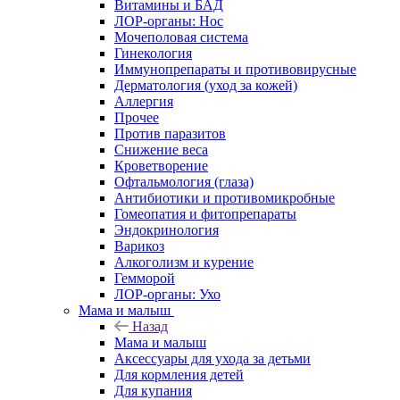
Витамины и БАД
ЛОР-органы: Нос
Мочеполовая система
Гинекология
Иммунопрепараты и противовирусные
Дерматология (уход за кожей)
Аллергия
Прочее
Против паразитов
Снижение веса
Кроветворение
Офтальмология (глаза)
Антибиотики и противомикробные
Гомеопатия и фитопрепараты
Эндокринология
Варикоз
Алкоголизм и курение
Гемморой
ЛОР-органы: Ухо
Мама и малыш
Назад
Мама и малыш
Аксессуары для ухода за детьми
Для кормления детей
Для купания