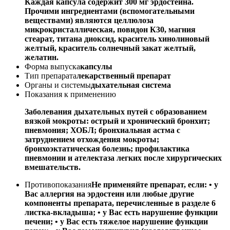
Каждая капсула содержит 300 мг эрдостеина.
Прочими ингредиентами (вспомогательными
веществами) являются целлюлоза
микрокристаллическая, повидон К30, магния
стеарат, титана диоксид, краситель хинолиновый
желтый, краситель солнечный закат желтый,
желатин.
Форма выпуска
капсулы
Тип препарата
лекарственный препарат
Органы и системы
дыхательная система
Показания к применению
Заболевания дыхательных путей с образованием
вязкой мокроты: острый и хронический бронхит;
пневмония; ХОБЛ; бронхиальная астма с
затруднением отхождения мокроты;
бронхоэктатическая болезнь; профилактика
пневмонии и ателектаза легких после хирургических
вмешательств.
Противопоказания
Не применяйте препарат, если: • у
Вас аллергия на эрдостеин или любые другие
компоненты препарата, перечисленные в разделе 6
листка-вкладыша; • у Вас есть нарушение функции
печени; • у Вас есть тяжелое нарушение функции