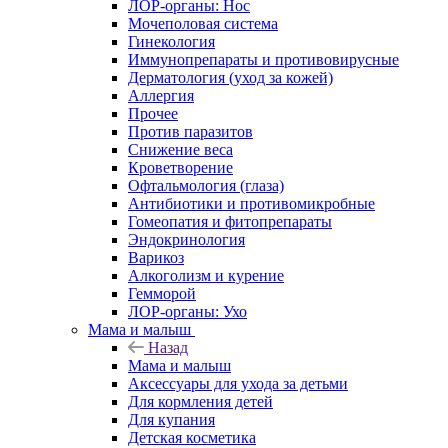
ЛОР-органы: Нос
Мочеполовая система
Гинекология
Иммунопрепараты и противовирусные
Дерматология (уход за кожей)
Аллергия
Прочее
Против паразитов
Снижение веса
Кроветворение
Офтальмология (глаза)
Антибиотики и противомикробные
Гомеопатия и фитопрепараты
Эндокринология
Варикоз
Алкоголизм и курение
Гемморой
ЛОР-органы: Ухо
Мама и малыш
Назад
Мама и малыш
Аксессуары для ухода за детьми
Для кормления детей
Для купания
Детская косметика