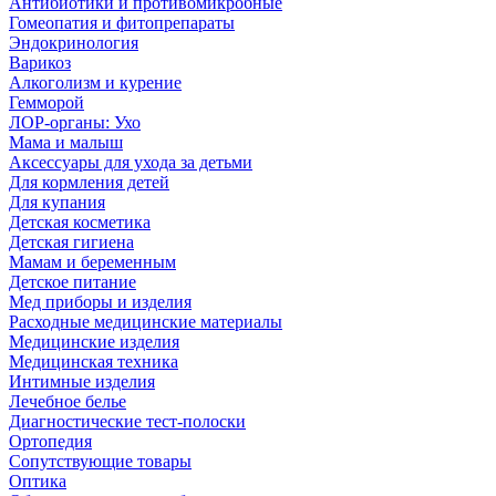
Антибиотики и противомикробные
Гомеопатия и фитопрепараты
Эндокринология
Варикоз
Алкоголизм и курение
Гемморой
ЛОР-органы: Ухо
Мама и малыш
Аксессуары для ухода за детьми
Для кормления детей
Для купания
Детская косметика
Детская гигиена
Мамам и беременным
Детское питание
Мед приборы и изделия
Расходные медицинские материалы
Медицинские изделия
Медицинская техника
Интимные изделия
Лечебное белье
Диагностические тест-полоски
Ортопедия
Сопутствующие товары
Оптика