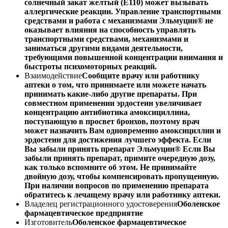
солнечный закат желтый (E110) может вызывать
аллергические реакции. Управление транспортными
средствами и работа с механизмами Эльмуцин® не
оказывает влияния на способность управлять
транспортными средствами, механизмами и
заниматься другими видами деятельности,
требующими повышенной концентрации внимания и
быстроты психомоторных реакций.
Взаимодействие
Сообщите врачу или работнику
аптеки о том, что принимаете или можете начать
принимать какие-либо другие препараты. При
совместном применении эрдостеин увеличивает
концентрацию антибиотика амоксициллина,
поступающую в просвет бронхов, поэтому врач
может назначить Вам одновременно амоксициллин и
эрдостеин для достижения лучшего эффекта. Если
Вы забыли принять препарат Эльмуцин® Если Вы
забыли принять препарат, примите очередную дозу,
как только вспомните об этом. Не принимайте
двойную дозу, чтобы компенсировать пропущенную.
При наличии вопросов по применению препарата
обратитесь к лечащему врачу или работнику аптеки.
Владелец регистрационного удостоверения
Оболенское
фармацевтическое предприятие
Изготовитель
Оболенское фармацевтическое