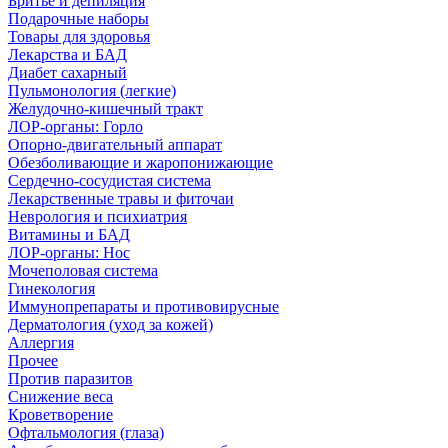
Бритье и депиляция
Подарочные наборы
Товары для здоровья
Лекарства и БАД
Диабет сахарный
Пульмонология (легкие)
Желудочно-кишечный тракт
ЛОР-органы: Горло
Опорно-двигательный аппарат
Обезболивающие и жаропонижающие
Сердечно-сосудистая система
Лекарственные травы и фиточаи
Неврология и психиатрия
Витамины и БАД
ЛОР-органы: Нос
Мочеполовая система
Гинекология
Иммунопрепараты и противовирусные
Дерматология (уход за кожей)
Аллергия
Прочее
Против паразитов
Снижение веса
Кроветворение
Офтальмология (глаза)