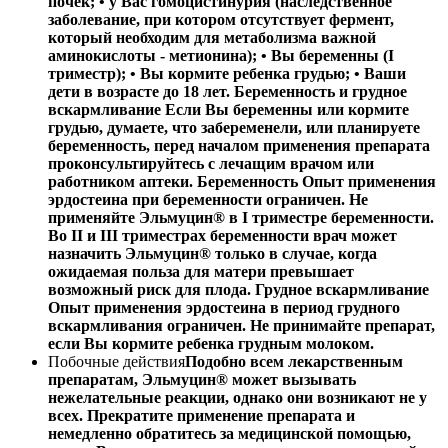
почек; • у Вас гомоцистинурия (наследственное
заболевание, при котором отсутствует фермент,
который необходим для метаболизма важной
аминокислоты - метионина); • Вы беременны (I
триместр); • Вы кормите ребенка грудью; • Ваши
дети в возрасте до 18 лет. Беременность и грудное
вскармливание Если Вы беременны или кормите
грудью, думаете, что забеременели, или планируете
беременность, перед началом применения препарата
проконсультируйтесь с лечащим врачом или
работником аптеки. Беременность Опыт применения
эрдостеина при беременности ограничен. Не
применяйте Эльмуцин® в I триместре беременности.
Во II и III триместрах беременности врач может
назначить Эльмуцин® только в случае, когда
ожидаемая польза для матери превышает
возможный риск для плода. Грудное вскармливание
Опыт применения эрдостеина в период грудного
вскармливания ограничен. Не принимайте препарат,
если Вы кормите ребенка грудным молоком.
Побочные действия
Подобно всем лекарственным
препаратам, Эльмуцин® может вызывать
нежелательные реакции, однако они возникают не у
всех. Прекратите применение препарата и
немедленно обратитесь за медицинской помощью,