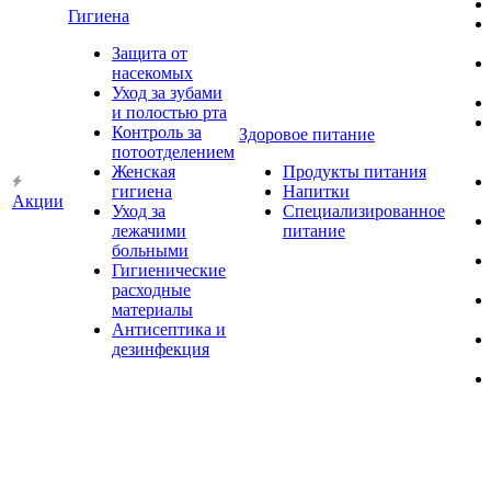
Гигиена
Защита от
насекомых
Уход за зубами
и полостью рта
Контроль за
Здоровое питание
потоотделением
Женская
Продукты питания
гигиена
Напитки
Акции
Уход за
Специализированное
лежачими
питание
больными
Гигиенические
расходные
материалы
Антисептика и
дезинфекция