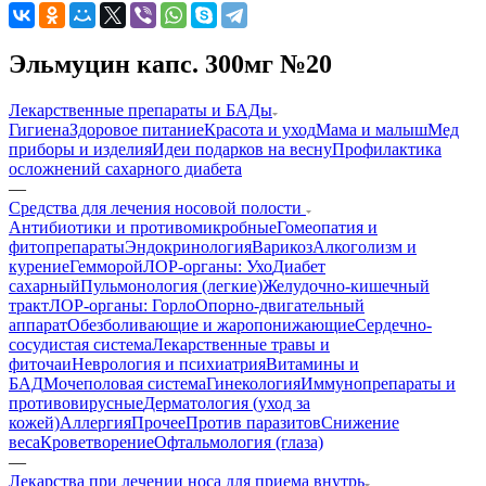
Эльмуцин капс. 300мг №20
Лекарственные препараты и БАДы
Гигиена
Здоровое питание
Красота и уход
Мама и малыш
Мед
приборы и изделия
Идеи подарков на весну
Профилактика
осложнений сахарного диабета
—
Средства для лечения носовой полости
Антибиотики и противомикробные
Гомеопатия и
фитопрепараты
Эндокринология
Варикоз
Алкоголизм и
курение
Гемморой
ЛОР-органы: Ухо
Диабет
сахарный
Пульмонология (легкие)
Желудочно-кишечный
тракт
ЛОР-органы: Горло
Опорно-двигательный
аппарат
Обезболивающие и жаропонижающие
Сердечно-
сосудистая система
Лекарственные травы и
фиточаи
Неврология и психиатрия
Витамины и
БАД
Мочеполовая система
Гинекология
Иммунопрепараты и
противовирусные
Дерматология (уход за
кожей)
Аллергия
Прочее
Против паразитов
Снижение
веса
Кроветворение
Офтальмология (глаза)
—
Лекарства при лечении носа для приема внутрь