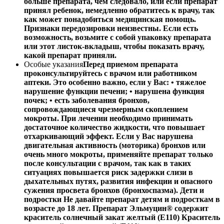
больше препарата, чем следовало, или если препарат
принял ребенок, немедленно обратитесь к врачу, так
как может понадобиться медицинская помощь.
Признаки передозировки неизвестны. Если есть
возможность, возьмите с собой упаковку препарата
или этот листок-вкладыш, чтобы показать врачу,
какой препарат приняли.
Особые указания
Перед приемом препарата
проконсультируйтесь с врачом или работником
аптеки. Это особенно важно, если у Вас: • тяжелое
нарушение функции печени; • нарушена функция
почек; • есть заболевания бронхов,
сопровождающиеся чрезмерным скоплением
мокроты. При лечении необходимо принимать
достаточное количество жидкости, что повышает
отхаркивающий эффект. Если у Вас нарушена
двигательная активность (моторика) бронхов или
очень много мокроты, применяйте препарат только
после консультации с врачом, так как в таких
ситуациях повышается риск задержки слизи в
дыхательных путях, развития инфекции и опасного
сужения просвета бронхов (бронхоспазма). Дети и
подростки Не давайте препарат детям и подросткам в
возрасте до 18 лет. Препарат Эльмуцин® содержит
краситель солнечный закат желтый (E110) Краситель