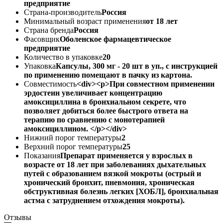
предприятие
Страна-производитель
Россия
Минимальный возраст применения
от 18 лет
Страна бренда
Россия
Фасовщик
Оболенское фармацевтическое
предприятие
Количество в упаковке
20
Упаковка
Капсулы, 300 мг - 20 шт в уп., с инструкцией
по применению помещают в пачку из картона.
Совместимость
<div><p>При совместном применении
эрдостеин увеличивает концентрацию
амоксициллина в бронхиальном секрете, что
позволяет добиться более быстрого ответа на
терапию по сравнению с монотерапией
амоксициллином. </p></div>
Нижний порог температуры
2
Верхний порог температуры
25
Показания
Препарат применяется у взрослых в
возрасте от 18 лет при заболеваниях дыхательных
путей с образованием вязкой мокроты (острый и
хронический бронхит, пневмония, хроническая
обструктивная болезнь легких [ХОБЛ], бронхиальная
астма с затруднением отхождения мокроты).
Отзывы