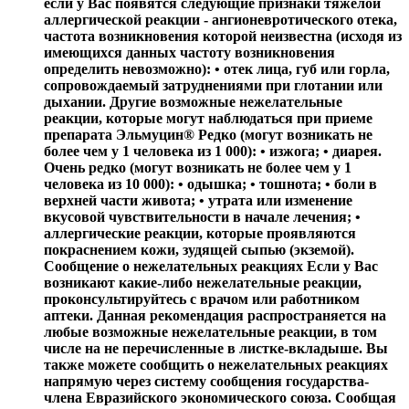
если у Вас появятся следующие признаки тяжелой
аллергической реакции - ангионевротического отека,
частота возникновения которой неизвестна (исходя из
имеющихся данных частоту возникновения
определить невозможно): • отек лица, губ или горла,
сопровождаемый затруднениями при глотании или
дыхании. Другие возможные нежелательные
реакции, которые могут наблюдаться при приеме
препарата Эльмуцин® Редко (могут возникать не
более чем у 1 человека из 1 000): • изжога; • диарея.
Очень редко (могут возникать не более чем у 1
человека из 10 000): • одышка; • тошнота; • боли в
верхней части живота; • утрата или изменение
вкусовой чувствительности в начале лечения; •
аллергические реакции, которые проявляются
покраснением кожи, зудящей сыпью (экземой).
Сообщение о нежелательных реакциях Если у Вас
возникают какие-либо нежелательные реакции,
проконсультируйтесь с врачом или работником
аптеки. Данная рекомендация распространяется на
любые возможные нежелательные реакции, в том
числе на не перечисленные в листке-вкладыше. Вы
также можете сообщить о нежелательных реакциях
напрямую через систему сообщения государства-
члена Евразийского экономического союза. Сообщая