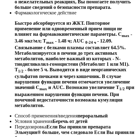
о нежелательных реакциях, Вы помогаете получить
больше сведений о безопасности препарата.
Фармакологическое действие
Быстро абсорбируется из ЖКТ. Повторное
применение или одновременный прием пищи не
влияют на фармакокинетические параметры. C
-
max
3.46 мкг/мл; Т
- 1.48 ч; AUC
- 12.09.
max
0-24 ч
Связывание с белками плазмы составляет 64.5%.
Метаболизируется в печени до трех активных
метаболитов, наиболее важный из которых - N-
тиодигликолил-гомоцистеин (Метаболит 1 или M1).
T
- более 5 ч. Выводится в виде неорганических
1/2
сульфатов почками и через кишечник. В случае
нарушения функции печени отмечается увеличение
значений C
и AUC. Возможно увеличение T
при
max
1/2
выраженном нарушении функции печени. При
почечной недостаточности возможна кумуляция
метаболитов.
Способ применения/введения
пероральный
Условия хранения
Беречь от детей
Передозировка
Если Вы приняли препарата
Эльмуцин® больше, чем следовало Если Вы приняли