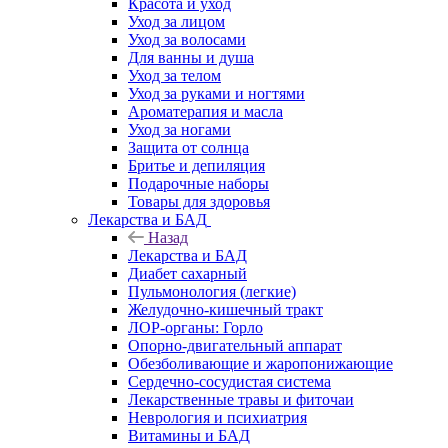
Красота и уход
Уход за лицом
Уход за волосами
Для ванны и душа
Уход за телом
Уход за руками и ногтями
Ароматерапия и масла
Уход за ногами
Защита от солнца
Бритье и депиляция
Подарочные наборы
Товары для здоровья
Лекарства и БАД
Назад
Лекарства и БАД
Диабет сахарный
Пульмонология (легкие)
Желудочно-кишечный тракт
ЛОР-органы: Горло
Опорно-двигательный аппарат
Обезболивающие и жаропонижающие
Сердечно-сосудистая система
Лекарственные травы и фиточаи
Неврология и психиатрия
Витамины и БАД