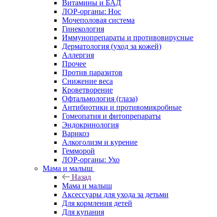
Витамины и БАД
ЛОР-органы: Нос
Мочеполовая система
Гинекология
Иммунопрепараты и противовирусные
Дерматология (уход за кожей)
Аллергия
Прочее
Против паразитов
Снижение веса
Кроветворение
Офтальмология (глаза)
Антибиотики и противомикробные
Гомеопатия и фитопрепараты
Эндокринология
Варикоз
Алкоголизм и курение
Гемморой
ЛОР-органы: Ухо
Мама и малыш
Назад
Мама и малыш
Аксессуары для ухода за детьми
Для кормления детей
Для купания