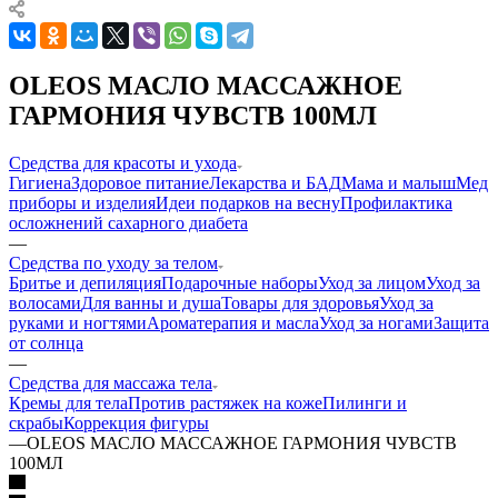
OLEOS МАСЛО МАССАЖНОЕ
ГАРМОНИЯ ЧУВСТВ 100МЛ
Средства для красоты и ухода
Гигиена
Здоровое питание
Лекарства и БАД
Мама и малыш
Мед
приборы и изделия
Идеи подарков на весну
Профилактика
осложнений сахарного диабета
—
Средства по уходу за телом
Бритье и депиляция
Подарочные наборы
Уход за лицом
Уход за
волосами
Для ванны и душа
Товары для здоровья
Уход за
руками и ногтями
Ароматерапия и масла
Уход за ногами
Защита
от солнца
—
Средства для массажа тела
Кремы для тела
Против растяжек на коже
Пилинги и
скрабы
Коррекция фигуры
—
OLEOS МАСЛО МАССАЖНОЕ ГАРМОНИЯ ЧУВСТВ
100МЛ