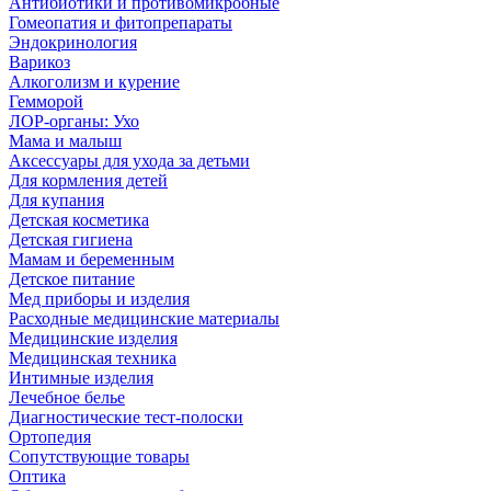
Антибиотики и противомикробные
Гомеопатия и фитопрепараты
Эндокринология
Варикоз
Алкоголизм и курение
Гемморой
ЛОР-органы: Ухо
Мама и малыш
Аксессуары для ухода за детьми
Для кормления детей
Для купания
Детская косметика
Детская гигиена
Мамам и беременным
Детское питание
Мед приборы и изделия
Расходные медицинские материалы
Медицинские изделия
Медицинская техника
Интимные изделия
Лечебное белье
Диагностические тест-полоски
Ортопедия
Сопутствующие товары
Оптика