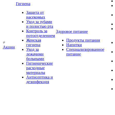
Гигиена
Защита от
насекомых
Уход за зубами
и полостью рта
Контроль за
Здоровое питание
потоотделением
Женская
Продукты питания
гигиена
Напитки
Акции
Уход за
Специализированное
лежачими
питание
больными
Гигиенические
расходные
материалы
Антисептика и
дезинфекция