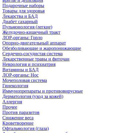
Бритье и депиляция
Подарочные наборы
Товары для здоровья
Лекарства и БАД
Диабет сахарный
Пульмонология (легкие)
Желудочно-кишечный тракт
ЛОР-органы: Горло
Опорно-двигательный аппарат
Обезболивающие и жаропонижающие
Сердечно-сосудистая система
Лекарственные травы и фиточаи
Неврология и психиатрия
Витамины и БАД
ЛОР-органы: Нос
Мочеполовая система
Гинекология
Иммунопрепараты и противовирусные
Дерматология (уход за кожей)
Аллергия
Прочее
Против паразитов
Снижение веса
Кроветворение
Офтальмология (глаза)