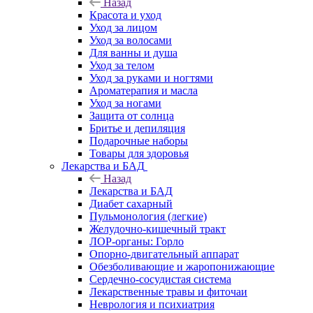
Назад
Красота и уход
Уход за лицом
Уход за волосами
Для ванны и душа
Уход за телом
Уход за руками и ногтями
Ароматерапия и масла
Уход за ногами
Защита от солнца
Бритье и депиляция
Подарочные наборы
Товары для здоровья
Лекарства и БАД
Назад
Лекарства и БАД
Диабет сахарный
Пульмонология (легкие)
Желудочно-кишечный тракт
ЛОР-органы: Горло
Опорно-двигательный аппарат
Обезболивающие и жаропонижающие
Сердечно-сосудистая система
Лекарственные травы и фиточаи
Неврология и психиатрия