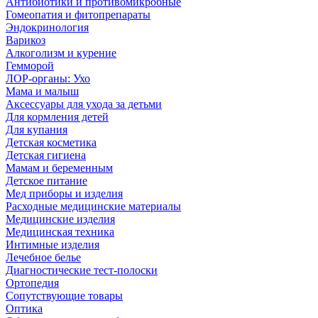
Антибиотики и противомикробные
Гомеопатия и фитопрепараты
Эндокринология
Варикоз
Алкоголизм и курение
Гемморой
ЛОР-органы: Ухо
Мама и малыш
Аксессуары для ухода за детьми
Для кормления детей
Для купания
Детская косметика
Детская гигиена
Мамам и беременным
Детское питание
Мед приборы и изделия
Расходные медицинские материалы
Медицинские изделия
Медицинская техника
Интимные изделия
Лечебное белье
Диагностические тест-полоски
Ортопедия
Сопутствующие товары
Оптика