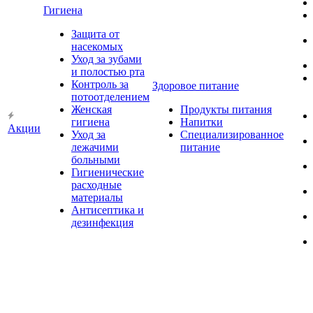
Гигиена
Защита от
насекомых
Уход за зубами
и полостью рта
Контроль за
Здоровое питание
потоотделением
Женская
Продукты питания
гигиена
Напитки
Акции
Уход за
Специализированное
лежачими
питание
больными
Гигиенические
расходные
материалы
Антисептика и
дезинфекция