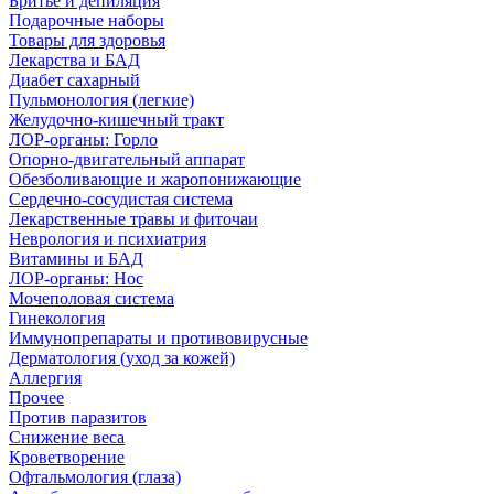
Бритье и депиляция
Подарочные наборы
Товары для здоровья
Лекарства и БАД
Диабет сахарный
Пульмонология (легкие)
Желудочно-кишечный тракт
ЛОР-органы: Горло
Опорно-двигательный аппарат
Обезболивающие и жаропонижающие
Сердечно-сосудистая система
Лекарственные травы и фиточаи
Неврология и психиатрия
Витамины и БАД
ЛОР-органы: Нос
Мочеполовая система
Гинекология
Иммунопрепараты и противовирусные
Дерматология (уход за кожей)
Аллергия
Прочее
Против паразитов
Снижение веса
Кроветворение
Офтальмология (глаза)