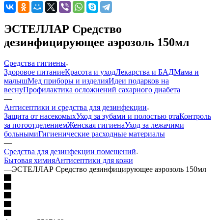
ЭСТЕЛЛАР Средство
дезинфицирующее аэрозоль 150мл
Средства гигиены
Здоровое питание
Красота и уход
Лекарства и БАД
Мама и
малыш
Мед приборы и изделия
Идеи подарков на
весну
Профилактика осложнений сахарного диабета
—
Антисептики и средства для дезинфекции
Защита от насекомых
Уход за зубами и полостью рта
Контроль
за потоотделением
Женская гигиена
Уход за лежачими
больными
Гигиенические расходные материалы
—
Средства для дезинфекции помещений
Бытовая химия
Антисептики для кожи
—
ЭСТЕЛЛАР Средство дезинфицирующее аэрозоль 150мл