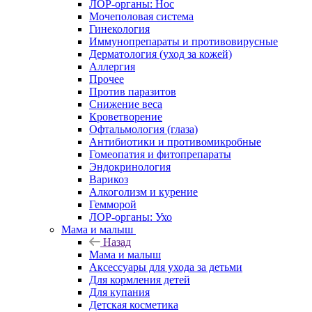
ЛОР-органы: Нос
Мочеполовая система
Гинекология
Иммунопрепараты и противовирусные
Дерматология (уход за кожей)
Аллергия
Прочее
Против паразитов
Снижение веса
Кроветворение
Офтальмология (глаза)
Антибиотики и противомикробные
Гомеопатия и фитопрепараты
Эндокринология
Варикоз
Алкоголизм и курение
Гемморой
ЛОР-органы: Ухо
Мама и малыш
Назад
Мама и малыш
Аксессуары для ухода за детьми
Для кормления детей
Для купания
Детская косметика