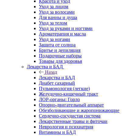
Красота и уход
Уход за лицом
Уход за волосами
Для ванны и душа
Уход за телом
Уход за руками и ногтями
Ароматерапия и масла
Уход за ногами
Защита от солнца
Бритье и депиляция
Подарочные наборы
Товары для здоровья
Лекарства и БАД
Назад
Лекарства и БАД
Диабет сахарный
Пульмонология (легкие)
Желудочно-кишечный тракт
ЛОР-органы: Горло
Опорно-двигательный аппарат
Обезболивающие и жаропонижающие
Сердечно-сосудистая система
Лекарственные травы и фиточаи
Неврология и психиатрия
Витамины и БАД