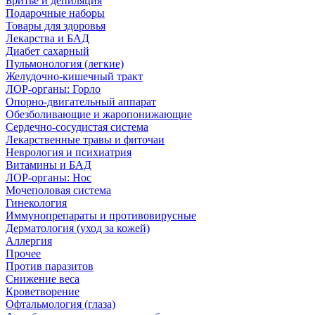
Бритье и депиляция
Подарочные наборы
Товары для здоровья
Лекарства и БАД
Диабет сахарный
Пульмонология (легкие)
Желудочно-кишечный тракт
ЛОР-органы: Горло
Опорно-двигательный аппарат
Обезболивающие и жаропонижающие
Сердечно-сосудистая система
Лекарственные травы и фиточаи
Неврология и психиатрия
Витамины и БАД
ЛОР-органы: Нос
Мочеполовая система
Гинекология
Иммунопрепараты и противовирусные
Дерматология (уход за кожей)
Аллергия
Прочее
Против паразитов
Снижение веса
Кроветворение
Офтальмология (глаза)