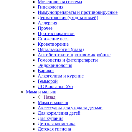
Мочеполовая система
Гинекология
Иммунопрепараты и противовирусные
Дерматология (уход за кожей)
Аллергия
Прочее
Против паразитов
Снижение веса
Кроветворение
Офтальмология (глаза)
Антибиотики и противомикробные
Гомеопатия и фитопрепараты
Эндокринология
Варикоз
Алкоголизм и курение
Гемморой
ЛОР-органы: Ухо
Мама и малыш
Назад
Мама и малыш
Аксессуары для ухода за детьми
Для кормления детей
Для купания
Детская косметика
Детская гигиена