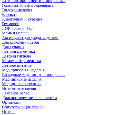
Антибиотики и противомикробные
Гомеопатия и фитопрепараты
Эндокринология
Варикоз
Алкоголизм и курение
Гемморой
ЛОР-органы: Ухо
Мама и малыш
Аксессуары для ухода за детьми
Для кормления детей
Для купания
Детская косметика
Детская гигиена
Мамам и беременным
Детское питание
Мед приборы и изделия
Расходные медицинские материалы
Медицинские изделия
Медицинская техника
Интимные изделия
Лечебное белье
Диагностические тест-полоски
Ортопедия
Сопутствующие товары
Оптика