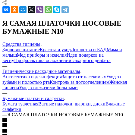
Я САМАЯ ПЛАТОЧКИ НОСОВЫЕ
БУМАЖНЫЕ N10
Средства гигиены
Здоровое питание
Красота и уход
Лекарства и БАД
Мама и
малыш
Мед приборы и изделия
Идеи подарков на
весну
Профилактика осложнений сахарного диабета
—
Гигиенические расходные материалы
Антисептика и дезинфекция
Защита от насекомых
Уход за
зубами и полостью рта
Контроль за потоотделением
Женская
гигиена
Уход за лежачими больными
—
Бумажные платки и салфетки
Бумага туалетная
Ватные палочки, шарики, диски
Влажные
салфетки
—
Я САМАЯ ПЛАТОЧКИ НОСОВЫЕ БУМАЖНЫЕ N10