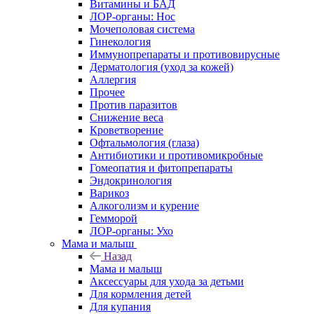
Витамины и БАД
ЛОР-органы: Нос
Мочеполовая система
Гинекология
Иммунопрепараты и противовирусные
Дерматология (уход за кожей)
Аллергия
Прочее
Против паразитов
Снижение веса
Кроветворение
Офтальмология (глаза)
Антибиотики и противомикробные
Гомеопатия и фитопрепараты
Эндокринология
Варикоз
Алкоголизм и курение
Гемморой
ЛОР-органы: Ухо
Мама и малыш
Назад
Мама и малыш
Аксессуары для ухода за детьми
Для кормления детей
Для купания