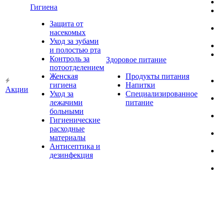
Гигиена
Защита от
насекомых
Уход за зубами
и полостью рта
Контроль за
Здоровое питание
потоотделением
Женская
Продукты питания
гигиена
Напитки
Акции
Уход за
Специализированное
лежачими
питание
больными
Гигиенические
расходные
материалы
Антисептика и
дезинфекция