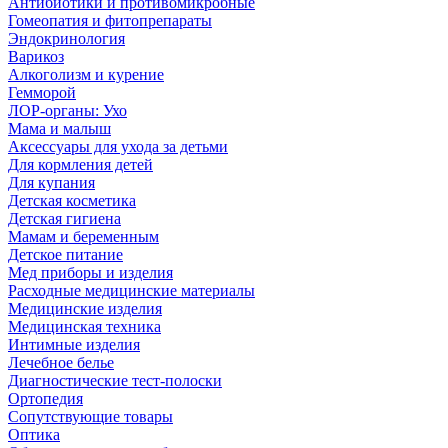
Антибиотики и противомикробные
Гомеопатия и фитопрепараты
Эндокринология
Варикоз
Алкоголизм и курение
Гемморой
ЛОР-органы: Ухо
Мама и малыш
Аксессуары для ухода за детьми
Для кормления детей
Для купания
Детская косметика
Детская гигиена
Мамам и беременным
Детское питание
Мед приборы и изделия
Расходные медицинские материалы
Медицинские изделия
Медицинская техника
Интимные изделия
Лечебное белье
Диагностические тест-полоски
Ортопедия
Сопутствующие товары
Оптика