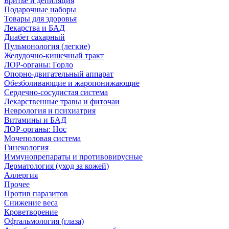
Бритье и депиляция
Подарочные наборы
Товары для здоровья
Лекарства и БАД
Диабет сахарный
Пульмонология (легкие)
Желудочно-кишечный тракт
ЛОР-органы: Горло
Опорно-двигательный аппарат
Обезболивающие и жаропонижающие
Сердечно-сосудистая система
Лекарственные травы и фиточаи
Неврология и психиатрия
Витамины и БАД
ЛОР-органы: Нос
Мочеполовая система
Гинекология
Иммунопрепараты и противовирусные
Дерматология (уход за кожей)
Аллергия
Прочее
Против паразитов
Снижение веса
Кроветворение
Офтальмология (глаза)