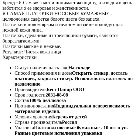
Бренд «Я Самая» знает и понимает женщину, и изо дня в день
заботится о ее здоровье и женственности.
Я САМАЯ ПЛАТОЧКИ НОСОВЫЕ БУМАЖНЫЕ -
целлюлозная салфетка белого цвета без запаха.
Платочки в новом ярком и нежном дизайне подойдут для
нежной кожи лица.
Платочки, сделанные из трехслойной бумаги, являются
биоразлагаемыми.
Платочки мягкие и нежные.
Результат: Чистая кожа лица
Характеристики
Статус наличия на складе
На складе
Способ применения и дозы
Открыть стикер, достать
платочек, закрыть стикер. Использовать платочек по
назначению.
Производитель
Бест Папир ООО
Срок годности
2031-08-08
Состав
100% целлюлоза
Противопоказания
Индивидуальная непереносимость
материалов изделия.
Условия хранения
Беречь от детей
Страна-производитель
Россия
Упаковка
Платочки носовые бумажные - 10 шт в уп.
Разные цветовые исполнения упаковки