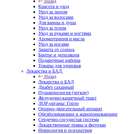
Назад
Красота и уход
Уход за лицом
Уход за волосами
Для ванны и душа
Уход за телом
Уход за руками и ногтями
Ароматерапия и масла
Уход за ногами
Защита от солнца
Бритье и депиляция
Подарочные наборы
Товары для здоровья
Лекарства и БАД
Назад
Лекарства и БАД
Диабет сахарный
Пульмонология (легкие)
Желудочно-кишечный тракт
ЛОР-органы: Горло
Опорно-двигательный аппарат
Обезболивающие и жаропонижающие
Сердечно-сосудистая система
Лекарственные травы и фиточаи
Неврология и психиатрия