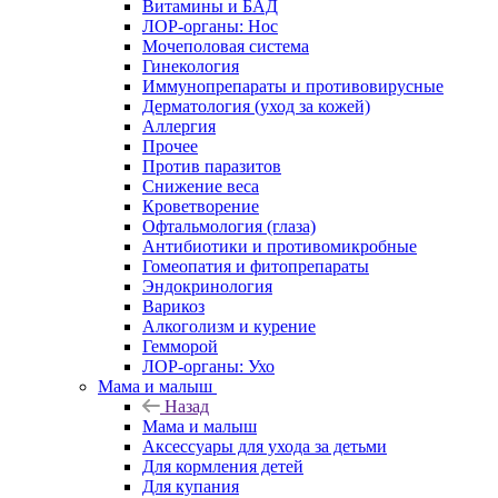
Витамины и БАД
ЛОР-органы: Нос
Мочеполовая система
Гинекология
Иммунопрепараты и противовирусные
Дерматология (уход за кожей)
Аллергия
Прочее
Против паразитов
Снижение веса
Кроветворение
Офтальмология (глаза)
Антибиотики и противомикробные
Гомеопатия и фитопрепараты
Эндокринология
Варикоз
Алкоголизм и курение
Гемморой
ЛОР-органы: Ухо
Мама и малыш
Назад
Мама и малыш
Аксессуары для ухода за детьми
Для кормления детей
Для купания