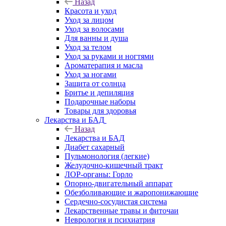
Назад
Красота и уход
Уход за лицом
Уход за волосами
Для ванны и душа
Уход за телом
Уход за руками и ногтями
Ароматерапия и масла
Уход за ногами
Защита от солнца
Бритье и депиляция
Подарочные наборы
Товары для здоровья
Лекарства и БАД
Назад
Лекарства и БАД
Диабет сахарный
Пульмонология (легкие)
Желудочно-кишечный тракт
ЛОР-органы: Горло
Опорно-двигательный аппарат
Обезболивающие и жаропонижающие
Сердечно-сосудистая система
Лекарственные травы и фиточаи
Неврология и психиатрия