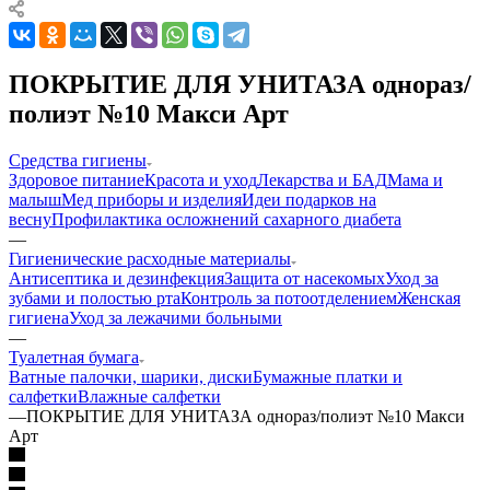
ПОКРЫТИЕ ДЛЯ УНИТАЗА однораз/
полиэт №10 Макси Арт
Средства гигиены
Здоровое питание
Красота и уход
Лекарства и БАД
Мама и
малыш
Мед приборы и изделия
Идеи подарков на
весну
Профилактика осложнений сахарного диабета
—
Гигиенические расходные материалы
Антисептика и дезинфекция
Защита от насекомых
Уход за
зубами и полостью рта
Контроль за потоотделением
Женская
гигиена
Уход за лежачими больными
—
Туалетная бумага
Ватные палочки, шарики, диски
Бумажные платки и
салфетки
Влажные салфетки
—
ПОКРЫТИЕ ДЛЯ УНИТАЗА однораз/полиэт №10 Макси
Арт