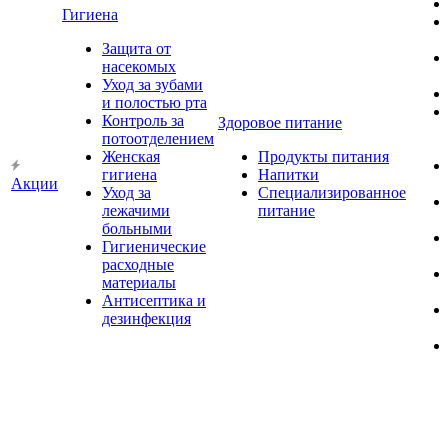
Гигиена
Защита от
насекомых
Уход за зубами
и полостью рта
Контроль за
Здоровое питание
потоотделением
Женская
Продукты питания
гигиена
Напитки
Акции
Уход за
Специализированное
лежачими
питание
больными
Гигиенические
расходные
материалы
Антисептика и
дезинфекция