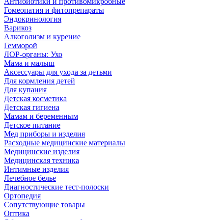
Антибиотики и противомикробные
Гомеопатия и фитопрепараты
Эндокринология
Варикоз
Алкоголизм и курение
Гемморой
ЛОР-органы: Ухо
Мама и малыш
Аксессуары для ухода за детьми
Для кормления детей
Для купания
Детская косметика
Детская гигиена
Мамам и беременным
Детское питание
Мед приборы и изделия
Расходные медицинские материалы
Медицинские изделия
Медицинская техника
Интимные изделия
Лечебное белье
Диагностические тест-полоски
Ортопедия
Сопутствующие товары
Оптика