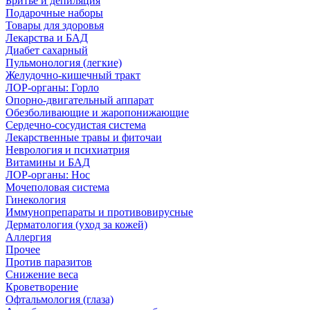
Бритье и депиляция
Подарочные наборы
Товары для здоровья
Лекарства и БАД
Диабет сахарный
Пульмонология (легкие)
Желудочно-кишечный тракт
ЛОР-органы: Горло
Опорно-двигательный аппарат
Обезболивающие и жаропонижающие
Сердечно-сосудистая система
Лекарственные травы и фиточаи
Неврология и психиатрия
Витамины и БАД
ЛОР-органы: Нос
Мочеполовая система
Гинекология
Иммунопрепараты и противовирусные
Дерматология (уход за кожей)
Аллергия
Прочее
Против паразитов
Снижение веса
Кроветворение
Офтальмология (глаза)