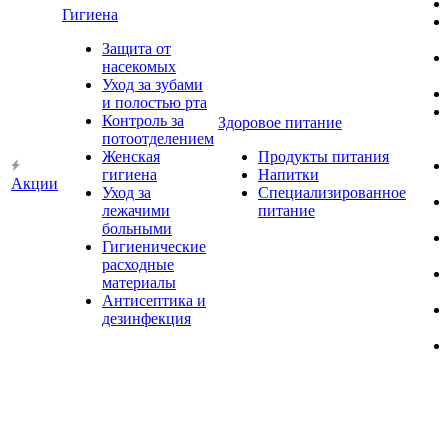
Гигиена
Защита от
насекомых
Уход за зубами
и полостью рта
Контроль за
Здоровое питание
потоотделением
Женская
Продукты питания
гигиена
Напитки
Акции
Уход за
Специализированное
лежачими
питание
больными
Гигиенические
расходные
материалы
Антисептика и
дезинфекция