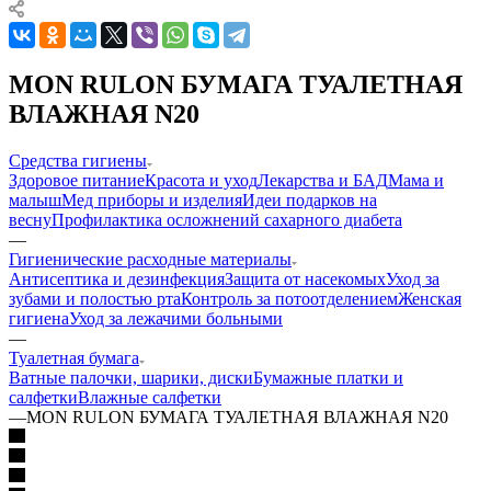
MON RULON БУМАГА ТУАЛЕТНАЯ
ВЛАЖНАЯ N20
Средства гигиены
Здоровое питание
Красота и уход
Лекарства и БАД
Мама и
малыш
Мед приборы и изделия
Идеи подарков на
весну
Профилактика осложнений сахарного диабета
—
Гигиенические расходные материалы
Антисептика и дезинфекция
Защита от насекомых
Уход за
зубами и полостью рта
Контроль за потоотделением
Женская
гигиена
Уход за лежачими больными
—
Туалетная бумага
Ватные палочки, шарики, диски
Бумажные платки и
салфетки
Влажные салфетки
—
MON RULON БУМАГА ТУАЛЕТНАЯ ВЛАЖНАЯ N20