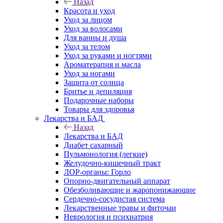
Назад
Красота и уход
Уход за лицом
Уход за волосами
Для ванны и душа
Уход за телом
Уход за руками и ногтями
Ароматерапия и масла
Уход за ногами
Защита от солнца
Бритье и депиляция
Подарочные наборы
Товары для здоровья
Лекарства и БАД
Назад
Лекарства и БАД
Диабет сахарный
Пульмонология (легкие)
Желудочно-кишечный тракт
ЛОР-органы: Горло
Опорно-двигательный аппарат
Обезболивающие и жаропонижающие
Сердечно-сосудистая система
Лекарственные травы и фиточаи
Неврология и психиатрия