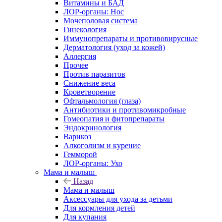
Витамины и БАД
ЛОР-органы: Нос
Мочеполовая система
Гинекология
Иммунопрепараты и противовирусные
Дерматология (уход за кожей)
Аллергия
Прочее
Против паразитов
Снижение веса
Кроветворение
Офтальмология (глаза)
Антибиотики и противомикробные
Гомеопатия и фитопрепараты
Эндокринология
Варикоз
Алкоголизм и курение
Гемморой
ЛОР-органы: Ухо
Мама и малыш
Назад
Мама и малыш
Аксессуары для ухода за детьми
Для кормления детей
Для купания