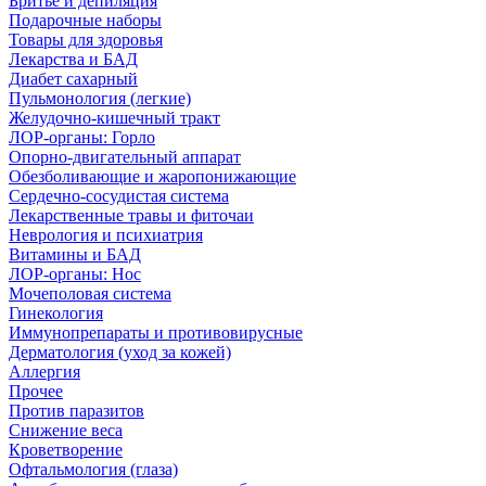
Бритье и депиляция
Подарочные наборы
Товары для здоровья
Лекарства и БАД
Диабет сахарный
Пульмонология (легкие)
Желудочно-кишечный тракт
ЛОР-органы: Горло
Опорно-двигательный аппарат
Обезболивающие и жаропонижающие
Сердечно-сосудистая система
Лекарственные травы и фиточаи
Неврология и психиатрия
Витамины и БАД
ЛОР-органы: Нос
Мочеполовая система
Гинекология
Иммунопрепараты и противовирусные
Дерматология (уход за кожей)
Аллергия
Прочее
Против паразитов
Снижение веса
Кроветворение
Офтальмология (глаза)