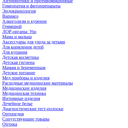
Антибиотики и противомикробные
Гомеопатия и фитопрепараты
Эндокринология
Варикоз
Алкоголизм и курение
Гемморой
ЛОР-органы: Ухо
Мама и малыш
Аксессуары для ухода за детьми
Для кормления детей
Для купания
Детская косметика
Детская гигиена
Мамам и беременным
Детское питание
Мед приборы и изделия
Расходные медицинские материалы
Медицинские изделия
Медицинская техника
Интимные изделия
Лечебное белье
Диагностические тест-полоски
Ортопедия
Сопутствующие товары
Оптика