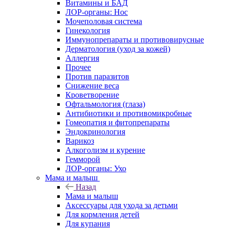
Витамины и БАД
ЛОР-органы: Нос
Мочеполовая система
Гинекология
Иммунопрепараты и противовирусные
Дерматология (уход за кожей)
Аллергия
Прочее
Против паразитов
Снижение веса
Кроветворение
Офтальмология (глаза)
Антибиотики и противомикробные
Гомеопатия и фитопрепараты
Эндокринология
Варикоз
Алкоголизм и курение
Гемморой
ЛОР-органы: Ухо
Мама и малыш
Назад
Мама и малыш
Аксессуары для ухода за детьми
Для кормления детей
Для купания