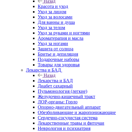
Назад
Красота и уход
Уход за лицом
Уход за волосами
Для ванны и душа
Уход за телом
Уход за руками и ногтями
Ароматерапия и масла
Уход за ногами
Защита от солнца
Бритье и депиляция
Подарочные наборы
Товары для здоровья
Лекарства и БАД
Назад
Лекарства и БАД
Диабет сахарный
Пульмонология (легкие)
Желудочно-кишечный тракт
ЛОР-органы: Горло
Опорно-двигательный аппарат
Обезболивающие и жаропонижающие
Сердечно-сосудистая система
Лекарственные травы и фиточаи
Неврология и психиатрия