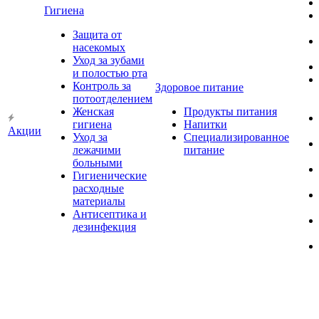
Гигиена
Защита от
насекомых
Уход за зубами
и полостью рта
Контроль за
Здоровое питание
потоотделением
Женская
Продукты питания
гигиена
Напитки
Акции
Уход за
Специализированное
лежачими
питание
больными
Гигиенические
расходные
материалы
Антисептика и
дезинфекция