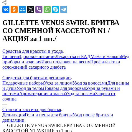
GILLETTE VENUS SWIRL БРИТВА
СО СМЕННОЙ КАССЕТОЙ N1 /
АКЦИЯ за 1 шт./
Средства для красоты и ухода
Гигиена
Здоровое питание
Лекарства и БАД
Мама и малыш
Мед
приборы и изделия
Идеи подарков на весну
Профилактика
осложнений сахарного диабета
—
Средства для бритья и депиляции
Подарочные наборы
Уход за лицом
Уход за волосами
Для ванны
и душа
Уход за телом
Товары для здоровья
Уход за руками и
ногтями
Ароматерапия и масла
Уход за ногами
Защита от
солнца
—
Станки и кассеты для бритья
Депиляция
Гели и пены для бритья
Уход после бритья и
депиляции
—
GILLETTE VENUS SWIRL БРИТВА СО СМЕННОЙ
КАССЕТОЙ N1 /АКЦИЯ за 1 шт./