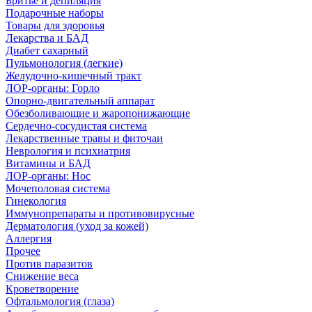
Бритье и депиляция
Подарочные наборы
Товары для здоровья
Лекарства и БАД
Диабет сахарный
Пульмонология (легкие)
Желудочно-кишечный тракт
ЛОР-органы: Горло
Опорно-двигательный аппарат
Обезболивающие и жаропонижающие
Сердечно-сосудистая система
Лекарственные травы и фиточаи
Неврология и психиатрия
Витамины и БАД
ЛОР-органы: Нос
Мочеполовая система
Гинекология
Иммунопрепараты и противовирусные
Дерматология (уход за кожей)
Аллергия
Прочее
Против паразитов
Снижение веса
Кроветворение
Офтальмология (глаза)