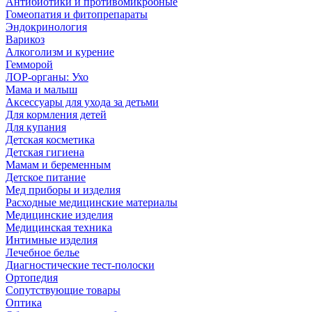
Антибиотики и противомикробные
Гомеопатия и фитопрепараты
Эндокринология
Варикоз
Алкоголизм и курение
Гемморой
ЛОР-органы: Ухо
Мама и малыш
Аксессуары для ухода за детьми
Для кормления детей
Для купания
Детская косметика
Детская гигиена
Мамам и беременным
Детское питание
Мед приборы и изделия
Расходные медицинские материалы
Медицинские изделия
Медицинская техника
Интимные изделия
Лечебное белье
Диагностические тест-полоски
Ортопедия
Сопутствующие товары
Оптика