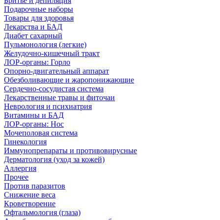
Бритье и депиляция
Подарочные наборы
Товары для здоровья
Лекарства и БАД
Диабет сахарный
Пульмонология (легкие)
Желудочно-кишечный тракт
ЛОР-органы: Горло
Опорно-двигательный аппарат
Обезболивающие и жаропонижающие
Сердечно-сосудистая система
Лекарственные травы и фиточаи
Неврология и психиатрия
Витамины и БАД
ЛОР-органы: Нос
Мочеполовая система
Гинекология
Иммунопрепараты и противовирусные
Дерматология (уход за кожей)
Аллергия
Прочее
Против паразитов
Снижение веса
Кроветворение
Офтальмология (глаза)