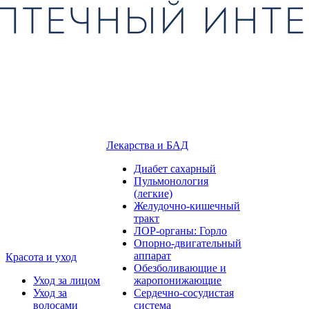
Лекарства и БАД
Диабет сахарный
Пульмонология
(легкие)
Желудочно-кишечный
тракт
ЛОР-органы: Горло
Опорно-двигательный
аппарат
Красота и уход
Обезболивающие и
Уход за лицом
жаропонижающие
Уход за
Сердечно-сосудистая
волосами
система