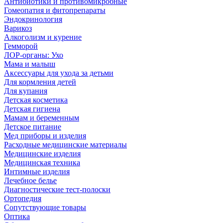
Антибиотики и противомикробные
Гомеопатия и фитопрепараты
Эндокринология
Варикоз
Алкоголизм и курение
Гемморой
ЛОР-органы: Ухо
Мама и малыш
Аксессуары для ухода за детьми
Для кормления детей
Для купания
Детская косметика
Детская гигиена
Мамам и беременным
Детское питание
Мед приборы и изделия
Расходные медицинские материалы
Медицинские изделия
Медицинская техника
Интимные изделия
Лечебное белье
Диагностические тест-полоски
Ортопедия
Сопутствующие товары
Оптика