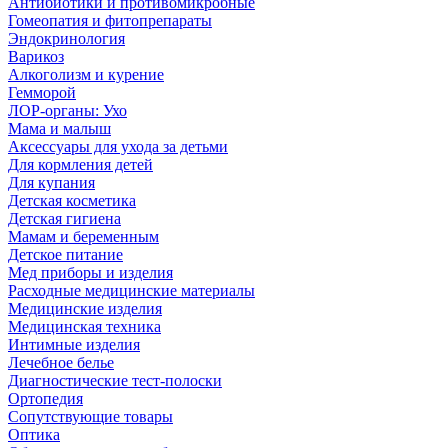
Антибиотики и противомикробные
Гомеопатия и фитопрепараты
Эндокринология
Варикоз
Алкоголизм и курение
Гемморой
ЛОР-органы: Ухо
Мама и малыш
Аксессуары для ухода за детьми
Для кормления детей
Для купания
Детская косметика
Детская гигиена
Мамам и беременным
Детское питание
Мед приборы и изделия
Расходные медицинские материалы
Медицинские изделия
Медицинская техника
Интимные изделия
Лечебное белье
Диагностические тест-полоски
Ортопедия
Сопутствующие товары
Оптика