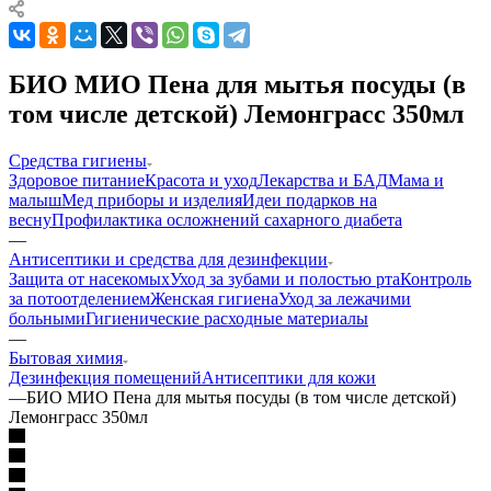
БИО МИО Пена для мытья посуды (в
том числе детской) Лемонграсс 350мл
Средства гигиены
Здоровое питание
Красота и уход
Лекарства и БАД
Мама и
малыш
Мед приборы и изделия
Идеи подарков на
весну
Профилактика осложнений сахарного диабета
—
Антисептики и средства для дезинфекции
Защита от насекомых
Уход за зубами и полостью рта
Контроль
за потоотделением
Женская гигиена
Уход за лежачими
больными
Гигиенические расходные материалы
—
Бытовая химия
Дезинфекция помещений
Антисептики для кожи
—
БИО МИО Пена для мытья посуды (в том числе детской)
Лемонграсс 350мл