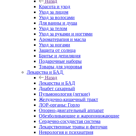
Назад
Красота и уход
Уход за лицом
Уход за волосами
Для ванны и душа
Уход за телом
Уход за руками и ногтями
Ароматерапия и масла
Уход за ногами
Защита от солнца
Бритье и депиляция
Подарочные наборы
Товары для здоровья
Лекарства и БАД
Назад
Лекарства и БАД
Диабет сахарный
Пульмонология (легкие)
Желудочно-кишечный тракт
ЛОР-органы: Горло
Опорно-двигательный аппарат
Обезболивающие и жаропонижающие
Сердечно-сосудистая система
Лекарственные травы и фиточаи
Неврология и психиатрия