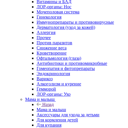
Витамины и БАД
ЛОР-органы: Нос
Мочеполовая система
Гинекология
Иммунопрепараты и противовирусные
Дерматология (уход за кожей)
Аллергия
Прочее
Против паразитов
Снижение веса
Кроветворение
Офтальмология (глаза)
Антибиотики и противомикробные
Гомеопатия и фитопрепараты
Эндокринология
Варикоз
Алкоголизм и курение
Гемморой
ЛОР-органы: Ухо
Мама и малыш
Назад
Мама и малыш
Аксессуары для ухода за детьми
Для кормления детей
Для купания