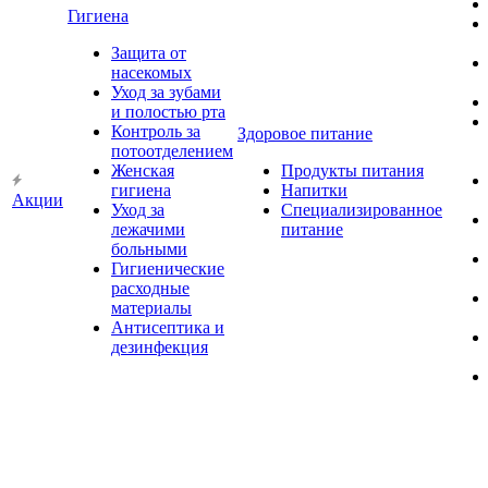
Гигиена
Защита от
насекомых
Уход за зубами
и полостью рта
Контроль за
Здоровое питание
потоотделением
Женская
Продукты питания
гигиена
Напитки
Акции
Уход за
Специализированное
лежачими
питание
больными
Гигиенические
расходные
материалы
Антисептика и
дезинфекция