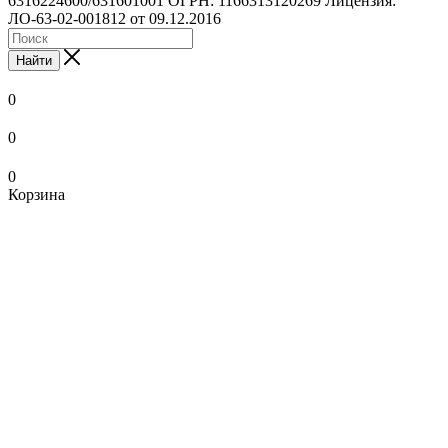
6316224600/631601001 ОГРН: 1166313120269 Лицензия:
ЛО-63-02-001812 от 09.12.2016
Найти
0
0
0
Корзина