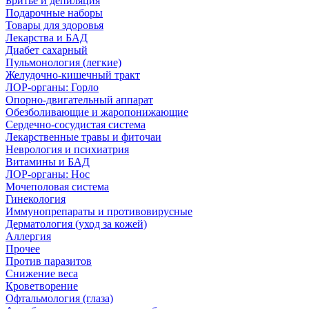
Бритье и депиляция
Подарочные наборы
Товары для здоровья
Лекарства и БАД
Диабет сахарный
Пульмонология (легкие)
Желудочно-кишечный тракт
ЛОР-органы: Горло
Опорно-двигательный аппарат
Обезболивающие и жаропонижающие
Сердечно-сосудистая система
Лекарственные травы и фиточаи
Неврология и психиатрия
Витамины и БАД
ЛОР-органы: Нос
Мочеполовая система
Гинекология
Иммунопрепараты и противовирусные
Дерматология (уход за кожей)
Аллергия
Прочее
Против паразитов
Снижение веса
Кроветворение
Офтальмология (глаза)