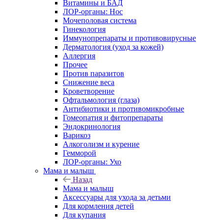
Витамины и БАД
ЛОР-органы: Нос
Мочеполовая система
Гинекология
Иммунопрепараты и противовирусные
Дерматология (уход за кожей)
Аллергия
Прочее
Против паразитов
Снижение веса
Кроветворение
Офтальмология (глаза)
Антибиотики и противомикробные
Гомеопатия и фитопрепараты
Эндокринология
Варикоз
Алкоголизм и курение
Гемморой
ЛОР-органы: Ухо
Мама и малыш
Назад
Мама и малыш
Аксессуары для ухода за детьми
Для кормления детей
Для купания