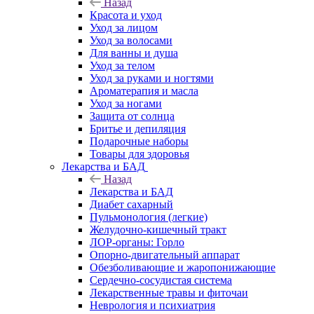
Назад
Красота и уход
Уход за лицом
Уход за волосами
Для ванны и душа
Уход за телом
Уход за руками и ногтями
Ароматерапия и масла
Уход за ногами
Защита от солнца
Бритье и депиляция
Подарочные наборы
Товары для здоровья
Лекарства и БАД
Назад
Лекарства и БАД
Диабет сахарный
Пульмонология (легкие)
Желудочно-кишечный тракт
ЛОР-органы: Горло
Опорно-двигательный аппарат
Обезболивающие и жаропонижающие
Сердечно-сосудистая система
Лекарственные травы и фиточаи
Неврология и психиатрия