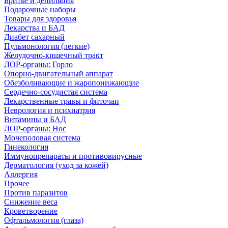
Бритье и депиляция
Подарочные наборы
Товары для здоровья
Лекарства и БАД
Диабет сахарный
Пульмонология (легкие)
Желудочно-кишечный тракт
ЛОР-органы: Горло
Опорно-двигательный аппарат
Обезболивающие и жаропонижающие
Сердечно-сосудистая система
Лекарственные травы и фиточаи
Неврология и психиатрия
Витамины и БАД
ЛОР-органы: Нос
Мочеполовая система
Гинекология
Иммунопрепараты и противовирусные
Дерматология (уход за кожей)
Аллергия
Прочее
Против паразитов
Снижение веса
Кроветворение
Офтальмология (глаза)