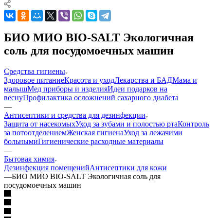
БИО МИО BIO-SALT Экологичная
соль для посудомоечных машин
Средства гигиены
Здоровое питание
Красота и уход
Лекарства и БАД
Мама и
малыш
Мед приборы и изделия
Идеи подарков на
весну
Профилактика осложнений сахарного диабета
—
Антисептики и средства для дезинфекции
Защита от насекомых
Уход за зубами и полостью рта
Контроль
за потоотделением
Женская гигиена
Уход за лежачими
больными
Гигиенические расходные материалы
—
Бытовая химия
Дезинфекция помещений
Антисептики для кожи
—
БИО МИО BIO-SALT Экологичная соль для
посудомоечных машин