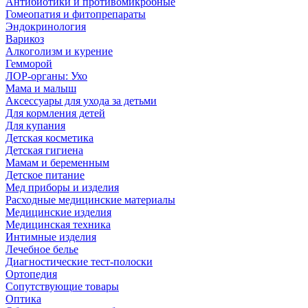
Антибиотики и противомикробные
Гомеопатия и фитопрепараты
Эндокринология
Варикоз
Алкоголизм и курение
Гемморой
ЛОР-органы: Ухо
Мама и малыш
Аксессуары для ухода за детьми
Для кормления детей
Для купания
Детская косметика
Детская гигиена
Мамам и беременным
Детское питание
Мед приборы и изделия
Расходные медицинские материалы
Медицинские изделия
Медицинская техника
Интимные изделия
Лечебное белье
Диагностические тест-полоски
Ортопедия
Сопутствующие товары
Оптика