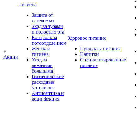
Гигиена
Защита от
насекомых
Уход за зубами
и полостью рта
Контроль за
Здоровое питание
потоотделением
Женская
Продукты питания
гигиена
Напитки
Акции
Уход за
Специализированное
лежачими
питание
больными
Гигиенические
расходные
материалы
Антисептика и
дезинфекция