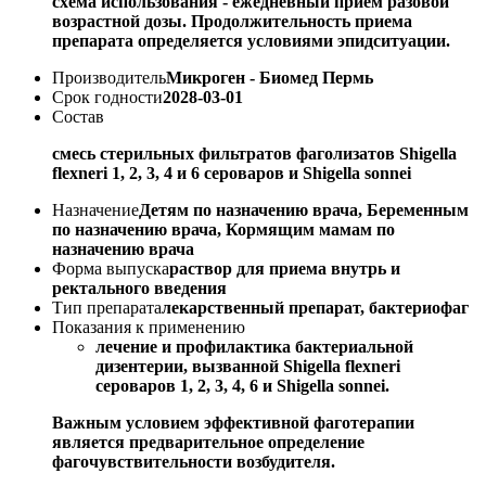
схема использования - ежедневный прием разовой
возрастной дозы. Продолжительность приема
препарата определяется условиями эпидситуации.
Производитель
Микроген - Биомед Пермь
Срок годности
2028-03-01
Состав
смесь стерильных фильтратов фаголизатов Shigella
flexneri 1, 2, 3, 4 и 6 сероваров и Shigella sonnei
Назначение
Детям по назначению врача, Беременным
по назначению врача, Кормящим мамам по
назначению врача
Форма выпуска
раствор для приема внутрь и
ректального введения
Тип препарата
лекарственный препарат, бактериофаг
Показания к применению
лечение и профилактика бактериальной
дизентерии, вызванной Shigella flexneri
сероваров 1, 2, 3, 4, 6 и Shigella sonnei.
Важным условием эффективной фаготерапии
является предварительное определение
фагочувствительности возбудителя.