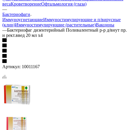
веса
Кроветворение
Офтальмология (глаза)
—
Бактериофаги
Иммуноугнетающие
Иммуностимулирующие и п/вирусные
(клин)
Иммуностимулирующие (растительные)
Вакцины
—
Бактериофаг дизентерийный Поливалентный р-р д/внут пр.
и рект.введ 20 мл х4
Артикул:
10011167