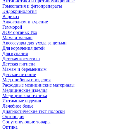
Антибиотики и противомикробные
Гомеопатия и фитопрепараты
Эндокринология
Варикоз
Алкоголизм и курение
Гемморой
ЛОР-органы: Ухо
Мама и малыш
Аксессуары для ухода за детьми
Для кормления детей
Для купания
Детская косметика
Детская гигиена
Мамам и беременным
Детское питание
Мед приборы и изделия
Расходные медицинские материалы
Медицинские изделия
Медицинская техника
Интимные изделия
Лечебное белье
Диагностические тест-полоски
Ортопедия
Сопутствующие товары
Оптика