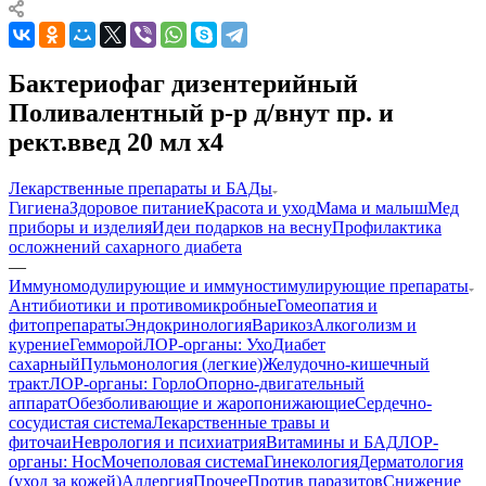
Бактериофаг дизентерийный
Поливалентный р-р д/внут пр. и
рект.введ 20 мл х4
Лекарственные препараты и БАДы
Гигиена
Здоровое питание
Красота и уход
Мама и малыш
Мед
приборы и изделия
Идеи подарков на весну
Профилактика
осложнений сахарного диабета
—
Иммуномодулирующие и иммуностимулирующие препараты
Антибиотики и противомикробные
Гомеопатия и
фитопрепараты
Эндокринология
Варикоз
Алкоголизм и
курение
Гемморой
ЛОР-органы: Ухо
Диабет
сахарный
Пульмонология (легкие)
Желудочно-кишечный
тракт
ЛОР-органы: Горло
Опорно-двигательный
аппарат
Обезболивающие и жаропонижающие
Сердечно-
сосудистая система
Лекарственные травы и
фиточаи
Неврология и психиатрия
Витамины и БАД
ЛОР-
органы: Нос
Мочеполовая система
Гинекология
Дерматология
(уход за кожей)
Аллергия
Прочее
Против паразитов
Снижение