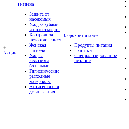
Гигиена
Защита от
насекомых
Уход за зубами
и полостью рта
Контроль за
Здоровое питание
потоотделением
Женская
Продукты питания
гигиена
Напитки
Акции
Уход за
Специализированное
лежачими
питание
больными
Гигиенические
расходные
материалы
Антисептика и
дезинфекция