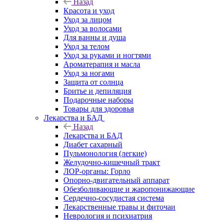
Назад
Красота и уход
Уход за лицом
Уход за волосами
Для ванны и душа
Уход за телом
Уход за руками и ногтями
Ароматерапия и масла
Уход за ногами
Защита от солнца
Бритье и депиляция
Подарочные наборы
Товары для здоровья
Лекарства и БАД
Назад
Лекарства и БАД
Диабет сахарный
Пульмонология (легкие)
Желудочно-кишечный тракт
ЛОР-органы: Горло
Опорно-двигательный аппарат
Обезболивающие и жаропонижающие
Сердечно-сосудистая система
Лекарственные травы и фиточаи
Неврология и психиатрия