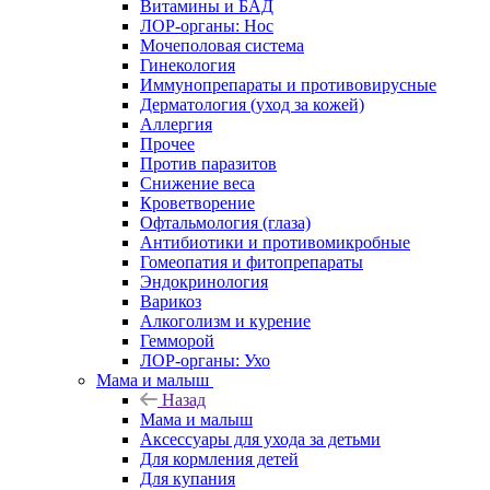
Витамины и БАД
ЛОР-органы: Нос
Мочеполовая система
Гинекология
Иммунопрепараты и противовирусные
Дерматология (уход за кожей)
Аллергия
Прочее
Против паразитов
Снижение веса
Кроветворение
Офтальмология (глаза)
Антибиотики и противомикробные
Гомеопатия и фитопрепараты
Эндокринология
Варикоз
Алкоголизм и курение
Гемморой
ЛОР-органы: Ухо
Мама и малыш
Назад
Мама и малыш
Аксессуары для ухода за детьми
Для кормления детей
Для купания