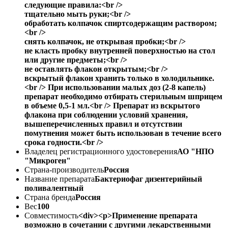
следующие правила:<br />
тщательно мыть руки;<br />
обработать колпачок спиртсодержащим раствором;
<br />
снять колпачок, не открывая пробки;<br />
не класть пробку внутренней поверхностью на стол
или другие предметы;<br />
не оставлять флакон открытым;<br />
вскрытый флакон хранить только в холодильнике.
<br /> При использовании малых доз (2-8 капель)
препарат необходимо отбирать стерильным шприцем
в объеме 0,5-1 мл.<br /> Препарат из вскрытого
флакона при соблюдении условий хранения,
вышеперечисленных правил и отсутствии
помутнения может быть использован в течение всего
срока годности.<br />
Владелец регистрационного удостоверения
АО "НПО
"Микроген"
Страна-производитель
Россия
Название препарата
Бактериофаг дизентерийный
поливалентный
Страна бренда
Россия
Вес
100
Совместимость
<div><p>Применение препарата
возможно в сочетании с другими лекарственными