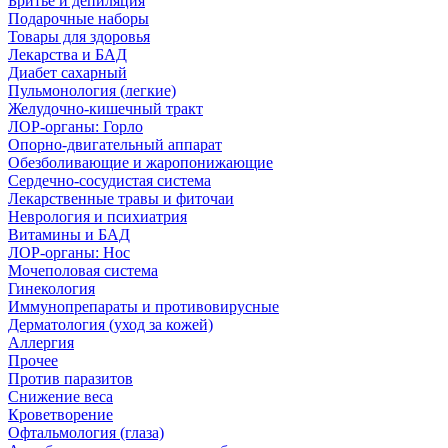
Бритье и депиляция
Подарочные наборы
Товары для здоровья
Лекарства и БАД
Диабет сахарный
Пульмонология (легкие)
Желудочно-кишечный тракт
ЛОР-органы: Горло
Опорно-двигательный аппарат
Обезболивающие и жаропонижающие
Сердечно-сосудистая система
Лекарственные травы и фиточаи
Неврология и психиатрия
Витамины и БАД
ЛОР-органы: Нос
Мочеполовая система
Гинекология
Иммунопрепараты и противовирусные
Дерматология (уход за кожей)
Аллергия
Прочее
Против паразитов
Снижение веса
Кроветворение
Офтальмология (глаза)