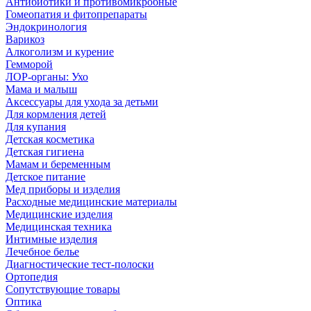
Антибиотики и противомикробные
Гомеопатия и фитопрепараты
Эндокринология
Варикоз
Алкоголизм и курение
Гемморой
ЛОР-органы: Ухо
Мама и малыш
Аксессуары для ухода за детьми
Для кормления детей
Для купания
Детская косметика
Детская гигиена
Мамам и беременным
Детское питание
Мед приборы и изделия
Расходные медицинские материалы
Медицинские изделия
Медицинская техника
Интимные изделия
Лечебное белье
Диагностические тест-полоски
Ортопедия
Сопутствующие товары
Оптика