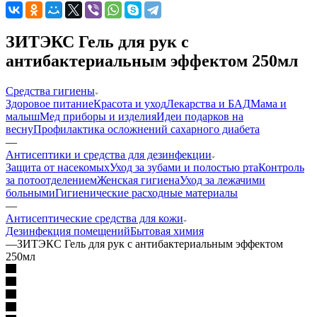
ЗИТЭКС Гель для рук с
антибактериальным эффектом 250мл
Средства гигиены
Здоровое питание
Красота и уход
Лекарства и БАД
Мама и
малыш
Мед приборы и изделия
Идеи подарков на
весну
Профилактика осложнений сахарного диабета
—
Антисептики и средства для дезинфекции
Защита от насекомых
Уход за зубами и полостью рта
Контроль
за потоотделением
Женская гигиена
Уход за лежачими
больными
Гигиенические расходные материалы
—
Антисептические средства для кожи
Дезинфекция помещений
Бытовая химия
—
ЗИТЭКС Гель для рук с антибактериальным эффектом
250мл