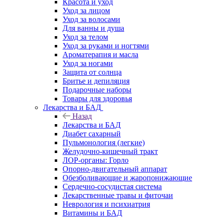
Красота и уход
Уход за лицом
Уход за волосами
Для ванны и душа
Уход за телом
Уход за руками и ногтями
Ароматерапия и масла
Уход за ногами
Защита от солнца
Бритье и депиляция
Подарочные наборы
Товары для здоровья
Лекарства и БАД
Назад
Лекарства и БАД
Диабет сахарный
Пульмонология (легкие)
Желудочно-кишечный тракт
ЛОР-органы: Горло
Опорно-двигательный аппарат
Обезболивающие и жаропонижающие
Сердечно-сосудистая система
Лекарственные травы и фиточаи
Неврология и психиатрия
Витамины и БАД