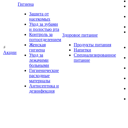
Гигиена
Защита от
насекомых
Уход за зубами
и полостью рта
Контроль за
Здоровое питание
потоотделением
Женская
Продукты питания
гигиена
Напитки
Акции
Уход за
Специализированное
лежачими
питание
больными
Гигиенические
расходные
материалы
Антисептика и
дезинфекция