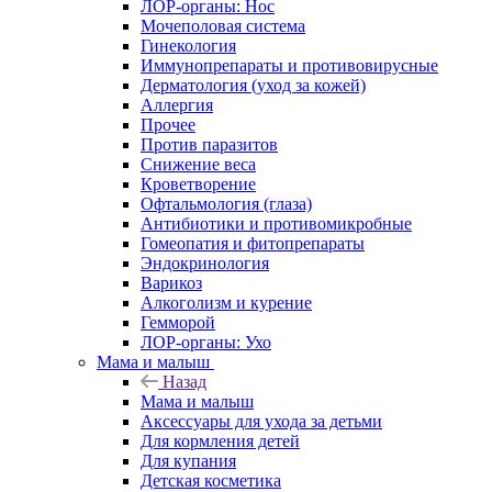
ЛОР-органы: Нос
Мочеполовая система
Гинекология
Иммунопрепараты и противовирусные
Дерматология (уход за кожей)
Аллергия
Прочее
Против паразитов
Снижение веса
Кроветворение
Офтальмология (глаза)
Антибиотики и противомикробные
Гомеопатия и фитопрепараты
Эндокринология
Варикоз
Алкоголизм и курение
Гемморой
ЛОР-органы: Ухо
Мама и малыш
Назад
Мама и малыш
Аксессуары для ухода за детьми
Для кормления детей
Для купания
Детская косметика