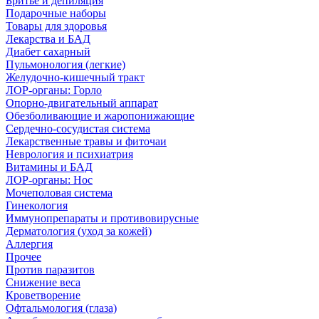
Бритье и депиляция
Подарочные наборы
Товары для здоровья
Лекарства и БАД
Диабет сахарный
Пульмонология (легкие)
Желудочно-кишечный тракт
ЛОР-органы: Горло
Опорно-двигательный аппарат
Обезболивающие и жаропонижающие
Сердечно-сосудистая система
Лекарственные травы и фиточаи
Неврология и психиатрия
Витамины и БАД
ЛОР-органы: Нос
Мочеполовая система
Гинекология
Иммунопрепараты и противовирусные
Дерматология (уход за кожей)
Аллергия
Прочее
Против паразитов
Снижение веса
Кроветворение
Офтальмология (глаза)