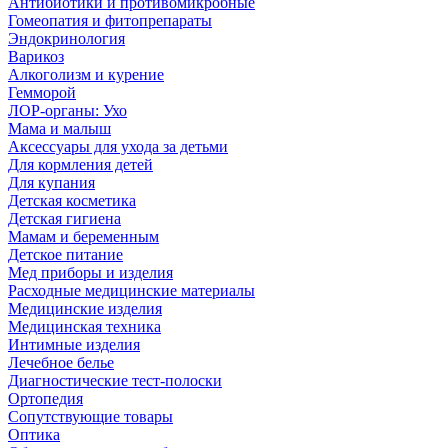
Антибиотики и противомикробные
Гомеопатия и фитопрепараты
Эндокринология
Варикоз
Алкоголизм и курение
Гемморой
ЛОР-органы: Ухо
Мама и малыш
Аксессуары для ухода за детьми
Для кормления детей
Для купания
Детская косметика
Детская гигиена
Мамам и беременным
Детское питание
Мед приборы и изделия
Расходные медицинские материалы
Медицинские изделия
Медицинская техника
Интимные изделия
Лечебное белье
Диагностические тест-полоски
Ортопедия
Сопутствующие товары
Оптика