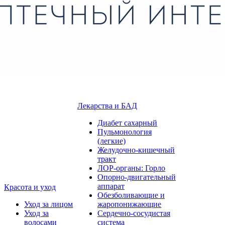
Лекарства и БАД
Диабет сахарный
Пульмонология
(легкие)
Желудочно-кишечный
тракт
ЛОР-органы: Горло
Опорно-двигательный
аппарат
Красота и уход
Обезболивающие и
Уход за лицом
жаропонижающие
Уход за
Сердечно-сосудистая
волосами
система