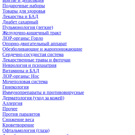
Бритье и депиляция
Подарочные наборы
Товары для здоровья
Лекарства и БАД
Диабет сахарный
Пульмонология (легкие)
Желудочно-кишечный тракт
ЛОР-органы: Горло
Опорно-двигательный аппарат
Обезболивающие и жаропонижающие
Сердечно-сосудистая система
Лекарственные травы и фиточаи
Неврология и психиатрия
Витамины и БАД
ЛОР-органы: Нос
Мочеполовая система
Гинекология
Иммунопрепараты и противовирусные
Дерматология (уход за кожей)
Аллергия
Прочее
Против паразитов
Снижение веса
Кроветворение
Офтальмология (глаза)