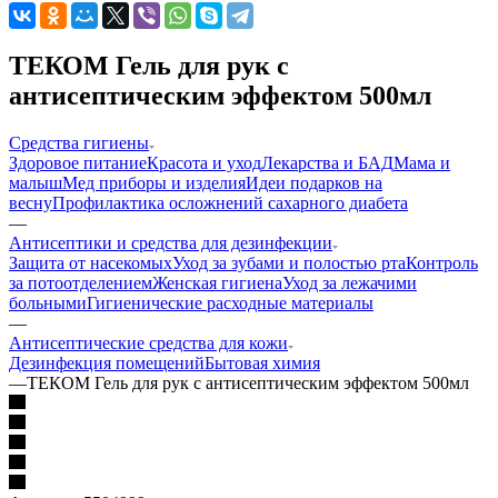
ТЕКОМ Гель для рук с
антисептическим эффектом 500мл
Средства гигиены
Здоровое питание
Красота и уход
Лекарства и БАД
Мама и
малыш
Мед приборы и изделия
Идеи подарков на
весну
Профилактика осложнений сахарного диабета
—
Антисептики и средства для дезинфекции
Защита от насекомых
Уход за зубами и полостью рта
Контроль
за потоотделением
Женская гигиена
Уход за лежачими
больными
Гигиенические расходные материалы
—
Антисептические средства для кожи
Дезинфекция помещений
Бытовая химия
—
ТЕКОМ Гель для рук с антисептическим эффектом 500мл