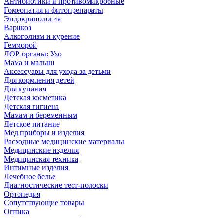
Антибиотики и противомикробные
Гомеопатия и фитопрепараты
Эндокринология
Варикоз
Алкоголизм и курение
Гемморой
ЛОР-органы: Ухо
Мама и малыш
Аксессуары для ухода за детьми
Для кормления детей
Для купания
Детская косметика
Детская гигиена
Мамам и беременным
Детское питание
Мед приборы и изделия
Расходные медицинские материалы
Медицинские изделия
Медицинская техника
Интимные изделия
Лечебное белье
Диагностические тест-полоски
Ортопедия
Сопутствующие товары
Оптика