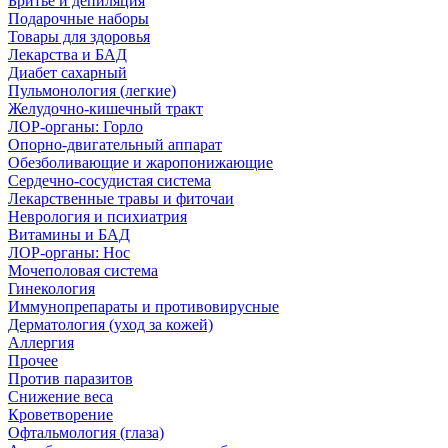
Бритье и депиляция
Подарочные наборы
Товары для здоровья
Лекарства и БАД
Диабет сахарный
Пульмонология (легкие)
Желудочно-кишечный тракт
ЛОР-органы: Горло
Опорно-двигательный аппарат
Обезболивающие и жаропонижающие
Сердечно-сосудистая система
Лекарственные травы и фиточаи
Неврология и психиатрия
Витамины и БАД
ЛОР-органы: Нос
Мочеполовая система
Гинекология
Иммунопрепараты и противовирусные
Дерматология (уход за кожей)
Аллергия
Прочее
Против паразитов
Снижение веса
Кроветворение
Офтальмология (глаза)