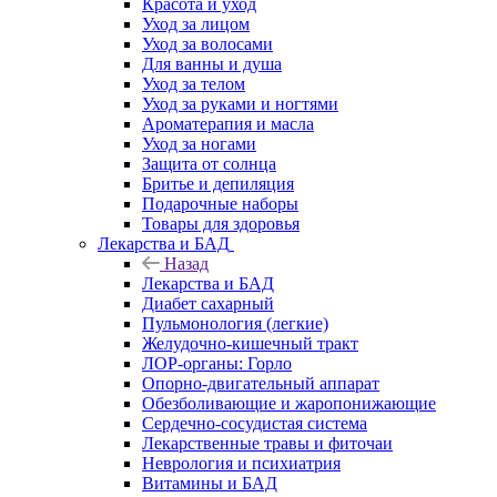
Красота и уход
Уход за лицом
Уход за волосами
Для ванны и душа
Уход за телом
Уход за руками и ногтями
Ароматерапия и масла
Уход за ногами
Защита от солнца
Бритье и депиляция
Подарочные наборы
Товары для здоровья
Лекарства и БАД
Назад
Лекарства и БАД
Диабет сахарный
Пульмонология (легкие)
Желудочно-кишечный тракт
ЛОР-органы: Горло
Опорно-двигательный аппарат
Обезболивающие и жаропонижающие
Сердечно-сосудистая система
Лекарственные травы и фиточаи
Неврология и психиатрия
Витамины и БАД