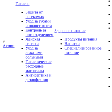
Гигиена
Защита от
насекомых
Уход за зубами
и полостью рта
Контроль за
Здоровое питание
потоотделением
Женская
Продукты питания
гигиена
Напитки
Акции
Уход за
Специализированное
лежачими
питание
больными
Гигиенические
расходные
материалы
Антисептика и
дезинфекция