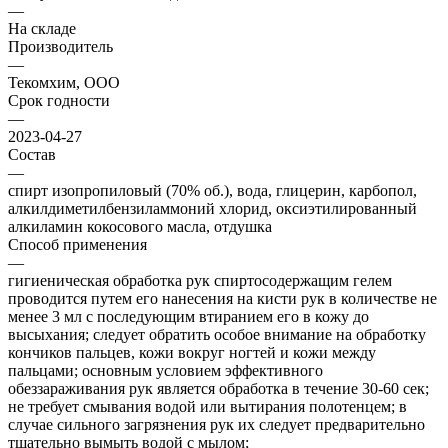
—
На складе
Производитель
—
Текомхим, ООО
Срок годности
—
2023-04-27
Состав
—
спирт изопропиловый (70% об.), вода, глицерин, карбопол,
алкилдиметилбензиламмоний хлорид, оксиэтилированный
алкиламин кокосового масла, отдушка
Способ применения
—
гигиеническая обработка рук спиртосодержащим гелем
проводится путем его нанесения на кисти рук в количестве не
менее 3 мл с последующим втиранием его в кожу до
высыхания; следует обратить особое внимание на обработку
кончиков пальцев, кожи вокруг ногтей и кожи между
пальцами; основным условием эффективного
обеззараживания рук является обработка в течение 30-60 сек;
не требует смывания водой или вытирания полотенцем; в
случае сильного загрязнения рук их следует предварительно
тщательно вымыть водой с мылом;