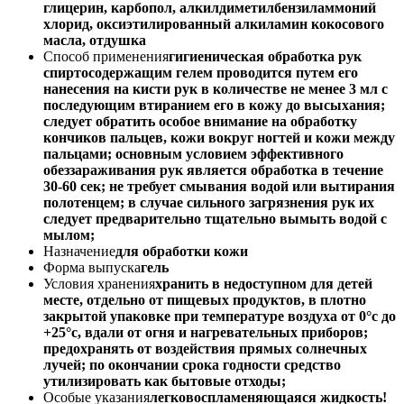
глицерин, карбопол, алкилдиметилбензиламмоний
хлорид, оксиэтилированный алкиламин кокосового
масла, отдушка
Способ применения
гигиеническая обработка рук
спиртосодержащим гелем проводится путем его
нанесения на кисти рук в количестве не менее 3 мл с
последующим втиранием его в кожу до высыхания;
следует обратить особое внимание на обработку
кончиков пальцев, кожи вокруг ногтей и кожи между
пальцами; основным условием эффективного
обеззараживания рук является обработка в течение
30-60 сек; не требует смывания водой или вытирания
полотенцем; в случае сильного загрязнения рук их
следует предварительно тщательно вымыть водой с
мылом;
Назначение
для обработки кожи
Форма выпуска
гель
Условия хранения
хранить в недоступном для детей
месте, отдельно от пищевых продуктов, в плотно
закрытой упаковке при температуре воздуха от 0°с до
+25°с, вдали от огня и нагревательных приборов;
предохранять от воздействия прямых солнечных
лучей; по окончании срока годности средство
утилизировать как бытовые отходы;
Особые указания
легковоспламеняющаяся жидкость!