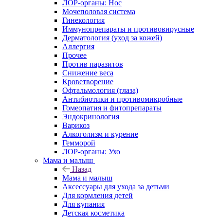
ЛОР-органы: Нос
Мочеполовая система
Гинекология
Иммунопрепараты и противовирусные
Дерматология (уход за кожей)
Аллергия
Прочее
Против паразитов
Снижение веса
Кроветворение
Офтальмология (глаза)
Антибиотики и противомикробные
Гомеопатия и фитопрепараты
Эндокринология
Варикоз
Алкоголизм и курение
Гемморой
ЛОР-органы: Ухо
Мама и малыш
Назад
Мама и малыш
Аксессуары для ухода за детьми
Для кормления детей
Для купания
Детская косметика