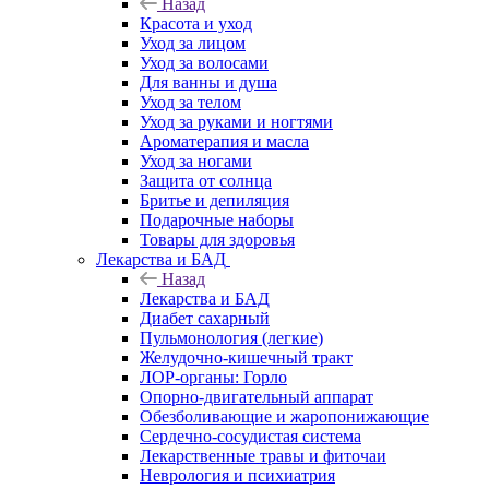
Назад
Красота и уход
Уход за лицом
Уход за волосами
Для ванны и душа
Уход за телом
Уход за руками и ногтями
Ароматерапия и масла
Уход за ногами
Защита от солнца
Бритье и депиляция
Подарочные наборы
Товары для здоровья
Лекарства и БАД
Назад
Лекарства и БАД
Диабет сахарный
Пульмонология (легкие)
Желудочно-кишечный тракт
ЛОР-органы: Горло
Опорно-двигательный аппарат
Обезболивающие и жаропонижающие
Сердечно-сосудистая система
Лекарственные травы и фиточаи
Неврология и психиатрия