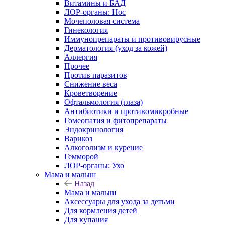
Витамины и БАД
ЛОР-органы: Нос
Мочеполовая система
Гинекология
Иммунопрепараты и противовирусные
Дерматология (уход за кожей)
Аллергия
Прочее
Против паразитов
Снижение веса
Кроветворение
Офтальмология (глаза)
Антибиотики и противомикробные
Гомеопатия и фитопрепараты
Эндокринология
Варикоз
Алкоголизм и курение
Гемморой
ЛОР-органы: Ухо
Мама и малыш
Назад
Мама и малыш
Аксессуары для ухода за детьми
Для кормления детей
Для купания