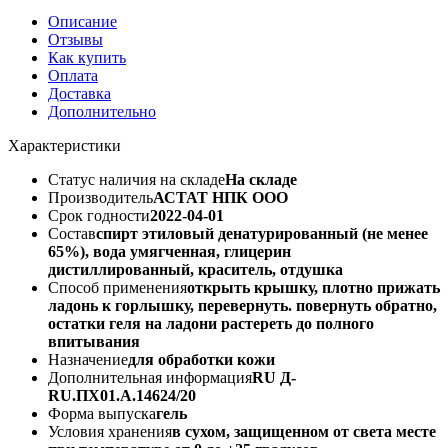
Описание
Отзывы
Как купить
Оплата
Доставка
Дополнительно
Характеристики
Статус наличия на складе
На складе
Производитель
АСТАТ НПК ООО
Срок годности
2022-04-01
Состав
спирт этиловый денатурированный (не менее
65%), вода умягченная, глицерин
дистиллированный, краситель, отдушка
Способ применения
открыть крышку, плотно прижать
ладонь к горлышку, перевернуть. повернуть обратно,
остатки геля на ладони растереть до полного
впитывания
Назначение
для обработки кожи
Дополнительная информация
RU Д-
RU.ПХ01.А.14624/20
Форма выпуска
гель
Условия хранения
в сухом, защищенном от света месте