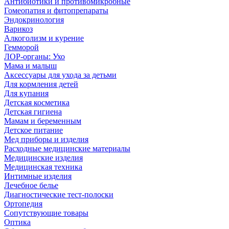
Антибиотики и противомикробные
Гомеопатия и фитопрепараты
Эндокринология
Варикоз
Алкоголизм и курение
Гемморой
ЛОР-органы: Ухо
Мама и малыш
Аксессуары для ухода за детьми
Для кормления детей
Для купания
Детская косметика
Детская гигиена
Мамам и беременным
Детское питание
Мед приборы и изделия
Расходные медицинские материалы
Медицинские изделия
Медицинская техника
Интимные изделия
Лечебное белье
Диагностические тест-полоски
Ортопедия
Сопутствующие товары
Оптика