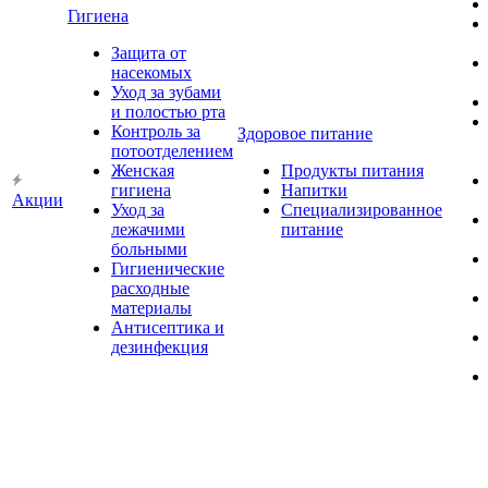
Гигиена
Защита от
насекомых
Уход за зубами
и полостью рта
Контроль за
Здоровое питание
потоотделением
Женская
Продукты питания
гигиена
Напитки
Акции
Уход за
Специализированное
лежачими
питание
больными
Гигиенические
расходные
материалы
Антисептика и
дезинфекция