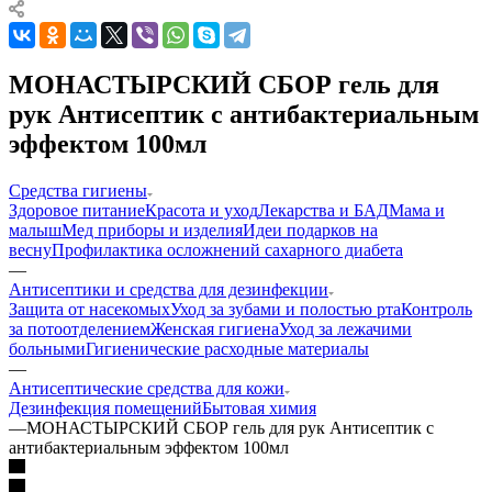
МОНАСТЫРСКИЙ СБОР гель для
рук Антисептик с антибактериальным
эффектом 100мл
Средства гигиены
Здоровое питание
Красота и уход
Лекарства и БАД
Мама и
малыш
Мед приборы и изделия
Идеи подарков на
весну
Профилактика осложнений сахарного диабета
—
Антисептики и средства для дезинфекции
Защита от насекомых
Уход за зубами и полостью рта
Контроль
за потоотделением
Женская гигиена
Уход за лежачими
больными
Гигиенические расходные материалы
—
Антисептические средства для кожи
Дезинфекция помещений
Бытовая химия
—
МОНАСТЫРСКИЙ СБОР гель для рук Антисептик с
антибактериальным эффектом 100мл