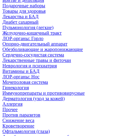
Бритье и депиляция
Подарочные наборы
Товары для здоровья
Лекарства и БАД
Диабет сахарный
Пульмонология (легкие)
Желудочно-кишечный тракт
ЛОР-органы: Горло
Опорно-двигательный аппарат
Обезболивающие и жаропонижающие
Сердечно-сосудистая система
Лекарственные травы и фиточаи
Неврология и психиатрия
Витамины и БАД
ЛОР-органы: Нос
Мочеполовая система
Гинекология
Иммунопрепараты и противовирусные
Дерматология (уход за кожей)
Аллергия
Прочее
Против паразитов
Снижение веса
Кроветворение
Офтальмология (глаза)