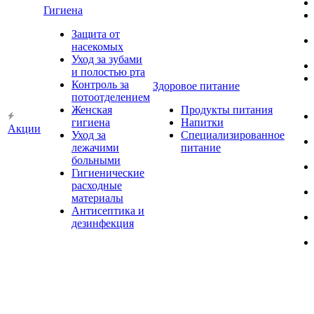
Гигиена
Защита от
насекомых
Уход за зубами
и полостью рта
Контроль за
Здоровое питание
потоотделением
Женская
Продукты питания
гигиена
Напитки
Акции
Уход за
Специализированное
лежачими
питание
больными
Гигиенические
расходные
материалы
Антисептика и
дезинфекция