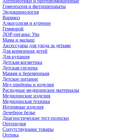
Антибиотики и противомикробные
Гомеопатия и фитопрепараты
Эндокринология
Варикоз
Алкоголизм и курение
Гемморой
ЛОР-органы: Ухо
Мама и малыш
Аксессуары для ухода за детьми
Для кормления детей
Для купания
Детская косметика
Детская гигиена
Мамам и беременным
Детское питание
Мед приборы и изделия
Расходные медицинские материалы
Медицинские изделия
Медицинская техника
Интимные изделия
Лечебное белье
Диагностические тест-полоски
Ортопедия
Сопутствующие товары
Оптика