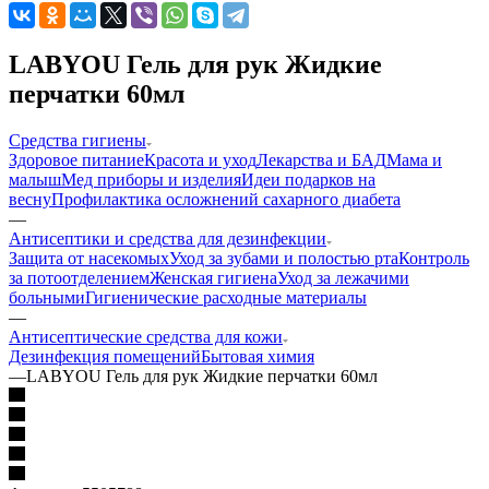
LABYOU Гель для рук Жидкие
перчатки 60мл
Средства гигиены
Здоровое питание
Красота и уход
Лекарства и БАД
Мама и
малыш
Мед приборы и изделия
Идеи подарков на
весну
Профилактика осложнений сахарного диабета
—
Антисептики и средства для дезинфекции
Защита от насекомых
Уход за зубами и полостью рта
Контроль
за потоотделением
Женская гигиена
Уход за лежачими
больными
Гигиенические расходные материалы
—
Антисептические средства для кожи
Дезинфекция помещений
Бытовая химия
—
LABYOU Гель для рук Жидкие перчатки 60мл