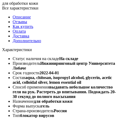
для обработки кожи
Все характеристики
Описание
Отзывы
Как купить
Оплата
Доставка
Дополнительно
Характеристики
Статус наличия на складе
На складе
Производитель
Инжиниринговый центр Университета
Лобаче
Срок годности
2022-04-01
Состав
aqua, chitosan, isopropyl alcohol, glycerin, acetic
acid, colloidal silver, lemon essential oil
Способ применения
выдавить небольшое количество
геля на рук. Растереть до впитывания. Подождать 20-
30 секунд до полного высыхания
Назначение
для обработки кожи
Форма выпуска
гель
Страна-производитель
Россия
Тип
блокатор вирусов