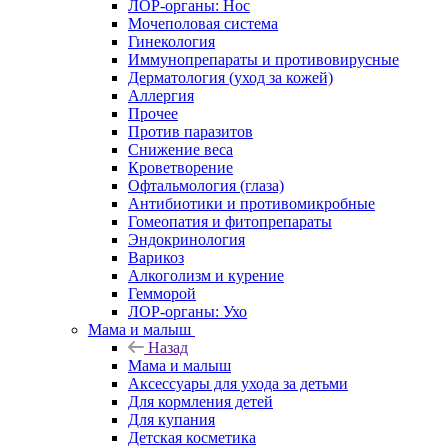
ЛОР-органы: Нос
Мочеполовая система
Гинекология
Иммунопрепараты и противовирусные
Дерматология (уход за кожей)
Аллергия
Прочее
Против паразитов
Снижение веса
Кроветворение
Офтальмология (глаза)
Антибиотики и противомикробные
Гомеопатия и фитопрепараты
Эндокринология
Варикоз
Алкоголизм и курение
Гемморой
ЛОР-органы: Ухо
Мама и малыш
Назад
Мама и малыш
Аксессуары для ухода за детьми
Для кормления детей
Для купания
Детская косметика