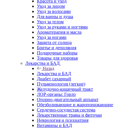
Красота и уход
Уход за лицом
Уход за волосами
Для ванны и душа
Уход за телом
Уход за руками и ногтями
Ароматерапия и масла
Уход за ногами
Защита от солнца
Бритье и депиляция
Подарочные наборы
Товары для здоровья
Лекарства и БАД
Назад
Лекарства и БАД
Диабет сахарный
Пульмонология (легкие)
Желудочно-кишечный тракт
ЛОР-органы: Горло
Опорно-двигательный аппарат
Обезболивающие и жаропонижающие
Сердечно-сосудистая система
Лекарственные травы и фиточаи
Неврология и психиатрия
Витамины и БАД