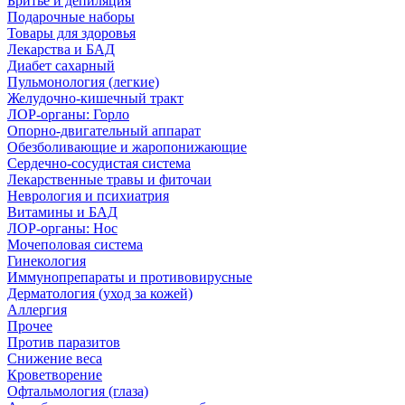
Бритье и депиляция
Подарочные наборы
Товары для здоровья
Лекарства и БАД
Диабет сахарный
Пульмонология (легкие)
Желудочно-кишечный тракт
ЛОР-органы: Горло
Опорно-двигательный аппарат
Обезболивающие и жаропонижающие
Сердечно-сосудистая система
Лекарственные травы и фиточаи
Неврология и психиатрия
Витамины и БАД
ЛОР-органы: Нос
Мочеполовая система
Гинекология
Иммунопрепараты и противовирусные
Дерматология (уход за кожей)
Аллергия
Прочее
Против паразитов
Снижение веса
Кроветворение
Офтальмология (глаза)