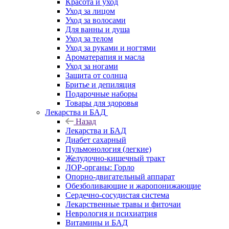
Красота и уход
Уход за лицом
Уход за волосами
Для ванны и душа
Уход за телом
Уход за руками и ногтями
Ароматерапия и масла
Уход за ногами
Защита от солнца
Бритье и депиляция
Подарочные наборы
Товары для здоровья
Лекарства и БАД
Назад
Лекарства и БАД
Диабет сахарный
Пульмонология (легкие)
Желудочно-кишечный тракт
ЛОР-органы: Горло
Опорно-двигательный аппарат
Обезболивающие и жаропонижающие
Сердечно-сосудистая система
Лекарственные травы и фиточаи
Неврология и психиатрия
Витамины и БАД