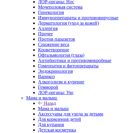
ЛОР-органы: Нос
Мочеполовая система
Гинекология
Иммунопрепараты и противовирусные
Дерматология (уход за кожей)
Аллергия
Прочее
Против паразитов
Снижение веса
Кроветворение
Офтальмология (глаза)
Антибиотики и противомикробные
Гомеопатия и фитопрепараты
Эндокринология
Варикоз
Алкоголизм и курение
Гемморой
ЛОР-органы: Ухо
Мама и малыш
Назад
Мама и малыш
Аксессуары для ухода за детьми
Для кормления детей
Для купания
Детская косметика