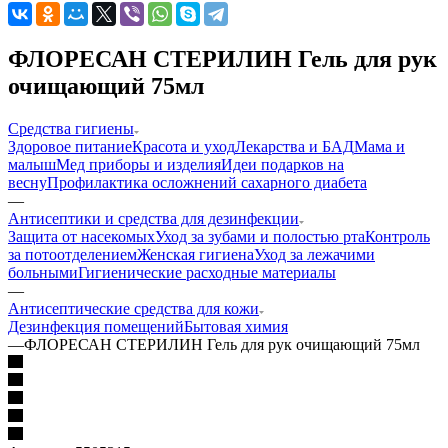
ФЛОРЕСАН СТЕРИЛИН Гель для рук
очищающий 75мл
Средства гигиены
Здоровое питание
Красота и уход
Лекарства и БАД
Мама и
малыш
Мед приборы и изделия
Идеи подарков на
весну
Профилактика осложнений сахарного диабета
—
Антисептики и средства для дезинфекции
Защита от насекомых
Уход за зубами и полостью рта
Контроль
за потоотделением
Женская гигиена
Уход за лежачими
больными
Гигиенические расходные материалы
—
Антисептические средства для кожи
Дезинфекция помещений
Бытовая химия
—
ФЛОРЕСАН СТЕРИЛИН Гель для рук очищающий 75мл