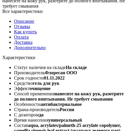
нанесите на кожу рук, разотрите до полного впитывания. Не
требует смывания
Все характеристики
Описание
Отзывы
Как купить
Оплата
Доставка
Дополнительно
Характеристики
Статус наличия на складе
На складе
Производитель
Флоресан ООО
Срок годности
01.11.2022
Средство
гель для рук
Эффект
очищение
Способ применения
нанесите на кожу рук, разотрите
до полного впитывания. Не требует смывания
Особенности
антибактериальное
Страна-производитель
Россия
С дозатором
да
Время нанесения
универсальный
Cостав
aqua, acrylates/palmeth-25 acrylate copolymer,
camellia sinensis leaf extract (экстракт зеленого чая),