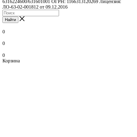
6316224600/631601001 ОГРН: 1166313120269 Лицензия:
ЛО-63-02-001812 от 09.12.2016
Найти
0
0
0
Корзина