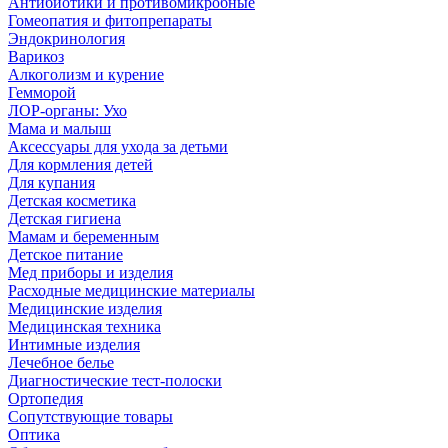
Антибиотики и противомикробные
Гомеопатия и фитопрепараты
Эндокринология
Варикоз
Алкоголизм и курение
Гемморой
ЛОР-органы: Ухо
Мама и малыш
Аксессуары для ухода за детьми
Для кормления детей
Для купания
Детская косметика
Детская гигиена
Мамам и беременным
Детское питание
Мед приборы и изделия
Расходные медицинские материалы
Медицинские изделия
Медицинская техника
Интимные изделия
Лечебное белье
Диагностические тест-полоски
Ортопедия
Сопутствующие товары
Оптика