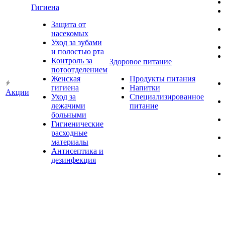
Гигиена
Защита от
насекомых
Уход за зубами
и полостью рта
Контроль за
Здоровое питание
потоотделением
Женская
Продукты питания
гигиена
Напитки
Акции
Уход за
Специализированное
лежачими
питание
больными
Гигиенические
расходные
материалы
Антисептика и
дезинфекция