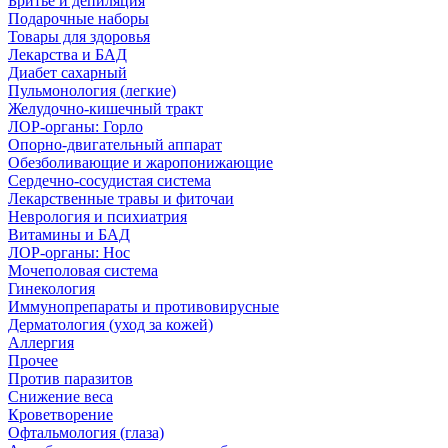
Бритье и депиляция
Подарочные наборы
Товары для здоровья
Лекарства и БАД
Диабет сахарный
Пульмонология (легкие)
Желудочно-кишечный тракт
ЛОР-органы: Горло
Опорно-двигательный аппарат
Обезболивающие и жаропонижающие
Сердечно-сосудистая система
Лекарственные травы и фиточаи
Неврология и психиатрия
Витамины и БАД
ЛОР-органы: Нос
Мочеполовая система
Гинекология
Иммунопрепараты и противовирусные
Дерматология (уход за кожей)
Аллергия
Прочее
Против паразитов
Снижение веса
Кроветворение
Офтальмология (глаза)