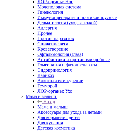
ЛОР-органы: Нос
Мочеполовая система
Гинекология
Иммунопрепараты и противовирусные
Дерматология (уход за кожей)
Аллергия
Прочее
Против паразитов
Снижение веса
Кроветворение
Офтальмология (глаза)
Антибиотики и противомикробные
Гомеопатия и фитопрепараты
Эндокринология
Варикоз
Алкоголизм и курение
Гемморой
ЛОР-органы: Ухо
Мама и малыш
Назад
Мама и малыш
Аксессуары для ухода за детьми
Для кормления детей
Для купания
Детская косметика