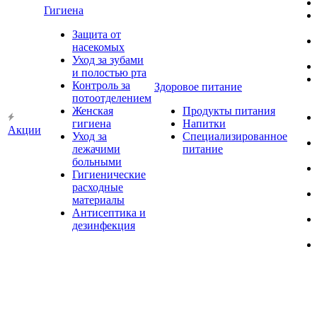
Гигиена
Защита от
насекомых
Уход за зубами
и полостью рта
Контроль за
Здоровое питание
потоотделением
Женская
Продукты питания
гигиена
Напитки
Акции
Уход за
Специализированное
лежачими
питание
больными
Гигиенические
расходные
материалы
Антисептика и
дезинфекция