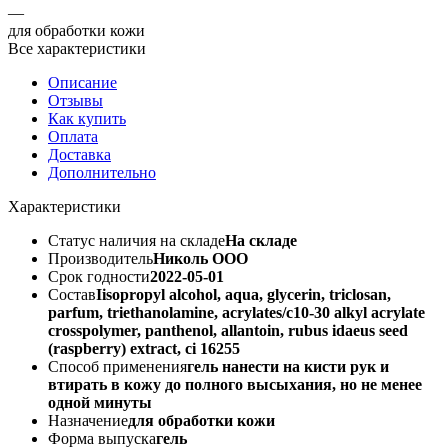
—
для обработки кожи
Все характеристики
Описание
Отзывы
Как купить
Оплата
Доставка
Дополнительно
Характеристики
Статус наличия на складе
На складе
Производитель
Николь ООО
Срок годности
2022-05-01
Состав
Iisopropyl alcohol, aqua, glycerin, triclosan,
parfum, triethanolamine, acrylates/c10-30 alkyl acrylate
crosspolymer, panthenol, allantoin, rubus idaeus seed
(raspberry) extract, ci 16255
Способ применения
гель нанести на кисти рук и
втирать в кожу до полного высыхания, но не менее
одной минуты
Назначение
для обработки кожи
Форма выпуска
гель