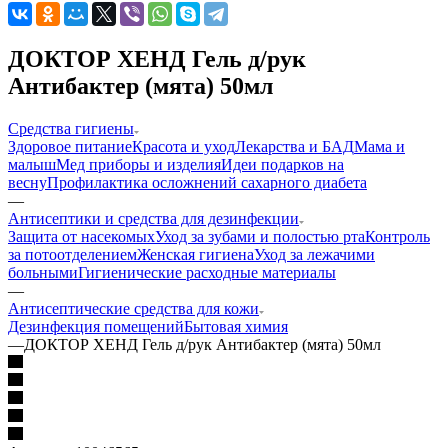
ДОКТОР ХЕНД Гель д/рук
Антибактер (мята) 50мл
Средства гигиены
Здоровое питание
Красота и уход
Лекарства и БАД
Мама и
малыш
Мед приборы и изделия
Идеи подарков на
весну
Профилактика осложнений сахарного диабета
—
Антисептики и средства для дезинфекции
Защита от насекомых
Уход за зубами и полостью рта
Контроль
за потоотделением
Женская гигиена
Уход за лежачими
больными
Гигиенические расходные материалы
—
Антисептические средства для кожи
Дезинфекция помещений
Бытовая химия
—
ДОКТОР ХЕНД Гель д/рук Антибактер (мята) 50мл