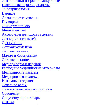
Антибиотики и противомикробные
Гомеопатия и фитопрепараты
Эндокринология
Варикоз
Алкоголизм и курение
Гемморой
ЛОР-органы: Ухо
Мама и малыш
Аксессуары для ухода за детьми
Для кормления детей
Для купания
Детская косметика
Детская гигиена
Мамам и беременным
Детское питание
Мед приборы и изделия
Расходные медицинские материалы
Медицинские изделия
Медицинская техника
Интимные изделия
Лечебное белье
Диагностические тест-полоски
Ортопедия
Сопутствующие товары
Оптика