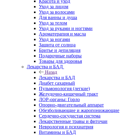
Красота и уход
Уход за лицом
Уход за волосами
Для ванны и душа
Уход за телом
Уход за руками и ногтями
Ароматерапия и масла
Уход за ногами
Защита от солнца
Бритье и депиляция
Подарочные наборы
Товары для здоровья
Лекарства и БАД
Назад
Лекарства и БАД
Диабет сахарный
Пульмонология (легкие)
Желудочно-кишечный тракт
ЛОР-органы: Горло
Опорно-двигательный аппарат
Обезболивающие и жаропонижающие
Сердечно-сосудистая система
Лекарственные травы и фиточаи
Неврология и психиатрия
Витамины и БАД