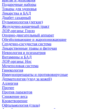
Бритье и депиляция
Подарочные наборы
Товары для здоровья
Лекарства и БАД
Диабет сахарный
Пульмонология (легкие)
Желудочно-кишечный тракт
ЛОР-органы: Горло
Опорно-двигательный аппарат
Обезболивающие и жаропонижающие
Сердечно-сосудистая система
Лекарственные травы и фиточаи
Неврология и психиатрия
Витамины и БАД
ЛОР-органы: Нос
Мочеполовая система
Гинекология
Иммунопрепараты и противовирусные
Дерматология (уход за кожей)
Аллергия
Прочее
Против паразитов
Снижение веса
Кроветворение
Офтальмология (глаза)