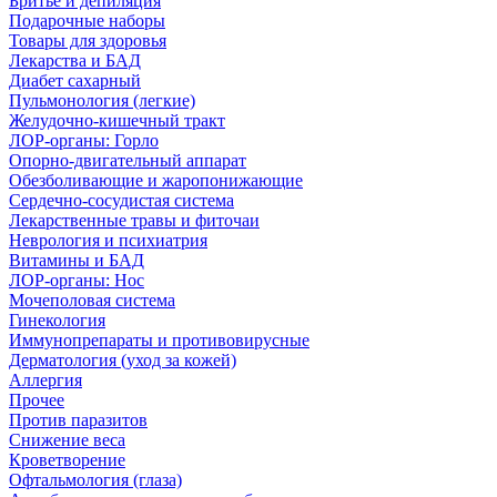
Бритье и депиляция
Подарочные наборы
Товары для здоровья
Лекарства и БАД
Диабет сахарный
Пульмонология (легкие)
Желудочно-кишечный тракт
ЛОР-органы: Горло
Опорно-двигательный аппарат
Обезболивающие и жаропонижающие
Сердечно-сосудистая система
Лекарственные травы и фиточаи
Неврология и психиатрия
Витамины и БАД
ЛОР-органы: Нос
Мочеполовая система
Гинекология
Иммунопрепараты и противовирусные
Дерматология (уход за кожей)
Аллергия
Прочее
Против паразитов
Снижение веса
Кроветворение
Офтальмология (глаза)