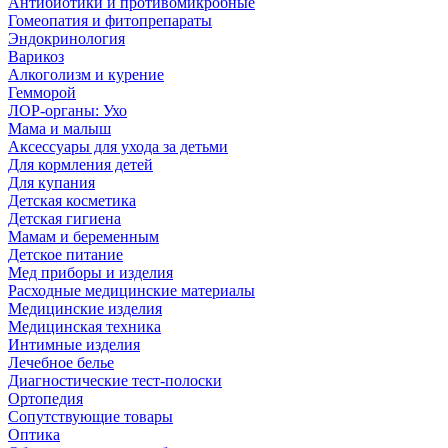
Антибиотики и противомикробные
Гомеопатия и фитопрепараты
Эндокринология
Варикоз
Алкоголизм и курение
Гемморой
ЛОР-органы: Ухо
Мама и малыш
Аксессуары для ухода за детьми
Для кормления детей
Для купания
Детская косметика
Детская гигиена
Мамам и беременным
Детское питание
Мед приборы и изделия
Расходные медицинские материалы
Медицинские изделия
Медицинская техника
Интимные изделия
Лечебное белье
Диагностические тест-полоски
Ортопедия
Сопутствующие товары
Оптика