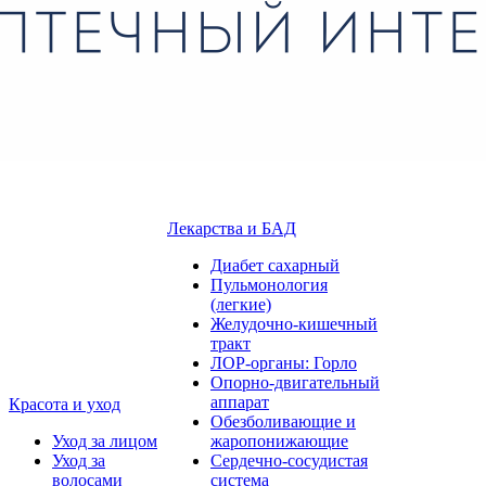
Лекарства и БАД
Диабет сахарный
Пульмонология
(легкие)
Желудочно-кишечный
тракт
ЛОР-органы: Горло
Опорно-двигательный
аппарат
Красота и уход
Обезболивающие и
Уход за лицом
жаропонижающие
Уход за
Сердечно-сосудистая
волосами
система