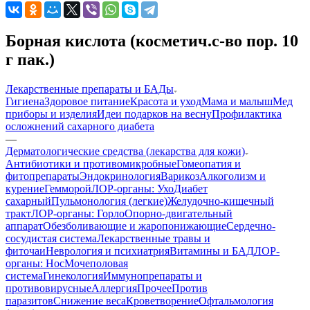
Борная кислота (косметич.с-во пор. 10
г пак.)
Лекарственные препараты и БАДы
Гигиена
Здоровое питание
Красота и уход
Мама и малыш
Мед
приборы и изделия
Идеи подарков на весну
Профилактика
осложнений сахарного диабета
—
Дерматологические средства (лекарства для кожи)
Антибиотики и противомикробные
Гомеопатия и
фитопрепараты
Эндокринология
Варикоз
Алкоголизм и
курение
Гемморой
ЛОР-органы: Ухо
Диабет
сахарный
Пульмонология (легкие)
Желудочно-кишечный
тракт
ЛОР-органы: Горло
Опорно-двигательный
аппарат
Обезболивающие и жаропонижающие
Сердечно-
сосудистая система
Лекарственные травы и
фиточаи
Неврология и психиатрия
Витамины и БАД
ЛОР-
органы: Нос
Мочеполовая
система
Гинекология
Иммунопрепараты и
противовирусные
Аллергия
Прочее
Против
паразитов
Снижение веса
Кроветворение
Офтальмология