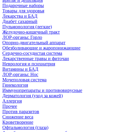
Бритье и депиляция
Подарочные наборы
Товары для здоровья
Лекарства и БАД
Диабет сахарный
Пульмонология (легкие)
Желудочно-кишечный тракт
ЛОР-органы: Горло
Опорно-двигательный аппарат
Обезболивающие и жаропонижающие
Сердечно-сосудистая система
Лекарственные травы и фиточаи
Неврология и психиатрия
Витамины и БАД
ЛОР-органы: Нос
Мочеполовая система
Гинекология
Иммунопрепараты и противовирусные
Дерматология (уход за кожей)
Аллергия
Прочее
Против паразитов
Снижение веса
Кроветворение
Офтальмология (глаза)