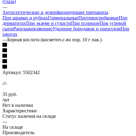
(глаза)
—
Антисептические и дезинфицирующие препараты
При шрамах и рубцах
Гормональные
Противогрибковые
При
дерматитах
При экземе и сухости
При псориазе
При угревой
сыпи
Ранозаживляющие
Удаление бородавок и папиллом
При
ожогах
—
Борная кислота (косметич.с-во пор. 10 г пак.)
Артикул:
5502342
35
руб.
/шт
Нет в наличии
Характеристики
Статус наличия на складе
—
На складе
Производитель