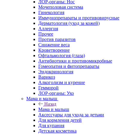
ЛОР-органы: Нос
Мочеполовая система
Гинекология
Иммунопрепараты и противовирусные
Дерматология (уход за кожей)
Аллергия
Прочее
Против паразитов
Снижение веса
Кроветворение
Офтальмология (глаза)
Антибиотики и противомикробные
Гомеопатия и фитопрепараты
Эндокринология
Варикоз
Алкоголизм и курение
Гемморой
ЛОР-органы: Ухо
Мама и малыш
Назад
Мама и малыш
Аксессуары для ухода за детьми
Для кормления детей
Для купания
Детская косметика