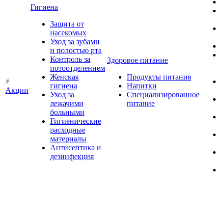
Гигиена
Защита от
насекомых
Уход за зубами
и полостью рта
Контроль за
Здоровое питание
потоотделением
Женская
Продукты питания
гигиена
Напитки
Акции
Уход за
Специализированное
лежачими
питание
больными
Гигиенические
расходные
материалы
Антисептика и
дезинфекция