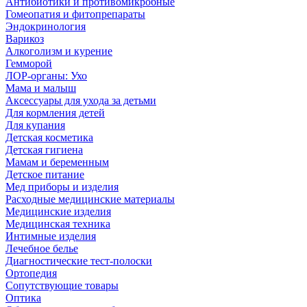
Антибиотики и противомикробные
Гомеопатия и фитопрепараты
Эндокринология
Варикоз
Алкоголизм и курение
Гемморой
ЛОР-органы: Ухо
Мама и малыш
Аксессуары для ухода за детьми
Для кормления детей
Для купания
Детская косметика
Детская гигиена
Мамам и беременным
Детское питание
Мед приборы и изделия
Расходные медицинские материалы
Медицинские изделия
Медицинская техника
Интимные изделия
Лечебное белье
Диагностические тест-полоски
Ортопедия
Сопутствующие товары
Оптика