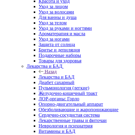
Красота и уход
Уход за лицом
Уход за волосами
Для ванны и душа
Уход за телом
Уход за руками и ногтями
Ароматерапия и масла
Уход за ногами
Защита от солнца
Бритье и депиляция
Подарочные наборы
Товары для здоровья
Лекарства и БАД
Назад
Лекарства и БАД
Диабет сахарный
Пульмонология (легкие)
Желудочно-кишечный тракт
ЛОР-органы: Горло
Опорно-двигательный аппарат
Обезболивающие и жаропонижающие
Сердечно-сосудистая система
Лекарственные травы и фиточаи
Неврология и психиатрия
Витамины и БАД