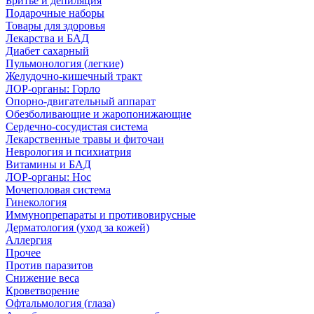
Бритье и депиляция
Подарочные наборы
Товары для здоровья
Лекарства и БАД
Диабет сахарный
Пульмонология (легкие)
Желудочно-кишечный тракт
ЛОР-органы: Горло
Опорно-двигательный аппарат
Обезболивающие и жаропонижающие
Сердечно-сосудистая система
Лекарственные травы и фиточаи
Неврология и психиатрия
Витамины и БАД
ЛОР-органы: Нос
Мочеполовая система
Гинекология
Иммунопрепараты и противовирусные
Дерматология (уход за кожей)
Аллергия
Прочее
Против паразитов
Снижение веса
Кроветворение
Офтальмология (глаза)