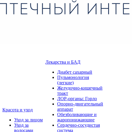
Лекарства и БАД
Диабет сахарный
Пульмонология
(легкие)
Желудочно-кишечный
тракт
ЛОР-органы: Горло
Опорно-двигательный
аппарат
Красота и уход
Обезболивающие и
Уход за лицом
жаропонижающие
Уход за
Сердечно-сосудистая
волосами
система