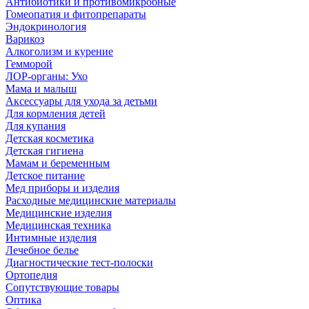
Антибиотики и противомикробные
Гомеопатия и фитопрепараты
Эндокринология
Варикоз
Алкоголизм и курение
Гемморой
ЛОР-органы: Ухо
Мама и малыш
Аксессуары для ухода за детьми
Для кормления детей
Для купания
Детская косметика
Детская гигиена
Мамам и беременным
Детское питание
Мед приборы и изделия
Расходные медицинские материалы
Медицинские изделия
Медицинская техника
Интимные изделия
Лечебное белье
Диагностические тест-полоски
Ортопедия
Сопутствующие товары
Оптика