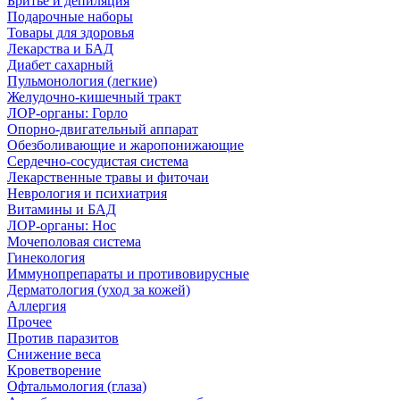
Бритье и депиляция
Подарочные наборы
Товары для здоровья
Лекарства и БАД
Диабет сахарный
Пульмонология (легкие)
Желудочно-кишечный тракт
ЛОР-органы: Горло
Опорно-двигательный аппарат
Обезболивающие и жаропонижающие
Сердечно-сосудистая система
Лекарственные травы и фиточаи
Неврология и психиатрия
Витамины и БАД
ЛОР-органы: Нос
Мочеполовая система
Гинекология
Иммунопрепараты и противовирусные
Дерматология (уход за кожей)
Аллергия
Прочее
Против паразитов
Снижение веса
Кроветворение
Офтальмология (глаза)