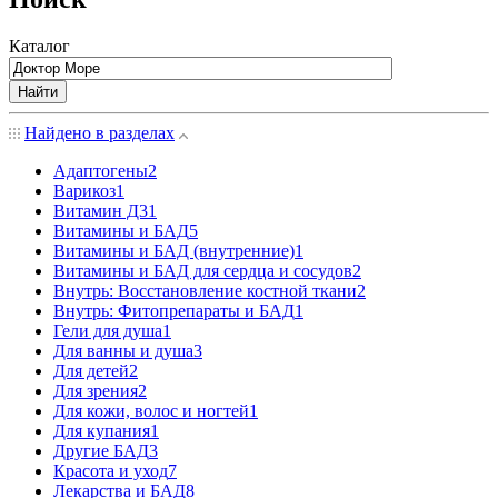
Каталог
Найти
Найдено в разделах
Адаптогены
2
Варикоз
1
Витамин Д3
1
Витамины и БАД
5
Витамины и БАД (внутренние)
1
Витамины и БАД для сердца и сосудов
2
Внутрь: Восстановление костной ткани
2
Внутрь: Фитопрепараты и БАД
1
Гели для душа
1
Для ванны и душа
3
Для детей
2
Для зрения
2
Для кожи, волос и ногтей
1
Для купания
1
Другие БАД
3
Красота и уход
7
Лекарства и БАД
8