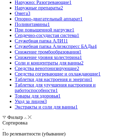
Наружно: Разогревающие
1
Наружные препараты
2
Омега
3
Опорно-двигательный аппарат
1
Поливитамины
1
При повышенной нагрузке
1
Сердечно-сосудистая система
1
Служебная папка АЛИ
11
Служебная папка Алиэкспресс БАДы
4
Снижение тромбообразования
1
Снижение уровня холестерина
1
Соли и концентраты для ванны
2
Средства венотонизирующие
2
Средства согревающие и охлаждающие
1
Таблетки для настроения и энергии
1
Таблетки для улучшения настроения и
работоспособности
1
Товары для здоровья
1
Уход за лицом
3
Экстракты и соли для ванны
1
Фильтр
Сортировка
По релевантности (убывание)