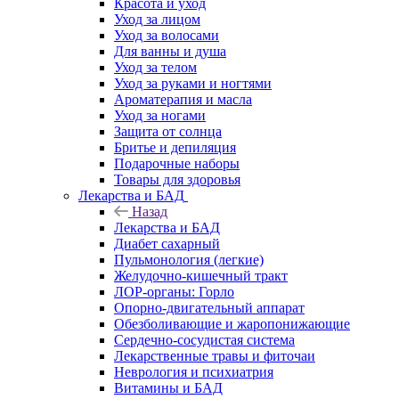
Красота и уход
Уход за лицом
Уход за волосами
Для ванны и душа
Уход за телом
Уход за руками и ногтями
Ароматерапия и масла
Уход за ногами
Защита от солнца
Бритье и депиляция
Подарочные наборы
Товары для здоровья
Лекарства и БАД
Назад
Лекарства и БАД
Диабет сахарный
Пульмонология (легкие)
Желудочно-кишечный тракт
ЛОР-органы: Горло
Опорно-двигательный аппарат
Обезболивающие и жаропонижающие
Сердечно-сосудистая система
Лекарственные травы и фиточаи
Неврология и психиатрия
Витамины и БАД