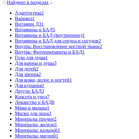
Найдено в разделах
Адаптогены
2
Варикоз
1
Витамин Д3
1
Витамины и БАД
5
Витамины и БАД (внутренние)
1
Витамины и БАД для сердца и сосудов
2
Внутрь: Восстановление костной ткани
2
Внутрь: Фитопрепараты и БАД
1
Гели для душа
1
Для ванны и душа
3
Для детей
2
Для зрения
2
Для кожи, волос и ногтей
1
Для купания
1
Другие БАД
3
Красота и уход
7
Лекарства и БАД
8
Мама и малыш
1
Маски для лица
3
Минералы прочие
2
Минералы: железо
1
Минералы: кальций
1
Минералы: магний
1