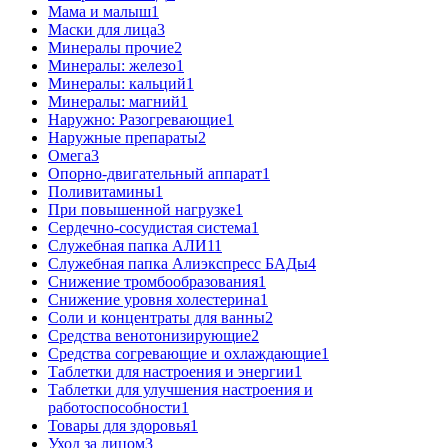
Мама и малыш
1
Маски для лица
3
Минералы прочие
2
Минералы: железо
1
Минералы: кальций
1
Минералы: магний
1
Наружно: Разогревающие
1
Наружные препараты
2
Омега
3
Опорно-двигательный аппарат
1
Поливитамины
1
При повышенной нагрузке
1
Сердечно-сосудистая система
1
Служебная папка АЛИ
11
Служебная папка Алиэкспресс БАДы
4
Снижение тромбообразования
1
Снижение уровня холестерина
1
Соли и концентраты для ванны
2
Средства венотонизирующие
2
Средства согревающие и охлаждающие
1
Таблетки для настроения и энергии
1
Таблетки для улучшения настроения и
работоспособности
1
Товары для здоровья
1
Уход за лицом
3