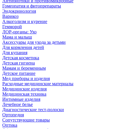
Антибиотики и противомикробные
Гомеопатия и фитопрепараты
Эндокринология
Варикоз
Алкоголизм и курение
Гемморой
ЛОР-органы: Ухо
Мама и малыш
Аксессуары для ухода за детьми
Для кормления детей
Для купания
Детская косметика
Детская гигиена
Мамам и беременным
Детское питание
Мед приборы и изделия
Расходные медицинские материалы
Медицинские изделия
Медицинская техника
Интимные изделия
Лечебное белье
Диагностические тест-полоски
Ортопедия
Сопутствующие товары
Оптика