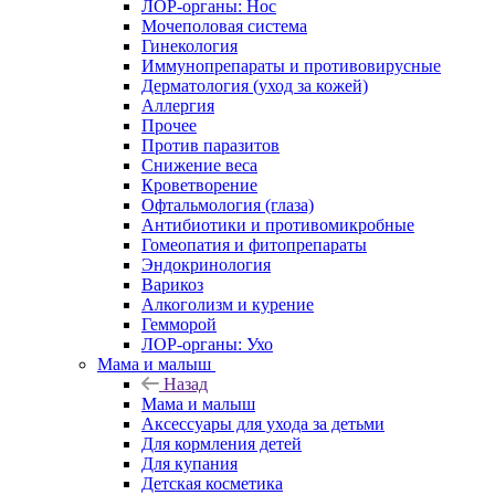
ЛОР-органы: Нос
Мочеполовая система
Гинекология
Иммунопрепараты и противовирусные
Дерматология (уход за кожей)
Аллергия
Прочее
Против паразитов
Снижение веса
Кроветворение
Офтальмология (глаза)
Антибиотики и противомикробные
Гомеопатия и фитопрепараты
Эндокринология
Варикоз
Алкоголизм и курение
Гемморой
ЛОР-органы: Ухо
Мама и малыш
Назад
Мама и малыш
Аксессуары для ухода за детьми
Для кормления детей
Для купания
Детская косметика