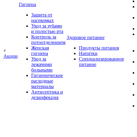
Гигиена
Защита от
насекомых
Уход за зубами
и полостью рта
Контроль за
Здоровое питание
потоотделением
Женская
Продукты питания
гигиена
Напитки
Акции
Уход за
Специализированное
лежачими
питание
больными
Гигиенические
расходные
материалы
Антисептика и
дезинфекция